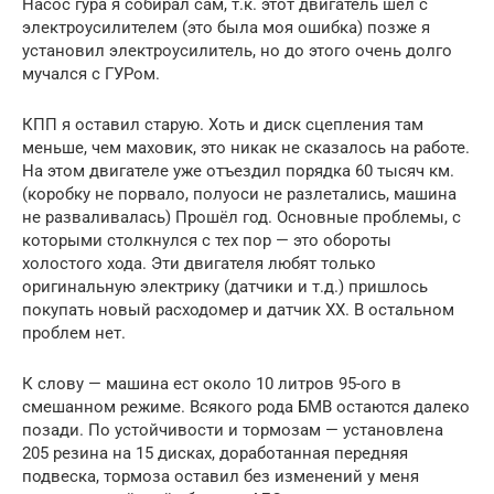
Насос гура я собирал сам, т.к. этот двигатель шёл с
электроусилителем (это была моя ошибка) позже я
установил электроусилитель, но до этого очень долго
мучался с ГУРом.
КПП я оставил старую. Хоть и диск сцепления там
меньше, чем маховик, это никак не сказалось на работе.
На этом двигателе уже отъездил порядка 60 тысяч км.
(коробку не порвало, полуоси не разлетались, машина
не разваливалась) Прошёл год. Основные проблемы, с
которыми столкнулся с тех пор — это обороты
холостого хода. Эти двигателя любят только
оригинальную электрику (датчики и т.д.) пришлось
покупать новый расходомер и датчик ХХ. В остальном
проблем нет.
К слову — машина ест около 10 литров 95-ого в
смешанном режиме. Всякого рода БМВ остаются далеко
позади. По устойчивости и тормозам — установлена
205 резина на 15 дисках, доработанная передняя
подвеска, тормоза оставил без изменений у меня