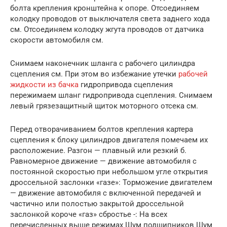
болта крепления кронштейна к опоре. Отсоединяем
колодку проводов от выключателя света заднего хода
см. Отсоединяем колодку жгута проводов от датчика
скорости автомобиля см.
Снимаем наконечник шланга с рабочего цилиндра
сцепления см. При этом во избежание утечки
рабочей
жидкости из бачка
гидропривода сцепления
пережимаем шланг гидропривода сцепления. Снимаем
левый грязезащитный щиток моторного отсека см.
Перед отворачиванием болтов крепления картера
сцепления к блоку цилиндров двигателя помечаем их
расположение. Разгон — плавный или резкий б.
Равномерное движение — движение автомобиля с
постоянной скоростью при небольшом угле открытия
дроссельной заслонки «газе»: Торможение двигателем
— движение автомобиля с включенной передачей и
частично или полостью закрытой дроссельной
заслонкой короче «газ» сбростье -: На всех
перечисленных выше режимах Шум подшипников Шум