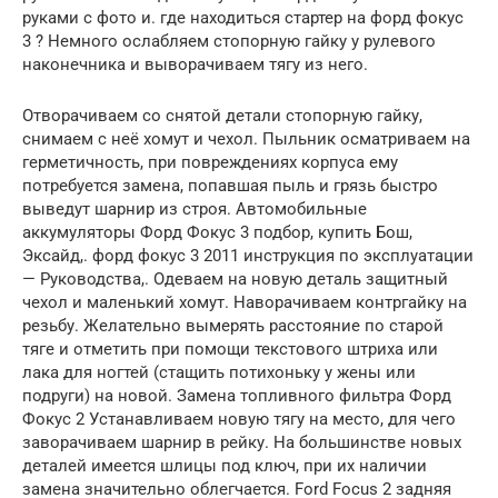
руками с фото и. где находиться стартер на форд фокус
3 ? Немного ослабляем стопорную гайку у рулевого
наконечника и выворачиваем тягу из него.
Отворачиваем со снятой детали стопорную гайку,
снимаем с неё хомут и чехол. Пыльник осматриваем на
герметичность, при повреждениях корпуса ему
потребуется замена, попавшая пыль и грязь быстро
выведут шарнир из строя. Автомобильные
аккумуляторы Форд Фокус 3 подбор, купить Бош,
Эксайд,. форд фокус 3 2011 инструкция по эксплуатации
— Руководства,. Одеваем на новую деталь защитный
чехол и маленький хомут. Наворачиваем контргайку на
резьбу. Желательно вымерять расстояние по старой
тяге и отметить при помощи текстового штриха или
лака для ногтей (стащить потихоньку у жены или
подруги) на новой. Замена топливного фильтра Форд
Фокус 2 Устанавливаем новую тягу на место, для чего
заворачиваем шарнир в рейку. На большинстве новых
деталей имеется шлицы под ключ, при их наличии
замена значительно облегчается. Ford Focus 2 задняя