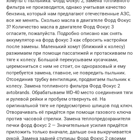
хомуты с пыльника. Форд Фокус 2, замена топливного
фильтра не производится, однако учитывая качество
бензина, который нам предлагают отечественные АЗС,
все же менять. Сколько масла в двигателе Форд Фокус
3? Количество масла в двигателе Форд Фокус 3
огласите, пожалуйста. Подробно описано как снять
аккумулятор на форд фокус 3 как сбросить настройки
после замены. Маленький хомут (ближний к колесу)
разжимаем при помощи пассатижей и протаскиваем по
тяге к колесу. Большой перекусываем кусачками,
церемониться с ним не стоит, он одноразовый и ему
потребуется замена, главное, не повредить пыльник.
Отсоединив трубку вентиляции, продвигаем пыльник к
колесу. Замена топливного фильтра Форд Фокус 2
avtobrands. Обрабатываем WD-40 место соединения тяги
и рулевой рейки и пробуем отвернуть её. На
оригинальной тяге не предусмотрено шлицов под ключ.
Отворачивать её придётся при помощи газового ключа
против часовой стрелки. Замена теплопредохранителя
печки форд фокус 2 — Значительные усилия придётся
приложить только вначале, дальше она выкручивается
рукой. Замена задней ступицы Форд Фокус 2 своими