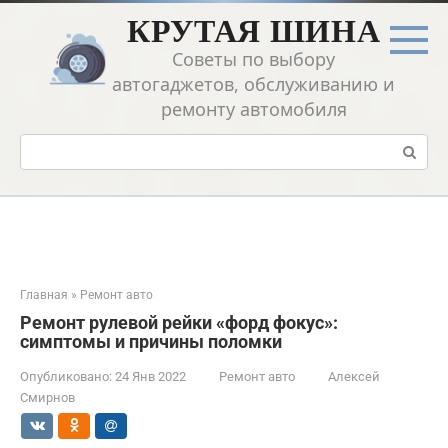
Перейти
КРУТАЯ ШИНА
к
контенту
Советы по выбору
автогаджетов, обслуживанию и
ремонту автомобиля
Поиск:
Главная
»
Ремонт авто
Ремонт рулевой рейки «форд фокус»:
симптомы и причины поломки
Опубликовано:
24 Янв 2022
Ремонт авто
Алексей
Смирнов