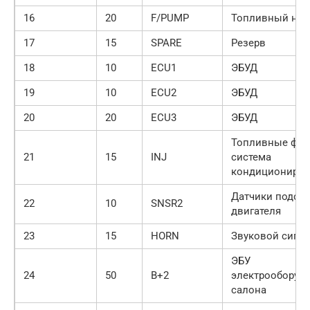
16
20
F/PUMP
Топливный нас
17
15
SPARE
Резерв
18
10
ECU1
ЭБУД
19
10
ECU2
ЭБУД
20
20
ECU3
ЭБУД
Топливные фор
21
15
INJ
система
кондициониров
Датчики подси
22
10
SNSR2
двигателя
23
15
HORN
Звуковой сигна
ЭБУ
24
50
B+2
электрооборуд
салона