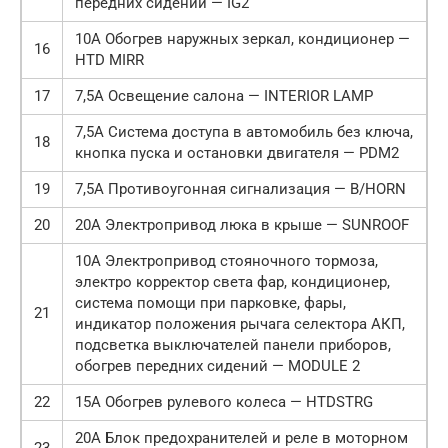
передних сидений — IG2
10А Обогрев наружных зеркал, кондиционер —
16
HTD MIRR
17
7,5А Освещение салона — INTERIOR LAMP
7,5А Система доступа в автомобиль без ключа,
18
кнопка пуска и остановки двигателя — PDM2
19
7,5А Противоугонная сигнализация — B/HORN
20
20А Электропривод люка в крыше — SUNROOF
10А Электропривод стояночного тормоза,
электро корректор света фар, кондиционер,
система помощи при парковке, фары,
21
индикатор положения рычага селектора АКП,
подсветка выключателей панели приборов,
обогрев передних сидений — MODULE 2
22
15А Обогрев рулевого колеса — HTDSTRG
20А Блок предохранителей и реле в моторном