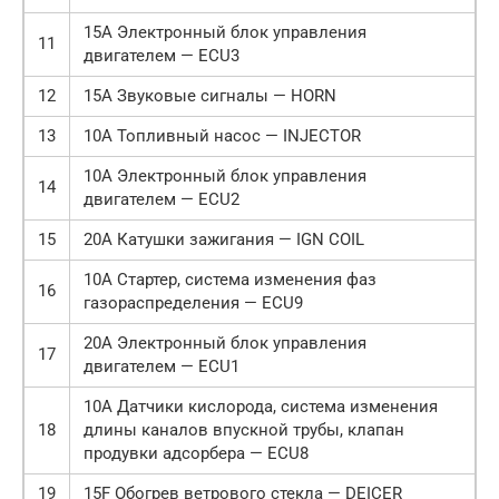
15A Электронный блок управления
11
двигателем — ECU3
12
15A Звуковые сигналы — HORN
13
10A Топливный насос — INJECTOR
10A Электронный блок управления
14
двигателем — ECU2
15
20A Катушки зажигания — IGN COIL
10A Стартер, система изменения фаз
16
газораспределения — ECU9
20A Электронный блок управления
17
двигателем — ECU1
10A Датчики кислорода, система изменения
18
длины каналов впускной трубы, клапан
продувки адсорбера — ECU8
19
15F Обогрев ветрового стекла — DEICER