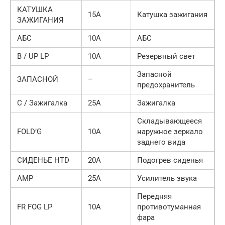
КАТУШКА
15А
Катушка зажигания
ЗАЖИГАНИЯ
АБС
10А
АБС
B / UP LP
10А
Резервный свет
Запасной
ЗАПАСНОЙ
–
предохранитель
С / Зажигалка
25А
Зажигалка
Складывающееся
FOLD’G
10А
наружное зеркало
заднего вида
СИДЕНЬЕ HTD
20А
Подогрев сиденья
AMP
25А
Усилитель звука
Передняя
FR FOG LP
10А
противотуманная
фара