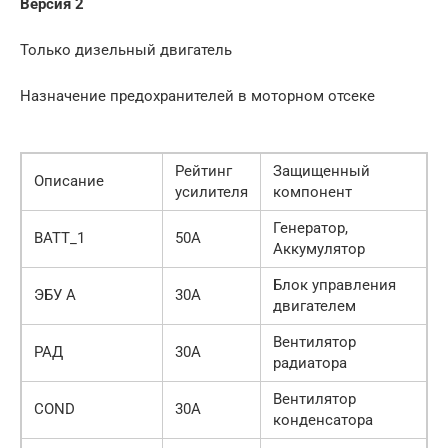
Версия 2
Только дизельный двигатель
Назначение предохранителей в моторном отсеке
Рейтинг
Защищенный
Описание
усилителя
компонент
Генератор,
BATT_1
50А
Аккумулятор
Блок управления
ЭБУ А
30А
двигателем
Вентилятор
РАД
30А
радиатора
Вентилятор
COND
30А
конденсатора