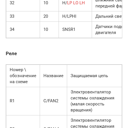
Ближний свет 
32
10
H/
LP LO LH
передней фары
33
20
H/LPHI
Дальний свет ф
Датчики подси
34
10
SNSR1
двигателя
Реле
Номер \
обозначение
Название
Защищаемая цепь
на схеме
Электровенталятор
системы охлаждения
R1
C/FAN2
(малая скорость
вращения)
Электровентилятор
системы охлаждения