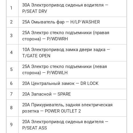
30А Электропривод сиденья водителя —
1
P/SEAT DRV
2
25А Омыватель фар — H/LP WASHER
25А Электро стекло подъемники (правая
3
сторона) — P/WDWRH
10А Электропривод замка двери задка —
4
T/GATE OPEN
25А Электро стекло подъемники (левая
5
сторона) — P/WDWLH
6
20А Центральный замок — DR LOCK
7
20А Запасной — SPARE
20А Прикуриватель, задняя электрическая
8
розетка — POWER OUTLET 2
20А Электропривод сиденья водителя —
9
P/SEAT ASS