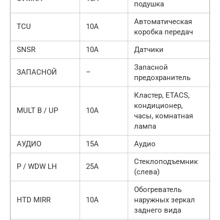
подушка
Автоматическая
TCU
10А
коробка передач
SNSR
10А
Датчики
Запасной
ЗАПАСНОЙ
–
предохранитель
Кластер, ETACS,
кондиционер,
MULT B / UP
10А
часы, комнатная
лампа
АУДИО
15А
Аудио
Стеклоподъемник
P / WDW LH
25А
(слева)
Обогреватель
HTD MIRR
10А
наружных зеркал
заднего вида