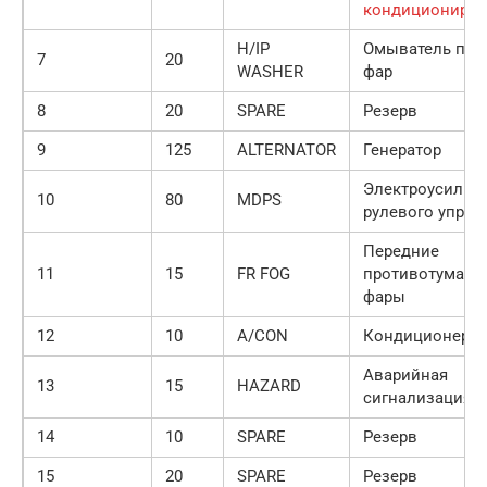
кондициониров
H/IP
Омыватель пер
7
20
WASHER
фар
8
20
SPARE
Резерв
9
125
ALTERNATOR
Генератор
Электроусилит
10
80
MDPS
рулевого управ
Передние
11
15
FR FOG
противотуманн
фары
12
10
A/CON
Кондиционер
Аварийная
13
15
HAZARD
сигнализация
14
10
SPARE
Резерв
15
20
SPARE
Резерв