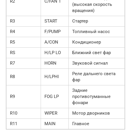
R2
C/FAN 1
(высокая скорость
вращения)
R3
START
Стартер
R4
F/PUMP
Топливный насос
R5
A/CON
Кондиционер
RS
H/LP LO
Ближний свет фар
R7
HORN
Звуковой сигнал
Реле дальнего света
R8
H/LPHI
фар
Задние
R9
FOG LP
противотуманные
фонари
R10
WIPER
Мотор дворников
R11
MAIN
Главное