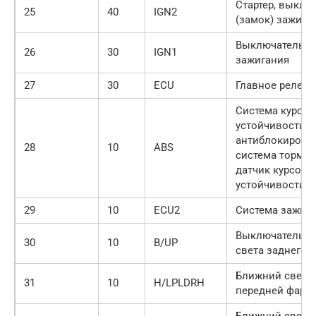
Стартер, выклю
25
40
IGN2
(замок) зажига
Выключатель (
26
30
IGN1
зажигания
27
30
ECU
Главное реле
Система курсо
устойчивости E
антиблокирово
28
10
ABS
система тормоз
датчик курсово
устойчивости
29
10
ECU2
Система зажиг
Выключатель 
30
10
B/UP
света заднего 
Ближний свет 
31
10
H/LPLDRH
передней фары