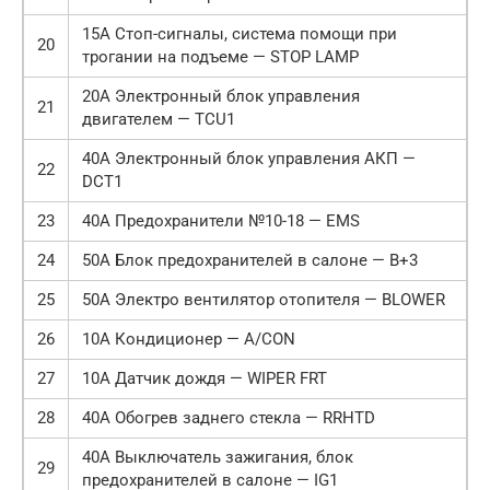
15A Стоп-сигналы, система помощи при
20
трогании на подъеме — STOP LAMP
20A Электронный блок управления
21
двигателем — TCU1
40A Электронный блок управления АКП —
22
DCT1
23
40A Предохранители №10-18 — EMS
24
50А Блок предохранителей в салоне — B+3
25
50А Электро вентилятор отопителя — BLOWER
26
10А Кондиционер — A/CON
27
10А Датчик дождя — WIPER FRT
28
40А Обогрев заднего стекла — RRHTD
40А Выключатель зажигания, блок
29
предохранителей в салоне — IG1