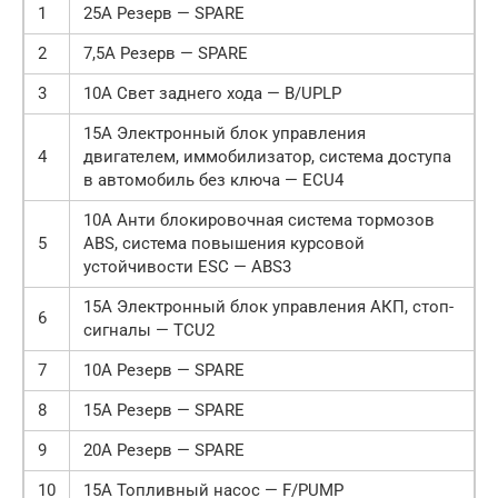
1
25А Резерв — SPARE
2
7,5А Резерв — SPARE
3
10А Свет заднего хода — B/UPLP
15А Электронный блок управления
4
двигателем, иммобилизатор, система доступа
в автомобиль без ключа — ECU4
10А Анти блокировочная система тормозов
5
ABS, система повышения курсовой
устойчивости ESC — ABS3
15A Электронный блок управления АКП, стоп-
6
сигналы — TCU2
7
10А Резерв — SPARE
8
15А Резерв — SPARE
9
20А Резерв — SPARE
10
15A Топливный насос — F/PUMP