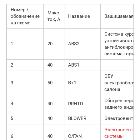
Номер \
Макс.
обозначение
Название
Защищаемая це
ток, А
на схеме
Система курсо
устойчивости E
1
20
AВS2
антиблокирово
система тормо
2
40
ABS1
ЭБУ
3
50
В+1
электрооборуд
салона
Обогрев зеркал
4
40
RRHTD
заднего вида
5
40
BLOWER
Электровентил
Электровентил
6
40
C/FAN
системы