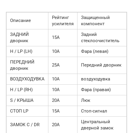
Рейтинг
Защищенный
Описание
усилителя
компонент
ЗАДНИЙ
Задний
15А
дворник
стеклоочиститель
H / LP (LH)
10А
Фара (левая)
ПЕРЕДНИЙ
25А
Передний дворник
дворник
ВОЗДУХОДУВКА
10А
воздуходувка
H / LP (RH)
10А
Фара (правая)
S / КРЫША
20А
Люк
СТОП LP
15А
Стоп-сигнал
Центральный
ЗАМОК C / DR
20А
дверной замок