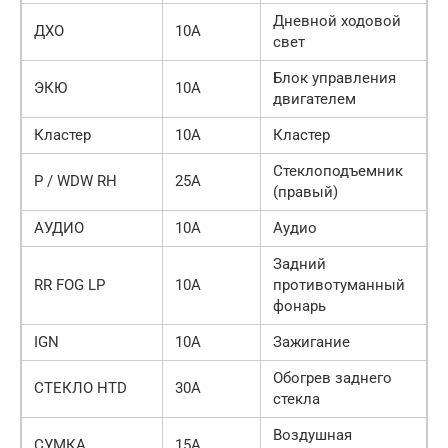
Дневной ходовой
ДХО
10А
свет
Блок управления
ЭКЮ
10А
двигателем
Кластер
10А
Кластер
Стеклоподъемник
P / WDW RH
25А
(правый)
АУДИО
10А
Аудио
Задний
RR FOG LP
10А
противотуманный
фонарь
IGN
10А
Зажигание
Обогрев заднего
СТЕКЛО HTD
30А
стекла
Воздушная
СУМКА
15А