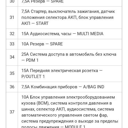
30
7,5А Резерв — SPARE
7,5А Стартер, выключатель зажигания, датчик
31
положения селектора АКП, блок управления
АКП — START
32
15А Аудиосистема, часы — MULTI MEDIA
33
10А Резерв — SPARE
25А Система доступа в автомобиль без ключа
34
— PDM 1
15А Передняя электрическая розетка —
35
P/OUTLET 1
36
7,5А Комбинация приборов — A/BAG IND
10А Блок управления электрооборудованием
кузова (ВСМ), система контроля давления в
шинах, селектор АКП, аудиосистема, система
37
автоматического управления светом фар,
система предупреждения о выходе за пределы
полосы движения — MODULE 1