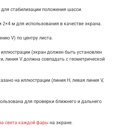
з для стабилизации положения шасси.
м 2×4 м для использования в качестве экрана.
нию V) по центру листа.
на иллюстрации (экран должен быть установлен
и, линия V должна совпадать с геометрической
казано на иллюстрации (линия H, левая линия V,
пользована для проверки ближнего и дальнего
на света каждой фары
на экране.