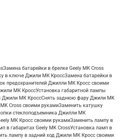
sЗамена батарейки в брелке Geely MK Cross
ку в ключе Джили МК КроссЗамена батарейки в
блок предохранителей Джилли МК Кросс своими
жили МК КроссУстановка габаритной лампы
ря Джили МК КроссСнять заднюю фару Джили MK
 MK Cross своими рукамиЗаменить катушку
нопки стеклоподъемника Джилли МК
eely МК Кросс своими рукамиЗаменить лампу в
п в габаритах Geely MK CrossУстановка ламп в
ть лампу в задний ход Джили МК Кросс своими