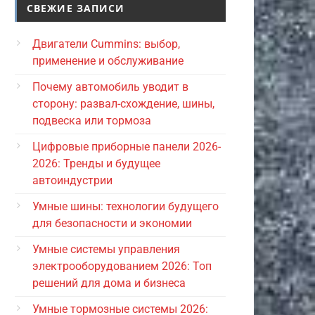
СВЕЖИЕ ЗАПИСИ
Двигатели Cummins: выбор,
применение и обслуживание
Почему автомобиль уводит в
сторону: развал-схождение, шины,
подвеска или тормоза
Цифровые приборные панели 2026-
2026: Тренды и будущее
автоиндустрии
Умные шины: технологии будущего
для безопасности и экономии
Умные системы управления
электрооборудованием 2026: Топ
решений для дома и бизнеса
Умные тормозные системы 2026: