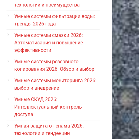
технологии и преимущества
Умные системы фильтрации воды:
тренды 2026 года
Умные системы смазки 2026:
Автоматизация и повышение
эффективности
Умные системы резервного
копирования 2026: Обзор и выбор
Умные системы мониторинга 2026:
выбор и внедрение
Умные СКУД 2026:
Интеллектуальный контроль
доступа
Умная защита от спама 2026:
технологии и тенденции