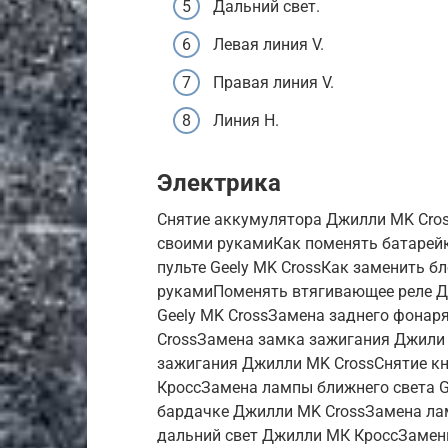
Дальний свет.
Левая линия V.
Правая линия V.
Линия H.
Электрика
Снятие аккумулятора Джилли MK Cros
своими рукамиКак поменять батарей
пульте Geely MK CrossКак заменить 
рукамиПоменять втягивающее реле Д
Geely MK CrossЗамена заднего фона
CrossЗамена замка зажигания Джили
зажигания Джилли MK CrossСнятие к
КроссЗамена лампы ближнего света G
бардачке Джилли MK CrossЗамена лам
дальний свет Джилли МК КроссЗамени