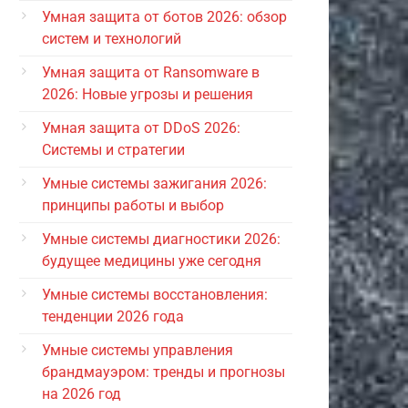
Умная защита от ботов 2026: обзор
систем и технологий
Умная защита от Ransomware в
2026: Новые угрозы и решения
Умная защита от DDoS 2026:
Системы и стратегии
Умные системы зажигания 2026:
принципы работы и выбор
Умные системы диагностики 2026:
будущее медицины уже сегодня
Умные системы восстановления:
тенденции 2026 года
Умные системы управления
брандмауэром: тренды и прогнозы
на 2026 год