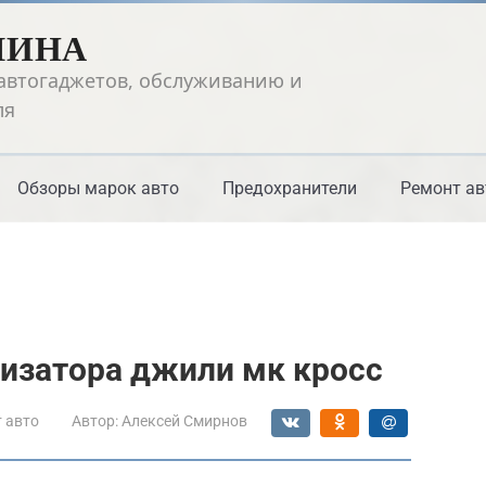
ШИНА
автогаджетов, обслуживанию и
ля
Обзоры марок авто
Предохранители
Ремонт ав
изатора джили мк кросс
 авто
Автор:
Алексей Смирнов