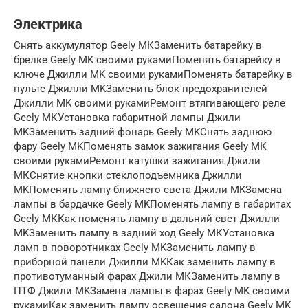
Электрика
Снять аккумулятор Geely МКЗаменить батарейку в
брелке Geely MK своими рукамиПоменять батарейку в
ключе Джилли MK своими рукамиПоменять батарейку в
пульте Джилли MKЗаменить блок предохранителей
Джилли MK своими рукамиРемонт втягивающего реле
Geely МКУстановка габаритной лампы Джили
MKЗаменить задний фонарь Geely MKСнять заднюю
фару Geely MKПоменять замок зажигания Geely МК
своими рукамиРемонт катушки зажигания Джили
МКСнятие кнопки стеклоподъемника Джилли
MKПоменять лампу ближнего света Джили MKЗамена
лампы в бардачке Geely MKПоменять лампу в габаритах
Geely МККак поменять лампу в дальний свет Джилли
MKЗаменить лампу в задний ход Geely МКУстановка
ламп в поворотниках Geely MKЗаменить лампу в
приборной панели Джилли MKКак заменить лампу в
противотуманный фарах Джили МКЗаменить лампу в
ПТФ Джили MKЗамена лампы в фарах Geely MK своими
рукамиКак заменить лампу освещения салона Geely MK