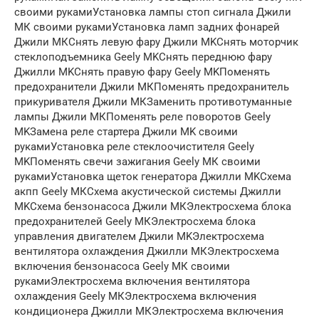
своими рукамиУстановка лампы стоп сигнала Джили
МК своими рукамиУстановка ламп задних фонарей
Джили МКСнять левую фару Джили MKСнять моторчик
стеклоподъемника Geely MKСнять переднюю фару
Джилли MKСнять правую фару Geely MKПоменять
предохранители Джили МКПоменять предохранитель
прикуривателя Джили МКЗаменить противотуманные
лампы Джили МКПоменять реле поворотов Geely
MKЗамена реле стартера Джили MK своими
рукамиУстановка реле стеклоочистителя Geely
MKПоменять свечи зажигания Geely МК своими
рукамиУстановка щеток генератора Джилли MKСхема
акпп Geely МКСхема акустической системы Джилли
MKСхема бензонасоса Джили МКЭлектросхема блока
предохранителей Geely МКЭлектросхема блока
управления двигателем Джили MKЭлектросхема
вентилятора охлаждения Джилли МКЭлектросхема
включения бензонасоса Geely МК своими
рукамиЭлектросхема включения вентилятора
охлаждения Geely МКЭлектросхема включения
кондиционера Джилли МКЭлектросхема включения