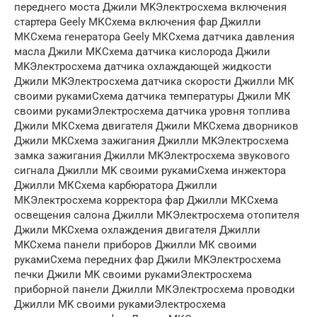
переднего моста Джили MKЭлектросхема включения
стартера Geely МКСхема включения фар Джилли
МКСхема генератора Geely МКСхема датчика давления
масла Джили МКСхема датчика кислорода Джили
MKЭлектросхема датчика охлаждающей жидкости
Джили MKЭлектросхема датчика скорости Джилли МК
своими рукамиСхема датчика температуры Джили МК
своими рукамиЭлектросхема датчика уровня топлива
Джили МКСхема двигателя Джили MKСхема дворников
Джили MKСхема зажигания Джилли MKЭлектросхема
замка зажигания Джилли MKЭлектросхема звукового
сигнала Джилли MK своими рукамиСхема инжектора
Джилли МКСхема карбюратора Джилли
МКЭлектросхема корректора фар Джилли МКСхема
освещения салона Джилли МКЭлектросхема отопителя
Джили MKСхема охлаждения двигателя Джилли
MKСхема панели приборов Джилли МК своими
рукамиСхема передних фар Джили MKЭлектросхема
печки Джили MK своими рукамиЭлектросхема
приборной панели Джилли МКЭлектросхема проводки
Джилли MK своими рукамиЭлектросхема