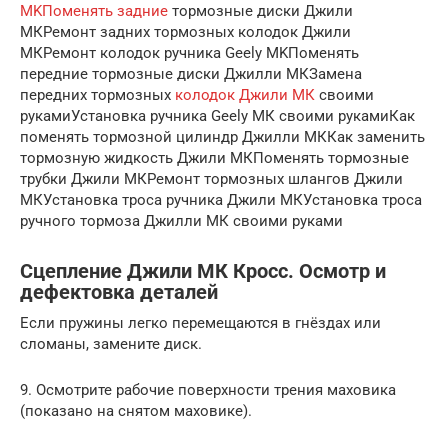
MKПоменять задние
тормозные диски Джили
МКРемонт задних тормозных колодок Джили
МКРемонт колодок ручника Geely MKПоменять
передние тормозные диски Джилли МКЗамена
передних тормозных
колодок Джили МК
своими
рукамиУстановка ручника Geely МК своими рукамиКак
поменять тормозной цилиндр Джилли МККак заменить
тормозную жидкость Джили МКПоменять тормозные
трубки Джили МКРемонт тормозных шлангов Джили
МКУстановка троса ручника Джили МКУстановка троса
ручного тормоза Джилли МК своими руками
Сцепление Джили МК Кросс. Осмотр и
дефектовка деталей
Если пружины легко перемещаются в гнёздах или
сломаны, замените диск.
9. Осмотрите рабочие поверхности трения маховика
(показано на снятом маховике).