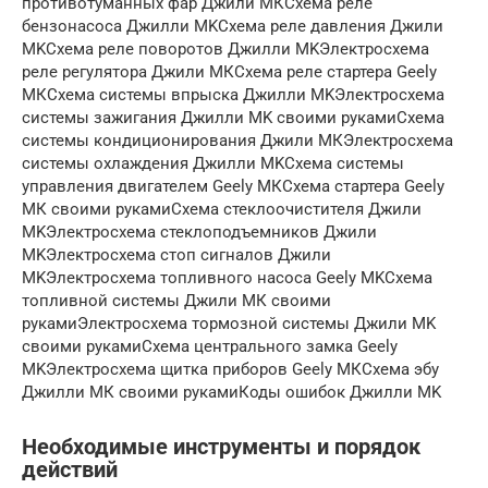
противотуманных фар Джили МКСхема реле
бензонасоса Джилли MKСхема реле давления Джили
MKСхема реле поворотов Джилли MKЭлектросхема
реле регулятора Джили МКСхема реле стартера Geely
МКСхема системы впрыска Джилли MKЭлектросхема
системы зажигания Джилли MK своими рукамиСхема
системы кондиционирования Джили МКЭлектросхема
системы охлаждения Джилли MKСхема системы
управления двигателем Geely МКСхема стартера Geely
МК своими рукамиСхема стеклоочистителя Джили
MKЭлектросхема стеклоподъемников Джили
MKЭлектросхема стоп сигналов Джили
MKЭлектросхема топливного насоса Geely MKСхема
топливной системы Джили МК своими
рукамиЭлектросхема тормозной системы Джили MK
своими рукамиСхема центрального замка Geely
MKЭлектросхема щитка приборов Geely МКСхема эбу
Джилли МК своими рукамиКоды ошибок Джилли MK
Необходимые инструменты и порядок
действий