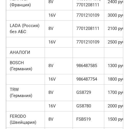
8V
2400 руб.
(Франция)
7701208111
16V
7701210109
3000 руб.
LADA (Россия)
8V
7701208111
2100 руб.
без АБС
16V
7701210109
2500 руб.
АНАЛОГИ
BOSCH
8V
986487585
1300 руб.
(Германия)
16V
986487754
1800 руб.
TRW
8V
GS8729
1700 руб.
(Германия)
16V
GS8780
2000 руб.
FERODO
8V
FSB519
1500 руб.
(Швейцария)