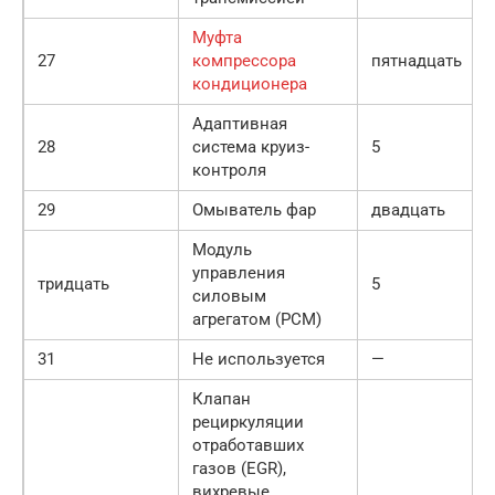
Муфта
27
компрессора
пятнадцать
кондиционера
Адаптивная
28
система круиз-
5
контроля
29
Омыватель фар
двадцать
Модуль
управления
тридцать
5
силовым
агрегатом (PCM)
31
Не используется
—
Клапан
рециркуляции
отработавших
газов (EGR),
вихревые