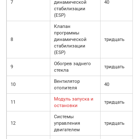
7
динамической
40
стабилизации
(ESP)
Клапан
программы
8
динамической
тридцать
стабилизации
(ESP)
Обогрев заднего
9
тридцать
стекла
Вентилятор
10
40
отопителя
Модуль запуска и
11
тридцать
остановки
Системы
12
управления
тридцать
двигателем