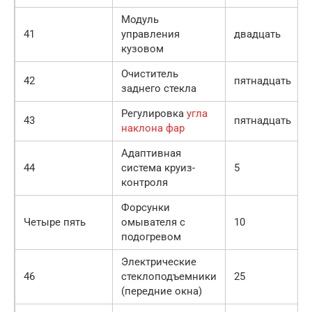
Модуль
41
управления
двадцать
кузовом
Очиститель
42
пятнадцать
заднего стекла
Регулировка
угла
43
пятнадцать
наклона фар
Адаптивная
44
система круиз-
5
контроля
Форсунки
Четыре пять
омывателя с
10
подогревом
Электрические
46
стеклоподъемники
25
(передние окна)