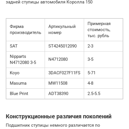
задней ступицы автомобиля Королла 150
Примерная
Фирма
Артикульный
стоимость,
производитель
номер
тыс. рубль
SAT
ST4245012090
2-3
Nipparts
N4712080
3-5
N4712080 3-5
Koyo
3DACF027F11FS
5-71
Masuma
MW11508
4-8
Blue Print
ADT38390
2.5-5.5
Конструкционные различия поколений
Подшипник ступицы немного различается по