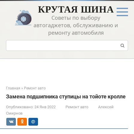
Перейти
КРУТАЯ ШИНА
к
контенту
Советы по выбору
автогаджетов, обслуживанию и
ремонту автомобиля
Поиск:
Главная
»
Ремонт авто
Замена подшипника ступицы на тойоте кролле
Опубликовано:
24 Янв 2022
Ремонт авто
Алексей
Смирнов