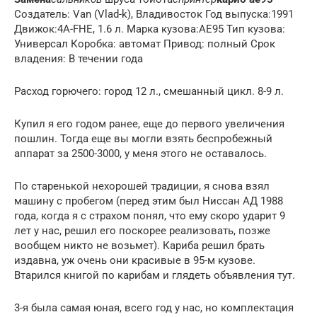
Создатель: Van (Vlad-k), Владивосток Год выпуска:1991
Движок:4A-FHE, 1.6 л. Марка кузова:AE95 Тип кузова:
Универсал Коробка: автомат Привод: полный Срок
владения: В течении года
Расход горючего: город 12 л., смешанный цикл. 8-9 л.
Купил я его годом ранее, еще до первого увеличения
пошлин. Тогда еще вы могли взять беспробежный
аппарат за 2500-3000, у меня этого не оставалось.
По старенькой нехорошей традиции, я снова взял
машину с пробегом (перед этим был Ниссан АД 1988
года, когда я с страхом понял, что ему скоро ударит 9
лет у нас, решил его поскорее реализовать, позже
вообщем никто не возьмет). Кариба решил брать
издавна, уж очень они красивые в 95-м кузове.
Втарился книгой по карибам и глядеть объявления тут.
3-я была самая юная, всего год у нас, но комплектация