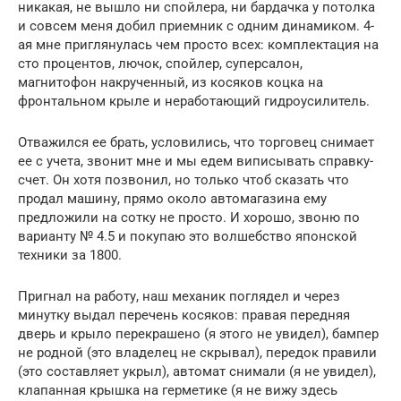
никакая, не вышло ни спойлера, ни бардачка у потолка
и совсем меня добил приемник с одним динамиком. 4-
ая мне приглянулась чем просто всех: комплектация на
сто процентов, лючок, спойлер, суперсалон,
магнитофон накрученный, из косяков коцка на
фронтальном крыле и неработающий гидроусилитель.
Отважился ее брать, условились, что торговец снимает
ее с учета, звонит мне и мы едем виписывать справку-
счет. Он хотя позвонил, но только чтоб сказать что
продал машину, прямо около автомагазина ему
предложили на сотку не просто. И хорошо, звоню по
варианту № 4.5 и покупаю это волшебство японской
техники за 1800.
Пригнал на работу, наш механик поглядел и через
минутку выдал перечень косяков: правая передняя
дверь и крыло перекрашено (я этого не увидел), бампер
не родной (это владелец не скрывал), передок правили
(это составляет укрыл), автомат снимали (я не увидел),
клапанная крышка на герметике (я не вижу здесь