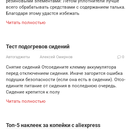
резиновыми элементами: Летом уплотнители лучше
всего обрабатывать средствами с содержанием талька.
Благодаря этому удастся избежать
Читать полностью
Тест подогревов сидений
Автогаджеты
Алексей Смирнов
0
Снятие сидений Отсо­еди­ни­те клем­му акку­му­ля­то­ра
перед отклю­че­ни­ем сиде­ния. Ина­че заго­рит­ся ошиб­ка
подуш­ки без­опас­но­сти (если она есть в сиде­нии). Отсо­
еди­ни­те пита­ние от сиде­ния в послед­нюю оче­редь.
Сиде­ние кре­пит­ся к полу
Читать полностью
Топ-5 наклеек за копейки с aliexpress