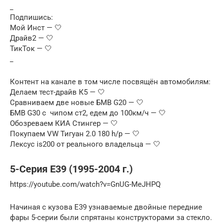
_
Подпишись:
Мой Инст — 🤍
Драйв2 — 🤍
ТикТок — 🤍
_
Контент на канале в том числе посвящён автомобилям:
Делаем тест-драйв К5 — 🤍
Сравниваем две новые БМВ G20 — 🤍
БМВ G30 c чипом ст2, едем до 100км/ч — 🤍
Обозреваем КИА Стингер — 🤍
Покупаем VW Тигуан 2.0 180 h/p — 🤍
Лексус is200 от реального владельца — 🤍
5-Серия E39 (1995-2004 г.)
https://youtube.com/watch?v=GnUG-MeJHPQ
Начиная с кузова Е39 узнаваемые двойные передние
фары 5-серии были спрятаны конструкторами за стекло.