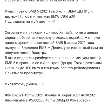
Проверь стоимость авто по оценке Авито — 🤍
Купил новую БМВ 5 (2021) за 5 млн! ОБРАЩЕНИЕ к
дилеру | Плюсы и минусы BMW 530d g30
Подпишись на мой инст — 🤍
Сегодня мы приехали к дилеру Хендай, но не с целью
сделать обзор на очередную модель корейца — в поле
нашего зрения попал новый БМВ 5 серии 2021 года
выпуска. Владелец БМВ — Денис, уже известный нам по
покупке новой Элантры.
В этом видео мы разберем все плюсы и минусы новой
БМВ 5 и сравним ее с Элантрой (да-да). Также разгоним
«немца» до 100 км/ч и измерим все это рейслоджиком.
Приятного просмотра!
Инстаграм Дениса — 🤍
#бмв52021 #bmw52021 #зелик #5серии2021 #g302021
#покупкабмв #530dg30 #bmw530dg30 #бмв5серии