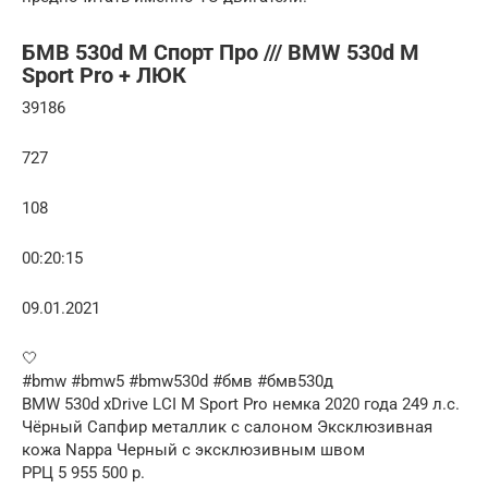
БМВ 530d М Спорт Про /// BMW 530d M
Sport Pro + ЛЮК
39186
727
108
00:20:15
09.01.2021
🤍
#bmw #bmw5 #bmw530d #бмв #бмв530д
BMW 530d xDrive LCI M Sport Pro немка 2020 года 249 л.с.
Чёрный Сапфир металлик с салоном Эксклюзивная
кожа Nappa Черный с эксклюзивным швом
РРЦ 5 955 500 р.