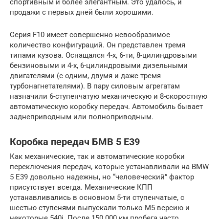
спортивным и более элегантным. Это удалось, и
продажи с первых дней были хорошими.
Серия F10 имеет совершенно невообразимое
количество конфигураций. Он представлен тремя
типами кузова. Оснащался 4-х, 6-ти, 8-цилиндровыми
бензиновыми и 4-х, 6-цилиндровыми дизельными
двигателями (с одним, двумя и даже тремя
турбонагнетателями). В пару силовым агрегатам
назначили 6-ступенчатую механическую и 8-скоростную
автоматическую коробку передач. Автомобиль бывает
заднеприводным или полноприводным.
Коробка передач БМВ 5 Е39
Как механические, так и автоматические коробки
переключения передач, которые устанавливали на BMW
5 E39 довольно надежны, но “человеческий” фактор
присутствует всегда. Механические КПП
устанавливались в основном 5-ти ступенчатые, с
шестью ступенями выпускали только М5 версию и
некоторые 540i. После 150 000 км пробега часто