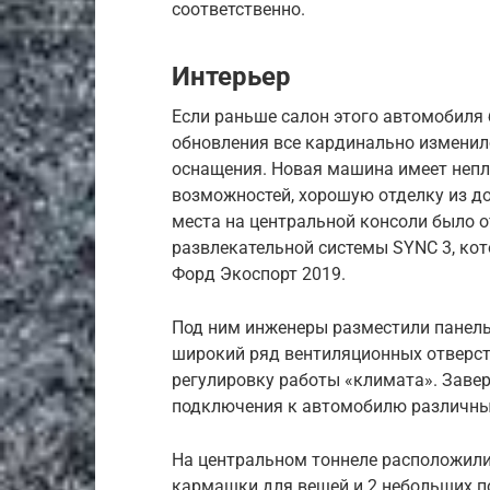
соответственно.
Интерьер
Если раньше салон этого автомобиля 
обновления все кардинально изменило
оснащения. Новая машина имеет неп
возможностей, хорошую отделку из до
места на центральной консоли было 
развлекательной системы SYNC 3, ко
Форд Экоспорт 2019.
Под ним инженеры разместили панель
широкий ряд вентиляционных отверс
регулировку работы «климата». Заве
подключения к автомобилю различны
На центральном тоннеле расположили
кармашки для вещей и 2 небольших п