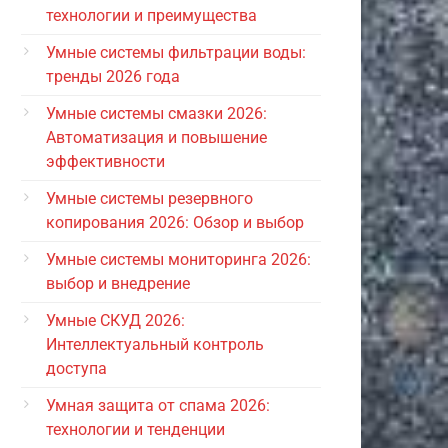
технологии и преимущества
Умные системы фильтрации воды:
тренды 2026 года
Умные системы смазки 2026:
Автоматизация и повышение
эффективности
Умные системы резервного
копирования 2026: Обзор и выбор
Умные системы мониторинга 2026:
выбор и внедрение
Умные СКУД 2026:
Интеллектуальный контроль
доступа
Умная защита от спама 2026:
технологии и тенденции