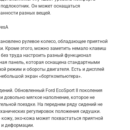
 подлокотник. Он может оснащаться
анности разных вещей.
9esA
тановлено рулевое колесо, обладающее приятной
жи. Кроме этого, можно заметить немало клавиш
 без труда настроить разный функционал
ная панель, которая оснащена стандартными
й режим и обороты двигателя. Есть и дисплей
небольшой экран «борткомпьютера».
ений. Обновленный Ford EcoSport II поколения
 и довольно мягкое наполнение, которое не
тельной поездке. На переднем ряду сидений не
еханических регулировок положения сидушки.
 кожу, эко-кожа может похвастаться приятной
ю и деформации.