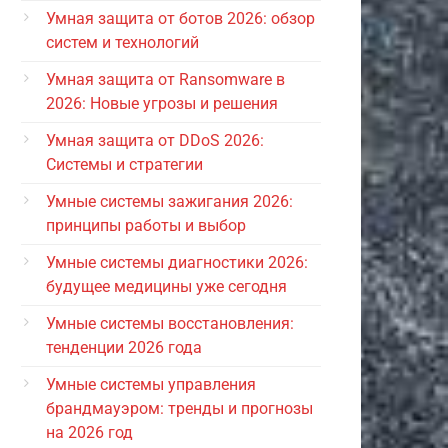
Умная защита от ботов 2026: обзор
систем и технологий
Умная защита от Ransomware в
2026: Новые угрозы и решения
Умная защита от DDoS 2026:
Системы и стратегии
Умные системы зажигания 2026:
принципы работы и выбор
Умные системы диагностики 2026:
будущее медицины уже сегодня
Умные системы восстановления:
тенденции 2026 года
Умные системы управления
брандмауэром: тренды и прогнозы
на 2026 год