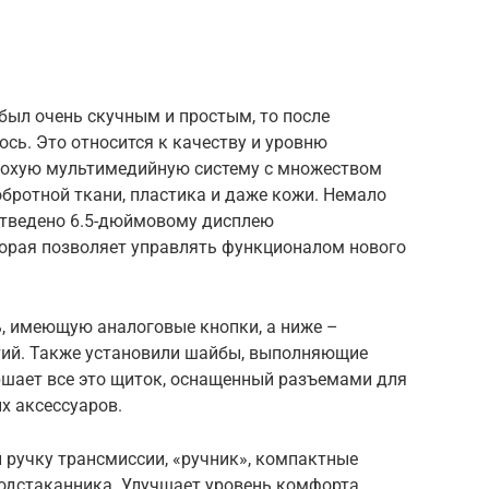
был очень скучным и простым, то после
сь. Это относится к качеству и уровню
лохую мультимедийную систему с множеством
бротной ткани, пластика и даже кожи. Немало
отведено 6.5-дюймовому дисплею
торая позволяет управлять функционалом нового
, имеющую аналоговые кнопки, а ниже –
тий. Также установили шайбы, выполняющие
ршает все это щиток, оснащенный разъемами для
х аксессуаров.
 ручку трансмиссии, «ручник», компактные
одстаканника. Улучшает уровень комфорта