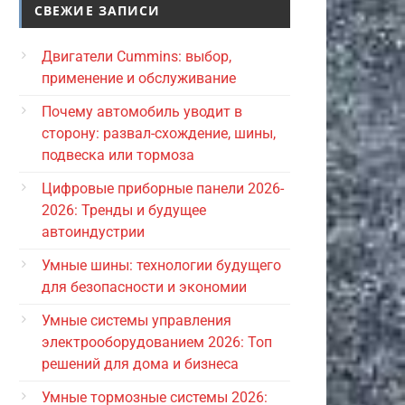
СВЕЖИЕ ЗАПИСИ
Двигатели Cummins: выбор,
применение и обслуживание
Почему автомобиль уводит в
сторону: развал-схождение, шины,
подвеска или тормоза
Цифровые приборные панели 2026-
2026: Тренды и будущее
автоиндустрии
Умные шины: технологии будущего
для безопасности и экономии
Умные системы управления
электрооборудованием 2026: Топ
решений для дома и бизнеса
Умные тормозные системы 2026: