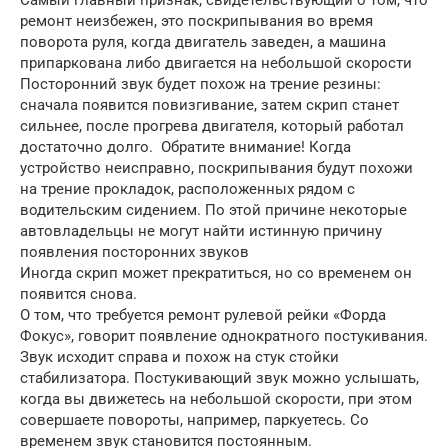
Самый главный признак, свидетельствующий о том, что
ремонт неизбежен, это поскрипывания во время
поворота руля, когда двигатель заведен, а машина
припаркована либо двигается на небольшой скорости
Посторонний звук будет похож на трение резины:
сначала появится повизгивание, затем скрип станет
сильнее, после прогрева двигателя, который работал
достаточно долго. Обратите внимание! Когда
устройство неисправно, поскрипывания будут похожи
на трение прокладок, расположенных рядом с
водительским сидением. По этой причине некоторые
автовладельцы не могут найти истинную причину
появления посторонних звуков
Иногда скрип может прекратиться, но со временем он
появится снова.
О том, что требуется ремонт рулевой рейки «Форда
Фокус», говорит появление однократного постукивания.
Звук исходит справа и похож на стук стойки
стабилизатора. Постукивающий звук можно услышать,
когда вы движетесь на небольшой скорости, при этом
совершаете повороты, например, паркуетесь. Со
временем звук становится постоянным.