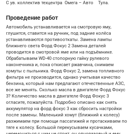
С ув. коллектив техцентра Омега – Авто Тула.
Проведение работ
Автомобиль устанавливается на смотровую яму,
глушится, ставится на ручник, под задние колёса
устанавливаются противооткаты. Замена лампы
ближнего света Форд Фокус 2 Замена деталей
проводится в смотровой яме или на подъёмнике.
Обрабатываем WD-40 стопорную гайку рулевого
наконечника и, пока откисает ржавчина, снимаем
хомуты с пыльника. Форд Фокус 2, замена топливного
фильтра не производится, однако учитывая качество
бензина, который нам предлагают отечественные АЗС,
все же менять. Сколько масла в двигателе Форд Фокус
3? Количество масла в двигателе Форд Фокус 3
огласите, пожалуйста. Подробно описано как снять
аккумулятор на форд фокус 3 как сбросить настройки
после замены. Маленький хомут (ближний к колесу)
разжимаем при помощи пассатижей и протаскиваем по
тяге к колесу. Большой перекусываем кусачками,
церемониться с ним не стоит, он одноразовый и ему