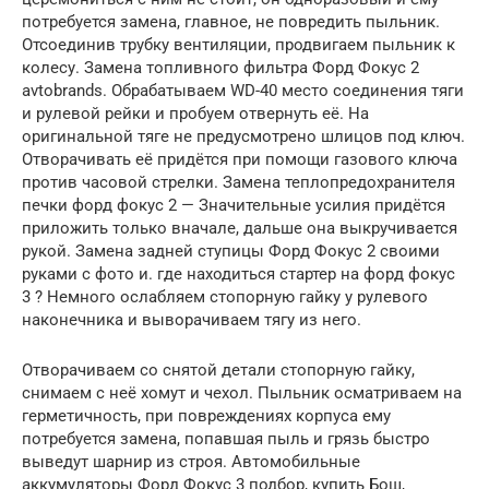
потребуется замена, главное, не повредить пыльник.
Отсоединив трубку вентиляции, продвигаем пыльник к
колесу. Замена топливного фильтра Форд Фокус 2
avtobrands. Обрабатываем WD-40 место соединения тяги
и рулевой рейки и пробуем отвернуть её. На
оригинальной тяге не предусмотрено шлицов под ключ.
Отворачивать её придётся при помощи газового ключа
против часовой стрелки. Замена теплопредохранителя
печки форд фокус 2 — Значительные усилия придётся
приложить только вначале, дальше она выкручивается
рукой. Замена задней ступицы Форд Фокус 2 своими
руками с фото и. где находиться стартер на форд фокус
3 ? Немного ослабляем стопорную гайку у рулевого
наконечника и выворачиваем тягу из него.
Отворачиваем со снятой детали стопорную гайку,
снимаем с неё хомут и чехол. Пыльник осматриваем на
герметичность, при повреждениях корпуса ему
потребуется замена, попавшая пыль и грязь быстро
выведут шарнир из строя. Автомобильные
аккумуляторы Форд Фокус 3 подбор, купить Бош,