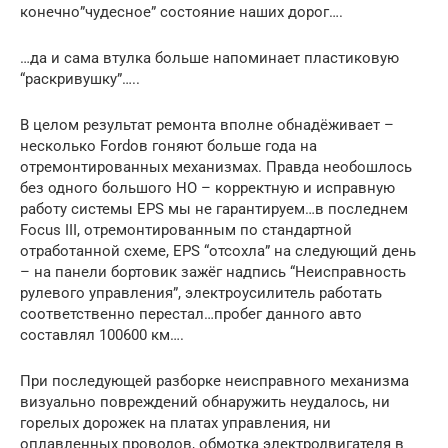
конечно”чудесное” состояние наших дорог….
…да и сама втулка больше напоминает пластиковую
“раскривушку”…..
В целом результат ремонта вполне обнадёживает –
несколько Fordов гоняют больше года на
отремонтированных механизмах. Правда необошлось
без одного большого НО – корректную и исправную
работу системы EPS мы не гарантируем…в последнем
Focus III, отремонтированным по стандартной
отработанной схеме, EPS “отсохла” на следующий день
– на панели бортовик зажёг надпись “Неисправность
рулевого управления”, электроусилитель работать
соответственно перестал…пробег данного авто
составлял 100600 км….
При последующей разборке неисправного механизма
визуально повреждений обнаружить неудалось, ни
горелых дорожек на платах управления, ни
оплавленных проводов, обмотка электродвигателя в