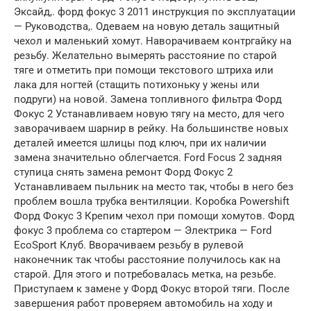
Эксайд,. форд фокус 3 2011 инструкция по эксплуатации
— Руководства,. Одеваем на новую деталь защитный
чехол и маленький хомут. Наворачиваем контргайку на
резьбу. Желательно вымерять расстояние по старой
тяге и отметить при помощи текстового штриха или
лака для ногтей (стащить потихоньку у жены или
подруги) на новой. Замена топливного фильтра Форд
Фокус 2 Устанавливаем новую тягу на место, для чего
заворачиваем шарнир в рейку. На большинстве новых
деталей имеется шлицы под ключ, при их наличии
замена значительно облегчается. Ford Focus 2 задняя
ступица снять замена ремонт Форд Фокус 2
Устанавливаем пыльник на место так, чтобы в него без
проблем вошла трубка вентиляции. Коробка Powershift
Форд Фокус 3 Крепим чехол при помощи хомутов. Форд
фокус 3 проблема со стартером — Электрика — Ford
EcoSport Клуб. Вворачиваем резьбу в рулевой
наконечник так чтобы расстояние получилось как на
старой. Для этого и потребовалась метка, на резьбе.
Приступаем к замене у Форд Фокус второй тяги. После
завершения работ проверяем автомобиль на ходу и