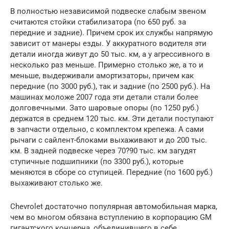
В полностью независимой подвеске слабым звеном
считаются стойки стабилизатора (по 650 руб. за
передние и задние). Причем срок их службы напрямую
зависит от манеры езды. У аккуратного водителя эти
детали иногда живут до 50 тыс. км, а у агрессивного в
несколько раз меньше. Примерно столько же, а то и
меньше, выдерживали амортизаторы, причем как
передние (по 3000 руб.), так и задние (по 2500 руб.). На
машинах моложе 2007 года эти детали стали более
долговечными. Зато шаровые опоры (по 1250 руб.)
держатся в среднем 120 тыс. км. Эти детали поступают
в запчасти отдельно, с комплектом крепежа. А сами
рычаги с сайлент-блоками выхаживают и до 200 тыс.
км. В задней подвеске через 70?90 тыс. км загудят
ступичные подшипники (по 3300 руб.), которые
меняются в сборе со ступицей. Передние (по 1600 руб.)
выхаживают столько же.
Chevrolet достаточно популярная автомобильная марка,
чем во многом обязана вступлению в корпорацию GM
гигантского концерна, объединившего в себе