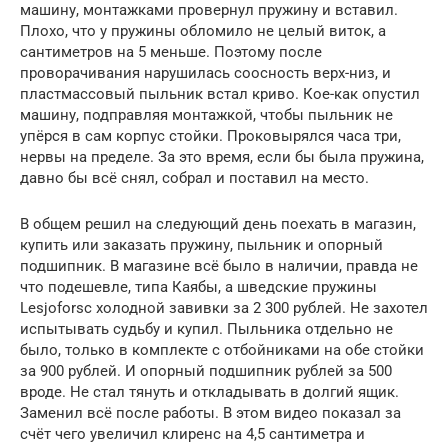
машину, монтажками провернул пружину и вставил.
Плохо, что у пружины обломило не целый виток, а
сантиметров на 5 меньше. Поэтому после
проворачивания нарушилась соосность верх-низ, и
пластмассовый пыльник встал криво. Кое-как опустил
машину, подправляя монтажкой, чтобы пыльник не
упёрся в сам корпус стойки. Проковырялся часа три,
нервы на пределе. За это время, если бы была пружина,
давно бы всё снял, собрал и поставил на место.
В общем решил на следующий день поехать в магазин,
купить или заказать пружину, пыльник и опорный
подшипник. В магазине всё было в наличии, правда не
что подешевле, типа Каябы, а шведские пружины
Lesjoforsс холодной завивки за 2 300 рублей. Не захотел
испытывать судьбу и купил. Пыльника отдельно не
было, только в комплекте с отбойниками на обе стойки
за 900 рублей. И опорный подшипник рублей за 500
вроде. Не стал тянуть и откладывать в долгий ящик.
Заменил всё после работы. В этом видео показал за
счёт чего увеличил клиренс на 4,5 сантиметра и