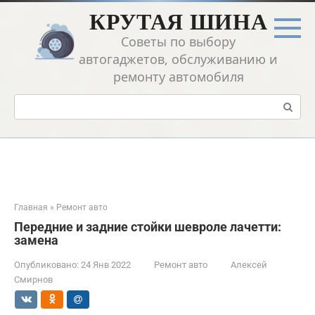
Перейти
КРУТАЯ ШИНА
к
контенту
Советы по выбору
автогаджетов, обслуживанию и
ремонту автомобиля
Поиск:
Главная
»
Ремонт авто
Передние и задние стойки шевроле лачетти:
замена
Опубликовано:
24 Янв 2022
Ремонт авто
Алексей
Смирнов