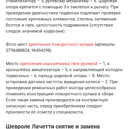
стабилизатору – 5, рулевому механизму – 6. Шаровая
опора крепится с помощью 3-х заклепок к рычагу. При
проведении диагностики подвески подлежит проверке
состояние крепежных элементов, степень затяжения
болтов и гаек, целостность подрамника (отсутствие
следов значимой коррозии).
Фото мест
крепления поворотного кулака
(артикулы
ST96488824, 96454298).
Место
крепления наконечника тяги рулевой
– 1, к
кронштейну амортизатора – 5, к направляющей колодок
тормозных – 6, пальцу шаровой опоры – 8. Место
установки датчика частоты вращения колеса – 2. При
проведении ремонтных работ иногда целесообразно
поменять конструкцию поворотного кулака в сборе.
Если такая замена производится на контрактную
запасную часть, перед приобретением следует
произвести ее осмотр у специалиста.
Шевроле Лачетти снятие и замена