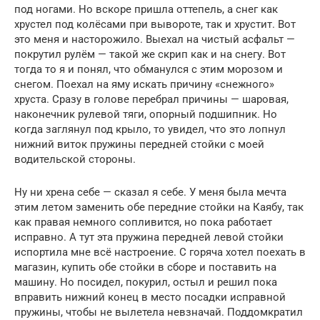
под ногами. Но вскоре пришла оттепель, а снег как
хрустел под колёсами при вывороте, так и хрустит. Вот
это меня и насторожило. Выехал на чистый асфальт —
покрутил рулём — такой же скрип как и на снегу. Вот
тогда то я и понял, что обманулся с этим морозом и
снегом. Поехал на яму искать причину «снежного»
хруста. Сразу в голове перебрал причины — шаровая,
наконечник рулевой тяги, опорный подшипник. Но
когда заглянул под крыло, то увидел, что это лопнул
нижний виток пружины передней стойки с моей
водительской стороны.
Ну ни хрена себе — сказал я себе. У меня была мечта
этим летом заменить обе передние стойки на Каябу, так
как правая немного сопливится, но пока работает
исправно. А тут эта пружина передней левой стойки
испортила мне всё настроение. С горяча хотел поехать в
магазин, купить обе стойки в сборе и поставить на
машину. Но посидел, покурил, остыл и решил пока
вправить нижний конец в место посадки исправной
пружины, чтобы не вылетела невзначай. Поддомкратил