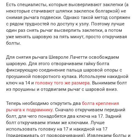
Есть специалисты, которые высверливают заклепки (а
некоторые стачивают шляпки заклепок болгаркой) не
снимая рычага подвески. Однако такой метод сопряжен
с рядом трудностей по доступу к узлу. Поэтому лучше
один раз снять рычаг высверлить заклепки, а потом
уже менять шаровую за пять минут, просто откручивая
болты.
Для снятия рычага Шевроле Лачетти освобождаем
шаровую. Для этого отворачиваем гайку болта
фиксирующую соединение пальца шаровой опоры с
проушиной поворотного кулака. Используем накидной
ключ на 14 и
головку того же размера
. Вынимаем болт
из проушины и отодвигаем рычаг с шаровой вниз.
Теперь необходимо открутить два
болта крепления
рычага к подрамнику
. Сначало откручиваем передний
болт, для чего понадобятся два ключа на 17. Задний
болт откручиваем этими же ключами. Лучше
использовать головку на 17 и накидной на 17
(придерживать от проворачивания). Извлекаем болты и