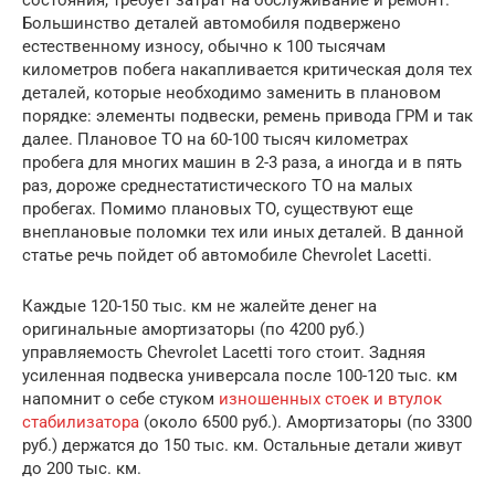
состояния, требует затрат на обслуживание и ремонт.
Большинство деталей автомобиля подвержено
естественному износу, обычно к 100 тысячам
километров побега накапливается критическая доля тех
деталей, которые необходимо заменить в плановом
порядке: элементы подвески, ремень привода ГРМ и так
далее. Плановое ТО на 60-100 тысяч километрах
пробега для многих машин в 2-3 раза, а иногда и в пять
раз, дороже среднестатистического ТО на малых
пробегах. Помимо плановых ТО, существуют еще
внеплановые поломки тех или иных деталей. В данной
статье речь пойдет об автомобиле Chevrolet Lacetti.
Каждые 120-150 тыс. км не жалейте денег на
оригинальные амортизаторы (по 4200 руб.)
управляемость Chevrolet Lacetti того стоит. Задняя
усиленная подвеска универсала после 100-120 тыс. км
напомнит о себе стуком
изношенных стоек и втулок
стабилизатора
(около 6500 руб.). Амортизаторы (по 3300
руб.) держатся до 150 тыс. км. Остальные детали живут
до 200 тыс. км.