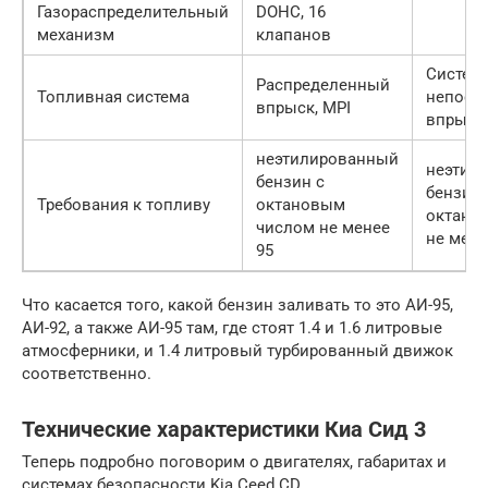
Газораспределительный
DOHC, 16
механизм
клапанов
Систем
Распределенный
Топливная система
непоср
впрыск, MPI
впрыска
неэтилированный
неэтил
бензин с
бензин 
Требования к топливу
октановым
октано
числом не менее
не мене
95
Что касается того, какой бензин заливать то это АИ-95,
АИ-92, а также АИ-95 там, где стоят 1.4 и 1.6 литровые
атмосферники, и 1.4 литровый турбированный движок
соответственно.
Технические характеристики Киа Сид 3
Теперь подробно поговорим о двигателях, габаритах и
системах безопасности Kia Ceed CD.