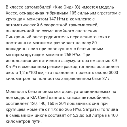
В классе автомобилей «Киа Сид» (С) имеется модель
Xceed, оснащенная гибридным 105-сильным агрегатом с
крутящим моментом 147 Н*м в комплекте с
автоматической 6-скоростной трансмиссией,
выполненной по схеме двойного сцепления.
Синхронный электродвигатель переменного тока с
постоянным магнитом развивает на валу 80
лошадиных сил при совокупном с бензиновым
мотором крутящем моменте 265 Н*м. При
использовании литиевого аккумулятора емкостью 8,9
Квт*ч в смешанном режиме расход топлива составляет
около 1,2 л/100 км, что позволяет проехать около 3000
километров на полностью заправленном баке 37 л.
Мощность бензиновых моторов, устанавливаемых на
все модели KIA Ceed данного класса автомобилей,
составляет 120, 140, 160 и 204 лошадиных сил при
крутящем моменте от 172 до 265 Н*м. Затраты топлива
в смешанном цикле составят от 5,3 до 6,8 литра на 100
километров пути.