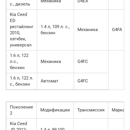
Механика
D4EA
с., дизель
Kia Ceed
ED
рестайлинг
1.4 л, 109 л. с.,
Механика
G4FA
2010,
бензин
хэтчбек,
универсал
1.6 л, 122
л.с.,
Механика
G4FC
бензин
1.6 л, 122 л.
Автомат
G4FC
с., бензин
Поколение
Модификации
Трансмиссия
Марка
2
Kia Ceed
JD 2012-
1.4 л, 99,100,