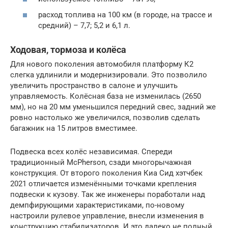
расход топлива на 100 км (в городе, на трассе и
средний) – 7,7; 5,2 и 6,1 л.
Ходовая, тормоза и колёса
Для нового поколения автомобиля платформу К2
слегка удлинили и модернизировали. Это позволило
увеличить пространство в салоне и улучшить
управляемость. Колёсная база не изменилась (2650
мм), но на 20 мм уменьшился передний свес, задний же
ровно настолько же увеличился, позволив сделать
багажник на 15 литров вместимее.
Подвеска всех колёс независимая. Спереди
традиционный McPherson, сзади многорычажная
конструкция. От второго поколения Киа Сид хэтчбек
2021 отличается изменёнными точками крепления
подвески к кузову. Так же инженеры поработали над
демпфирующими характеристиками, по-новому
настроили рулевое управление, внесли изменения в
конструкцию стабилизаторов. И это далеко не полный