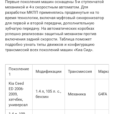
Первые поколения машин оснащены 5-и ступенчатой
механикой и 4-х скоростным автоматом. Для
разработки МКПП применялись продвинутые на то
время технологии, включая муфтовый синхронизатор
для первой и второй передачи, дополнительную
зубчатую передачу. На автоматических коробках
успешно реализован защитный механизм против
включения задней скорости. Таблица поможет
подробно узнать типы движков и конфигурацию
трансмиссий всех поколений машин «Киа Сид».
Поколение
Модификации
Трансмиссия
Марка
1
Kia Ceed
ED 2006-
1.4 л, 105 л. с.,
2009,
Механика
G4FA
бензин
хэтчбек,
универсал