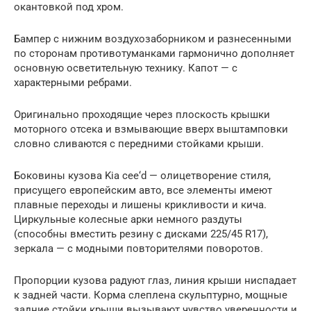
окантовкой под хром.
Бампер с нижним воздухозаборником и разнесенными
по сторонам противотуманками гармонично дополняет
основную осветительную технику. Капот — с
характерными ребрами.
Оригинально проходящие через плоскость крышки
моторного отсека и взмывающие вверх выштамповки
словно сливаются с передними стойками крыши.
Боковины кузова Kia cee‘d — олицетворение стиля,
присущего европейским авто, все элементы имеют
плавные переходы и лишены крикливости и кича.
Циркульные колесные арки немного раздуты
(способны вместить резину с дисками 225/45 R17),
зеркала — с модными повторителями поворотов.
Пропорции кузова радуют глаз, линия крыши ниспадает
к задней части. Корма слеплена скульптурно, мощные
задние стойки крыши вызывают чувство уверенности и