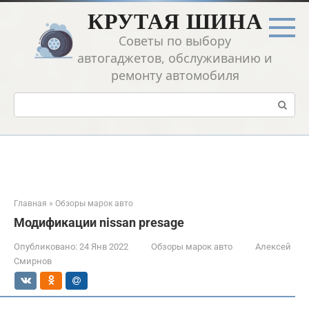
Перейти
КРУТАЯ ШИНА
к
контенту
Советы по выбору
автогаджетов, обслуживанию и
ремонту автомобиля
Поиск:
Главная
»
Обзоры марок авто
Модификации nissan presage
Опубликовано:
24 Янв 2022
Обзоры марок авто
Алексей
Смирнов