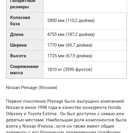
Габаритные
размеры
Колесная
2800 мм (110,2 дюйма)
база
Длина
4755 мм (187,2 дюйма)
Ширина
1770 мм (69,7 дюйма)
Высота
1725 мм (67,9 дюйма)
Снаряженная
1810 кг (3990 фунтов)
масса
Nissan Presage (Япония)
Первое поколение Presage было выпущено компанией
Nissan в июне 1998 года в качестве конкурента Honda
Odyssey и Toyota Estima . Он был доступен с семью или
девятью местами. Наибольшая доля компонентов была
взята у Nissan R’nessa , хотя он также имеет общие
элементы с его близнецом, разделяющим платформу,