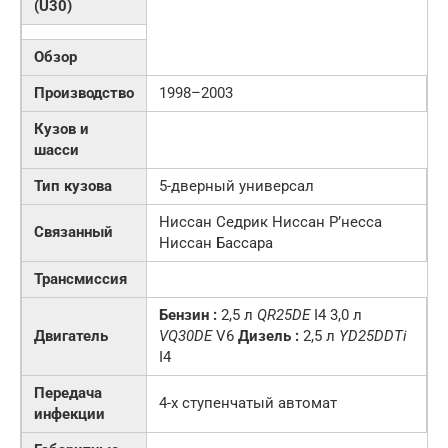
(U30)
Обзор
Производство
1998–2003
Кузов и
шасси
Тип кузова
5-дверный универсал
Ниссан Седрик Ниссан Р’несса
Связанный
Ниссан Бассара
Трансмиссия
Бензин :
2,5 л
QR25DE
I4 3,0 л
Двигатель
VQ30DE
V6
Дизель :
2,5 л
YD25DDTi
I4
Передача
4-х ступенчатый автомат
инфекции