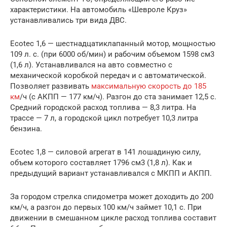
характеристики. На автомобиль «Шевроле Круз»
устанавливались три вида ДВС.
Ecotec 1,6 — шестнадцатиклапанный мотор, мощностью
109 л. с. (при 6000 об/мин) и рабочим объемом 1598 см3
(1,6 л). Устанавливался на авто совместно с
механической коробкой передач и с автоматической.
Позволяет развивать
максимальную скорость до 185
км
/ч (с АКПП — 177 км/ч). Разгон до ста занимает 12,5 с.
Средний городской расход топлива — 8,3 литра. На
трассе — 7 л, а городской цикл потребует 10,3 литра
бензина.
Ecotec 1,8 — силовой агрегат в 141 лошадиную силу,
объем которого составляет 1796 см3 (1,8 л). Как и
предыдущий вариант устанавливался с МКПП и АКПП.
За городом стрелка спидометра может доходить до 200
км/ч, а разгон до первых 100 км/ч займет 10,1 с. При
движении в смешанном цикле расход топлива составит