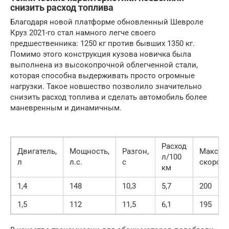
снизить расход топлива
Благодаря новой платформе обновленный Шевроле
Круз 2021-го стал намного легче своего
предшественника: 1250 кг против бывших 1350 кг.
Помимо этого конструкция кузова новичка была
выполнена из высокопрочной облегченной стали,
которая способна выдерживать просто огромные
нагрузки. Такое новшество позволило значительно
снизить расход топлива и сделать автомобиль более
маневренным и динамичным.
Расход
Двигатель,
Мощность,
Разгон,
Максим
л/100
л
л.с.
с
скорост
км
1,4
148
10,3
5,7
200
1,5
112
11,5
6,1
195