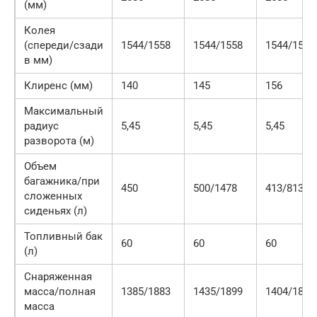
(мм)
Колея
(спереди/сзади
1544/1558
1544/1558
1544/1558
в мм)
Клиренс (мм)
140
145
156
Максимальный
радиус
5,45
5,45
5,45
разворота (м)
Объем
багажника/при
450
500/1478
413/813
сложенных
сиденьях (л)
Топливный бак
60
60
60
(л)
Снаряженная
масса/полная
1385/1883
1435/1899
1404/1868
масса