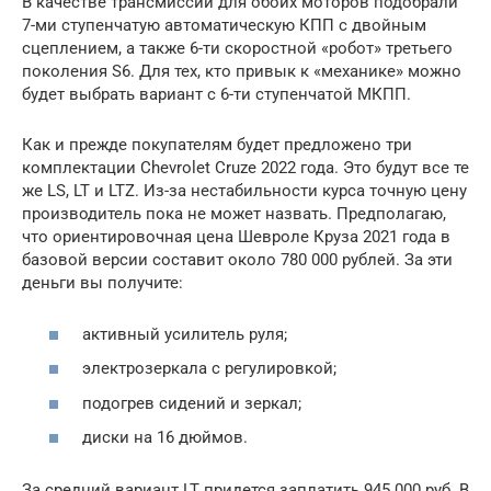
В качестве трансмиссии для обоих моторов подобрали
7-ми ступенчатую автоматическую КПП с двойным
сцеплением, а также 6-ти скоростной «робот» третьего
поколения S6. Для тех, кто привык к «механике» можно
будет выбрать вариант с 6-ти ступенчатой МКПП.
Как и прежде покупателям будет предложено три
комплектации Chevrolet Cruze 2022 года. Это будут все те
же LS, LT и LTZ. Из-за нестабильности курса точную цену
производитель пока не может назвать. Предполагаю,
что ориентировочная цена Шевроле Круза 2021 года в
базовой версии составит около 780 000 рублей. За эти
деньги вы получите:
активный усилитель руля;
электрозеркала с регулировкой;
подогрев сидений и зеркал;
диски на 16 дюймов.
За средний вариант LT придется заплатить 945 000 руб. В