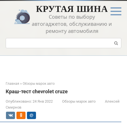
Перейти
КРУТАЯ ШИНА
к
контенту
Советы по выбору
автогаджетов, обслуживанию и
ремонту автомобиля
Поиск:
Главная
»
Обзоры марок авто
Краш-тест chevrolet cruze
Опубликовано:
24 Янв 2022
Обзоры марок авто
Алексей
Смирнов