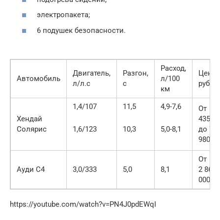
электропакета;
6 подушек безопасности.
Расход,
Двигатель,
Разгон,
Цена,
Автомобиль
л/100
л/л.с
с
руб.
км
1,4/107
11,5
4,9-7,6
От
Хендай
435 9
Солярис
1,6/123
10,3
5,0-8,1
до 70
980
От
Ауди С4
3,0/333
5,0
8,1
2 868
000
https://youtube.com/watch?v=PN4J0pdEWqI