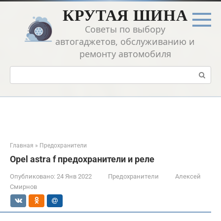
Перейти
КРУТАЯ ШИНА
к
контенту
Советы по выбору
автогаджетов, обслуживанию и
ремонту автомобиля
Поиск:
Главная
»
Предохранители
Opel astra f предохранители и реле
Опубликовано:
24 Янв 2022
Предохранители
Алексей
Смирнов