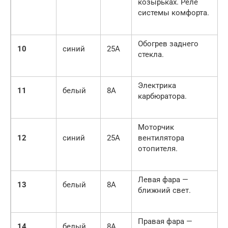
козырьках. Реле
системы комфорта.
Обогрев заднего
10
синий
25A
стекла.
Электрика
11
белый
8A
карбюратора.
Моторчик
12
синий
25A
вентилятора
отопителя.
Левая фара —
13
белый
8A
ближний свет.
Правая фара —
14
белый
8A