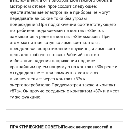
выключателя, а от приборов монтажного блока в
моторном отсеке, происходит следующее:
чувствительные электронные приборы не могут
передавать высокие токи без угрозы
повреждения.
При подключении соответствующего
потребителя подаваемый на контакт «86» ток
замыкается в реле на контакт «85» «массы».
При
этом магнитная катушка замыкает контакт,
преодолевая сопротивление пружины, и замыкает
цепь для «рабочего тока».
«Рабочий ток» во
избежание падения напряжения подается
кратчайшим путем напрямую на контакт «30» реле и
оттуда дальше — при замкнутых контактах
выключателя — через контакт «87» к
энергопотребителю.
Предусмотрен также и контакт
«87а». Он прочно соединен с контактом «87» и имеет
ту же функцию.
ПРАКТИЧЕСКИЕ СОВЕТЫ
Поиск неисправностей в