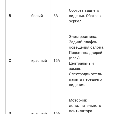
Обогрев заднего
B
белый
8A
сиденья. Обогрев
зеркал.
Электроантена.
Задний плафон
освещения салона.
Подсветка дверей
(всех).
C
красный
16A
Центральный
замок.
Электродвигатель
памяти переднего
сидения.
Моторчик
дополнительного
вентилятора.
D
красный
16A