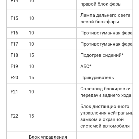
F14
10
правой блок-фары
Лампа дальнего света
F15
10
левой блок-фары
F16
10
Противотуманная фара*
F17
10
Противотуманная фара*
F18
15
Подогрев сидений*
F19
10
АБС*
F20
15
Прикуриватель
Соленоид блокировки
F21
10
передачи заднего хода
Блок дистанционного
управления нейтральным
F22
15
замком и охранной
системой автомобиля
Блок управления