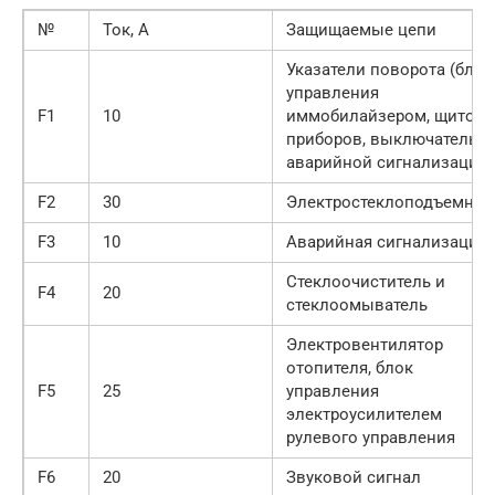
№
Ток, А
Защищаемые цепи
Указатели поворота (блок
управления
F1
10
иммобилайзером, щиток
приборов, выключатель
аварийной сигнализации)
F2
30
Электростеклоподъемник
F3
10
Аварийная сигнализация
Стеклоочиститель и
F4
20
стеклоомыватель
Электровентилятор
отопителя, блок
F5
25
управления
электроусилителем
рулевого управления
F6
20
Звуковой сигнал