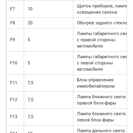
Щиток приборов, лампы
F7
10
освещения салона
F8
20
Обогрев заднего стекла
Лампы габаритного света
F9
5
с правой стороны
автомобиля
Лампы габаритного света
F10
5
с левой стороны
автомобиля
Блок управления
F11
7,5
иммобилайзером
Лампа ближнего света
F12
7,5
правой блок-фары
Лампа ближнего света
F13
7,5
левой блок-фары
Лампа дальнего света