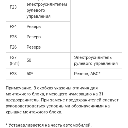
электроусилителем
F23
рулевого
управления
F24
Резерв
F25
Резерв
F26
Резерв
F27
Электроуснлитель
50
(F31)
рулевого управления
F28
50*
Резерв, АБС*
Примечание. В скобках указаны отличия для
монтажного блока, имеющего нумерацию на 31
предохранитель. При замене предохранителей следует
руководствоваться условными обозначениями на
крышке монтажного блока.
* Устанавливается на часть автомобилей.