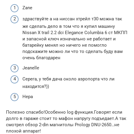
Zane
здраствуйте а на ниссан хтрейл т30 можна так
же сделать дело в том что я купил машину
Nissan X trail 2.2 dci Elegance Columbia 6 ст МКПП
и запасной ключ изначально не работает и
батарейку менял но ничего не помогло
подскажите можно ли что то сделать буду вам
очень благодарен
Jeanelle
Серега, у тебя дача около аэропорта что ли
находится?))
Нера
Полезно спасибо!Особенно log функция.Говорят если
долго в гараже стоит то мафон напругу подъедает.А так
смотрел обзор 2-din магнитолы Prology DNU-2650…не
плохой аппарат!