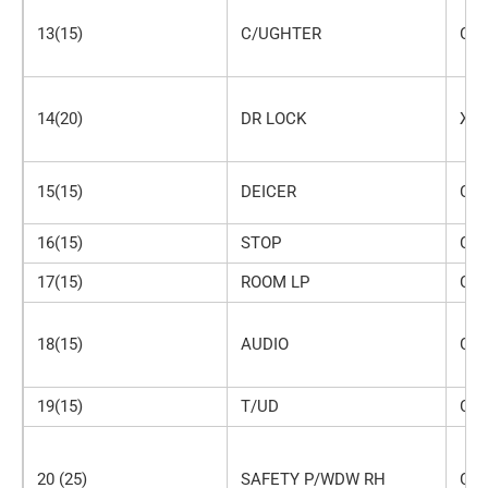
13(15)
C/UGHTER
Си
14(20)
DR LOCK
Же
15(15)
DEICER
Си
16(15)
STOP
Си
17(15)
ROOM LP
Си
18(15)
AUDIO
Си
19(15)
T/UD
Си
20 (25)
SAFETY P/WDW RH
Се