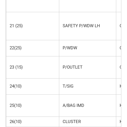
21 (25)
SAFETY P/WDW LH
Се
22(25)
P/WDW
Се
23 (15)
Р/OUTLET
Си
24(10)
T/SIG
Кр
25(10)
A/BAG IMD
Кр
26(10)
CLUSTER
Кр