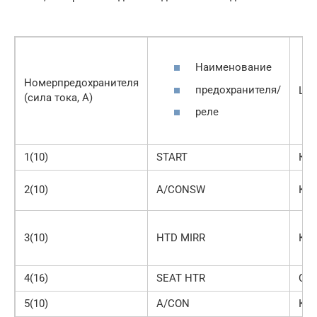
Наименование
Номерпредохранителя
предохранителя/
Цв
(сила тока, А)
реле
1(10)
START
Кр
2(10)
A/CONSW
Кр
3(10)
HTD MIRR
Кр
4(16)
SEAT HTR
Си
5(10)
A/CON
Кр