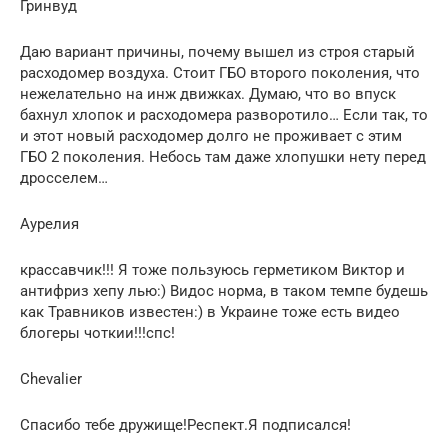
Гринвуд
Даю вариант причины, почему вышел из строя старый
расходомер воздуха. Стоит ГБО второго поколения, что
нежелательно на инж движках. Думаю, что во впуск
бахнул хлопок и расходомера разворотило… Если так, то
и этот новый расходомер долго не проживает с этим
ГБО 2 поколения. Небось там даже хлопушки нету перед
дросселем…
Аурелия
крассавчик!!! Я тоже пользуюсь герметиком Виктор и
антифриз хепу лью:) Видос норма, в таком темпе будешь
как Травников известен:) в Украине тоже есть видео
блогеры чоткии!!!спс!
Chevalier
Спасибо тебе дружище!Респект.Я подписался!