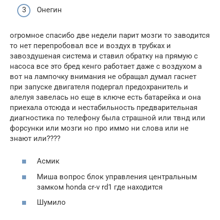
Онегин
огромное спасибо две недели парит мозги то заводится
то нет перепробовал все и воздух в трубках и
завоздушеная система и ставил обратку на прямую с
насоса все это бред кенго работает даже с воздухом а
вот на лампочку внимания не обращал думал гаснет
при запуске двигателя подергал предохранитель и
алелуя завелась но еще в ключе есть батарейка и она
приехала отсюда и нестабильность предварительная
диагностика по телефону была страшной или твнд или
форсунки или мозги но про иммо ни слова или не
знают или????
Асмик
Миша вопрос блок управления центральным
замком honda cr-v rd1 где находится
Шумило