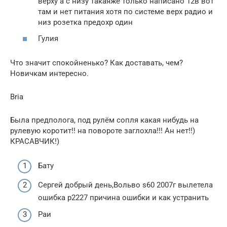
верху а с низу такаяже только написано 12в вот
там и нет питания хотя по системе верх радио и
низ розетка предохр один
Гулия
Что значит спокойненько? Как доставать, чем?
Новичкам интересно.
Bria
Была предполога, под рулём сопля какая нибудь на
рулевую коротит!! на повороте заглохла!!! Ан нет!!)
КРАСАВЧИК!)
Бату
Сергей добрый день,Вольво s60 2007г вылетела
ошибка р2227 причина ошибки и как устранить
Раи