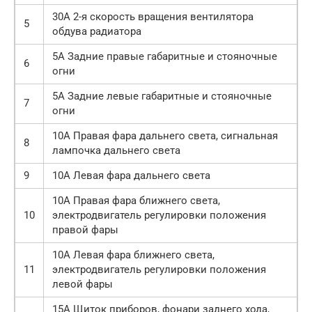
30А 2-я скорость вращения вентилятора
5
обдува радиатора
5А Задние правые габаритные и стояночные
6
огни
5А Задние левые габаритные и стояночные
7
огни
10А Правая фара дальнего света, сигнальная
8
лампочка дальнего света
9
10А Левая фара дальнего света
10А Правая фара ближнего света,
10
электродвигатель регулировки положения
правой фары
10А Левая фара ближнего света,
11
электродвигатель регулировки положения
левой фары
15А Щиток приборов, фонари заднего хода,