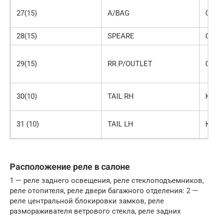
27(15)
A/BAG
Си
28(15)
SPEARE
Си
29(15)
RR.P/OUTLET
Си
30(10)
TAIL RH
Кр
31 (10)
TAIL LH
Кр
Расположение реле в салоне
1 — реле заднего освеще­ния, реле стеклоподъемников,
реле отопителя, реле двери багажного отделения: 2 —
реле центральной блокировки замков, реле
размораживателя ветрового стекла, реле задних