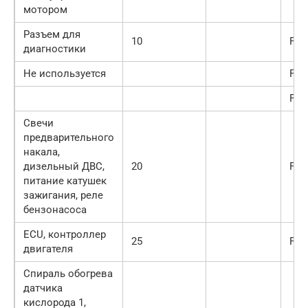
мотором
Разъем для
10
F24
диагностики
Не используется
F25
F26
Свечи
предварительного
накала,
дизельный ДВС,
20
F27
питание катушек
зажигания, реле
бензонасоса
ECU, контроллер
25
F28
двигателя
Спираль обогрева
датчика
кислорода 1,