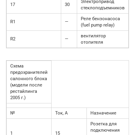
Электропривод
17
30
стеклоподъемников
Реле бензонасоса
R1
—
(fuel pump relay)
вентилятор
R2
—
отопителя
Схема
предохранителей
салонного блока
(модели после
рестайлинга
2005 г.)
№
Ток, А
Назначение
Розетка для
подключения
1
15