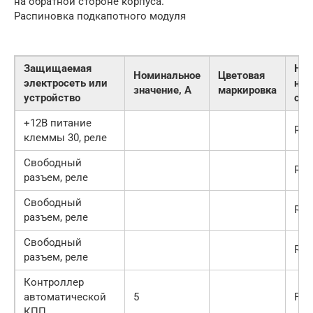
на обратной стороне корпуса.
Распиновка подкапотного модуля
Защищаемая
Но
Номинальное
Цветовая
электросеть или
на
значение, А
маркировка
устройство
схе
+12В питание
R1
клеммы 30, реле
Свободный
R2
разъем, реле
Свободный
R3
разъем, реле
Свободный
R4
разъем, реле
Контроллер
автоматической
5
F1
КПП