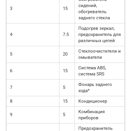
сидений,
3
15
обогреватель
заднего стекла
Подогрев зеркал,
4
7.5
предохранитель для
различных цепей
Стеклоочистители и
5
20
омыватели
Система ABS,
6
15
система SRS
Фонарь заднего
7
5
хода*
8
15
Кондиционер
Комбинация
9
5
приборов
Предохранитель