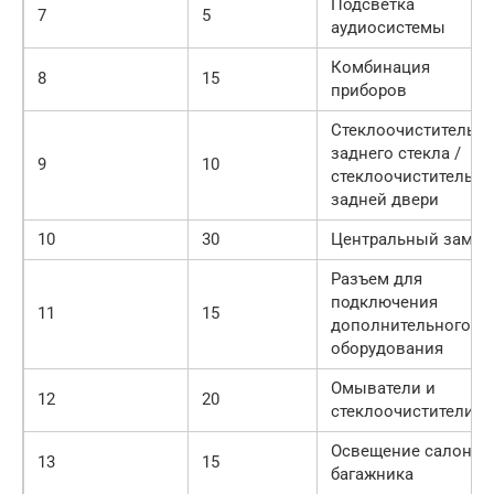
Подсветка
7
5
аудиосистемы
Комбинация
8
15
приборов
Стеклоочиститель
заднего стекла /
9
10
стеклоочиститель
задней двери
10
30
Центральный замок
Разъем для
подключения
11
15
дополнительного
оборудования
Омыватели и
12
20
стеклоочистители
Освещение салона 
13
15
багажника