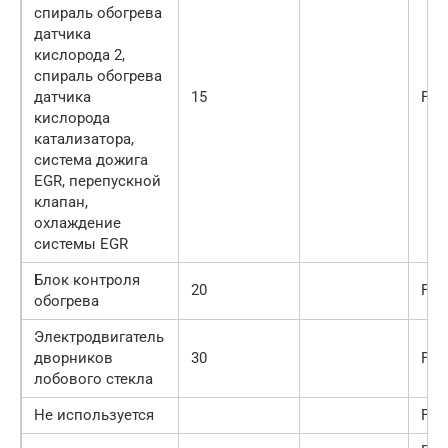
спираль обогрева
датчика
кислорода 2,
спираль обогрева
датчика
15
F29
кислорода
катализатора,
система дожига
EGR, перепускной
клапан,
охлаждение
системы EGR
Блок контроля
20
F30
обогрева
Электродвигатель
дворников
30
F31
лобового стекла
Не используется
F32