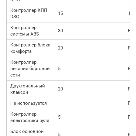
Контроллер КПП
15
F1
DSG
Контроллер
30
F2
системы ABS
Контроллер блока
20
F3
комфорта
Контроллер
питания бортовой
5
F4
сети
Двухтональный
20
F5
клаксон
Не используется
F6-
Контроллер
5
F16
электроники руля
Блок основной
5
F17