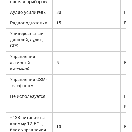
панели приборов
Аудио усилитель
30
F18
Радиоподготовка
15
F19
Универсальный
дисплей, аудио,
GPS
Управление
активной
5
F20
антенной
Управление GSM-
телефоном
Не используется
F21
F22
+12В питание на
клемму 12, ECU,
10
F23
блок управления