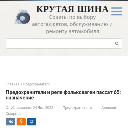
Перейти
КРУТАЯ ШИНА
к
контенту
Советы по выбору
автогаджетов, обслуживанию и
ремонту автомобиля
Поиск:
Главная
»
Предохранители
Предохранители и реле фольксваген пассат б5:
назначение
Опубликовано:
24 Янв 2022
Предохранители
Алексей
Смирнов