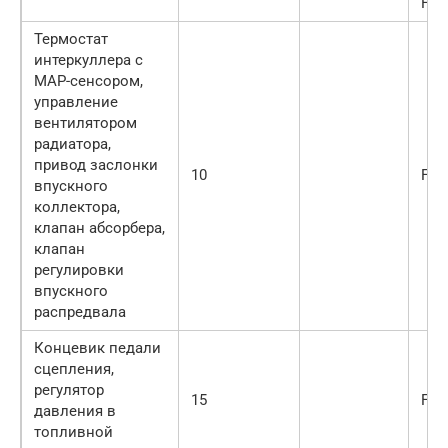
F37
Термостат
интеркуллера с
MAP-сенсором,
управление
вентилятором
радиатора,
привод заслонки
10
F38
впускного
коллектора,
клапан абсорбера,
клапан
регулировки
впускного
распредвала
Концевик педали
сцепления,
регулятор
15
F39
давления в
топливной