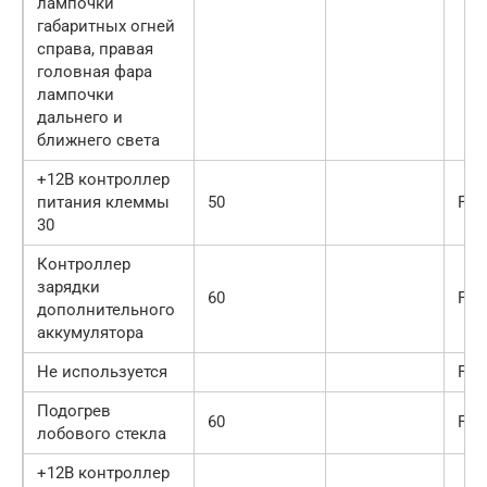
лампочки
габаритных огней
справа, правая
головная фара
лампочки
дальнего и
ближнего света
+12В контроллер
питания клеммы
50
F49
30
Контроллер
зарядки
60
F50
дополнительного
аккумулятора
Не используется
F51
Подогрев
60
F52
лобового стекла
+12В контроллер