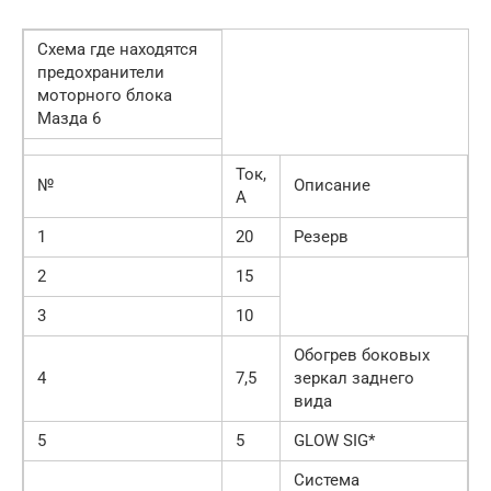
Схема где находятся
предохранители
моторного блока
Мазда 6
Ток,
№
Описание
А
1
20
Резерв
2
15
3
10
Обогрев боковых
4
7,5
зеркал заднего
вида
5
5
GLOW SIG*
Система