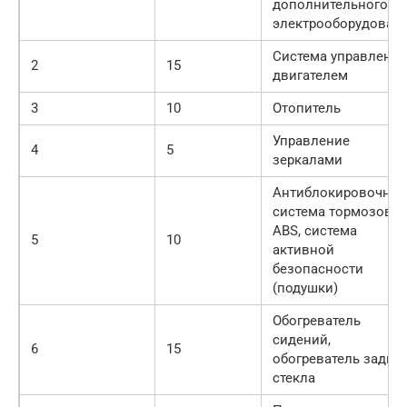
дополнительного
электрооборудован
Система управления
2
15
двигателем
3
10
Отопитель
Управление
4
5
зеркалами
Антиблокировочная
система тормозов
ABS, система
5
10
активной
безопасности
(подушки)
Обогреватель
сидений,
6
15
обогреватель задне
стекла