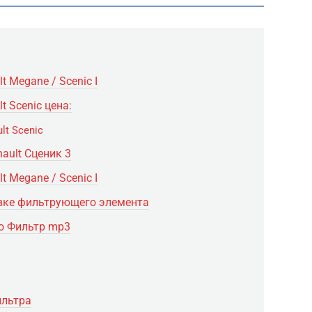
 Megane / Scenic I
 Scenic цена:
lt Scenic
ault Сценик 3
 Megane / Scenic I
овке фильтрующего элемента
го Фильтр mp3
ильтра