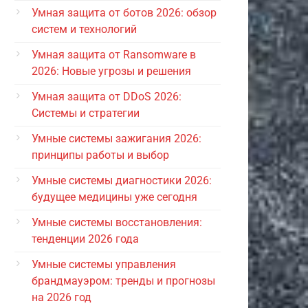
Умная защита от ботов 2026: обзор
систем и технологий
Умная защита от Ransomware в
2026: Новые угрозы и решения
Умная защита от DDoS 2026:
Системы и стратегии
Умные системы зажигания 2026:
принципы работы и выбор
Умные системы диагностики 2026:
будущее медицины уже сегодня
Умные системы восстановления:
тенденции 2026 года
Умные системы управления
брандмауэром: тренды и прогнозы
на 2026 год