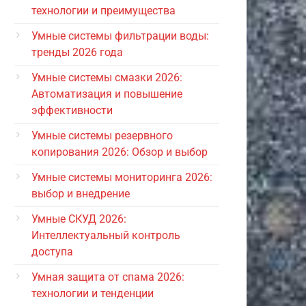
технологии и преимущества
Умные системы фильтрации воды:
тренды 2026 года
Умные системы смазки 2026:
Автоматизация и повышение
эффективности
Умные системы резервного
копирования 2026: Обзор и выбор
Умные системы мониторинга 2026:
выбор и внедрение
Умные СКУД 2026:
Интеллектуальный контроль
доступа
Умная защита от спама 2026:
технологии и тенденции