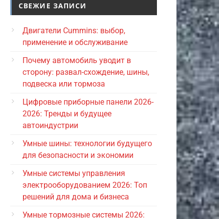
СВЕЖИЕ ЗАПИСИ
Двигатели Cummins: выбор,
применение и обслуживание
Почему автомобиль уводит в
сторону: развал-схождение, шины,
подвеска или тормоза
Цифровые приборные панели 2026-
2026: Тренды и будущее
автоиндустрии
Умные шины: технологии будущего
для безопасности и экономии
Умные системы управления
электрооборудованием 2026: Топ
решений для дома и бизнеса
Умные тормозные системы 2026: