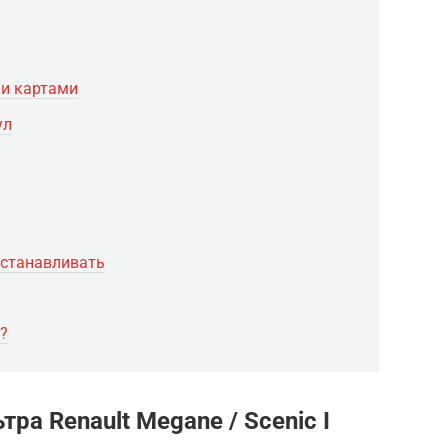
и картами
ул
устанавливать
?
ра Renault Megane / Scenic I