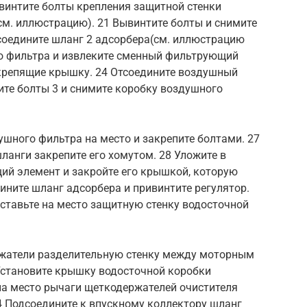
винтите болты крепления защитной стенки
(см. иллюстрацию). 21 Вывинтите болты и снимите
тсоедините шланг 2 адсорбера(см. иллюстрацию
го фильтра и извлеките сменный фильтрующий
 крепящие крышку. 24 Отсоедините воздушный
ите болты 3 и снимите коробку воздушного
ушного фильтра на место и закрепите болтами. 27
анги закрепите его хомутом. 28 Уложите в
й элемент и закройте его крышкой, которую
ините шланг адсорбера и привинтите регулятор.
оставьте на место защитную стенку водосточной
ржатели разделительную стенку между моторным
 Установите крышку водосточной коробки
 на место рычаги щеткодержателей очистителя
34 Подсоедините к впускному коллектору шланг