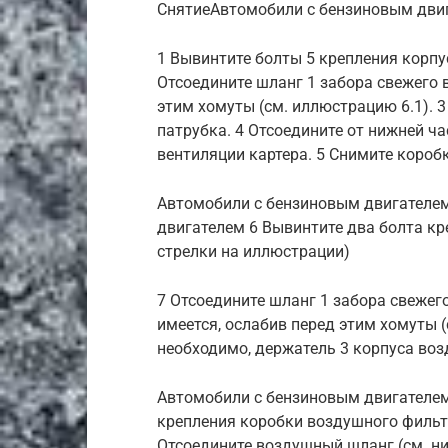
СнятиеАвтомобили с бензиновым двиг
1 Вывинтите болты 5 крепления корпу
Отсоедините шланг 1 забора свежего в
этим хомуты (см. иллюстрацию 6.1). 
патрубка. 4 Отсоедините от нижней ч
вентиляции картера. 5 Снимите короб
Автомобили с бензиновым двигателем
двигателем 6 Вывинтите два болта кр
стрелки на иллюстрации)
7 Отсоедините шланг 1 забора свежего
имеется, ослабив перед этим хомуты (
необходимо, держатель 3 корпуса воз
Автомобили с бензиновым двигателем
крепления коробки воздушного фильтр
Отсоедините воздушный шланг (см. ни