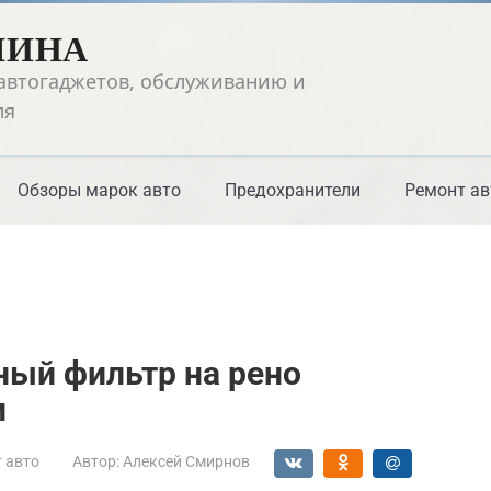
ШИНА
автогаджетов, обслуживанию и
ля
Обзоры марок авто
Предохранители
Ремонт ав
ный фильтр на рено
и
 авто
Автор:
Алексей Смирнов