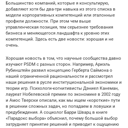
Большинство компаний, которые я консультирую,
добавляют хотя бы два-три навыка из этого списка в
модели корпоративных компетенций или эталонные
профили должности. При этом чем выше
управленческая позиция, тем серьезнее требования
бизнеса и меняющегося ландшафта к уровню этих
компетенций. Здесь есть две новости: хорошая и не
очень.
Хорошая новость в том, что научные сообщества давно
изучают PSDM с разных сторон. Например, Ариэль
Рубинштейн развил концепцию Герберта Саймона о
нашей ограниченной рациональности и рассмотрел
наши решения в русле институциональной экономики и
теории игр. Психологи-когнитивисты Дэниел Канеман,
лауреат Нобелевской премии по экономике в 2002 году
и Амос Тверски описали, как мы ищем «короткие» пути
в решении сложных задач, но попадаем в ловушки и
предубеждения. А социолог Барри Шварц в книге
«Парадокс выбора» объяснил, почему большой выбор
затрудняет принятие решений и приводит к ощущению