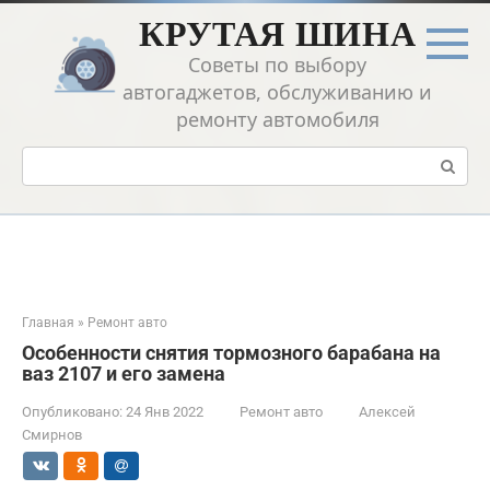
Перейти
КРУТАЯ ШИНА
к
контенту
Советы по выбору
автогаджетов, обслуживанию и
ремонту автомобиля
Поиск:
Главная
»
Ремонт авто
Особенности снятия тормозного барабана на
ваз 2107 и его замена
Опубликовано:
24 Янв 2022
Ремонт авто
Алексей
Смирнов