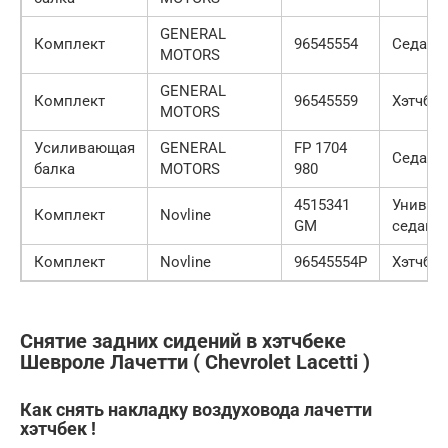
GENERAL
Комплект
96545554
Седан
MOTORS
GENERAL
Комплект
96545559
Хэтчбек
MOTORS
Усиливающая
GENERAL
FP 1704
Седан
балка
MOTORS
980
4515341
Универ
Комплект
Novline
GM
седан
Комплект
Novline
96545554P
Хэтчбек
Снятие задних сидений в хэтчбеке
Шевроле Лачетти ( Chevrolet Lacetti )
Как снять накладку воздуховода лачетти
хэтчбек !