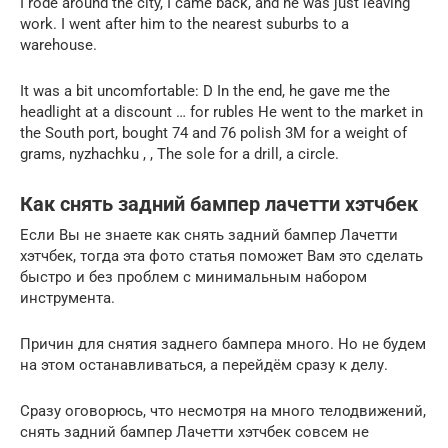
I rode around the city, I came back, and he was just leaving
work. I went after him to the nearest suburbs to a
warehouse.
It was a bit uncomfortable: D In the end, he gave me the
headlight at a discount … for rubles He went to the market in
the South port, bought 74 and 76 polish 3M for a weight of
grams, nyzhachku , , The sole for a drill, a circle.
Как снять задний бампер лачетти хэтчбек
Если Вы не знаете как снять задний бампер Лачетти
хэтчбек, тогда эта фото статья поможет Вам это сделать
быстро и без проблем с минимальным набором
инструмента.
Причин для снятия заднего бампера много. Но не будем
на этом останавливаться, а перейдём сразу к делу.
Сразу оговорюсь, что несмотря на много телодвижений,
снять задний бампер Лачетти хэтчбек совсем не