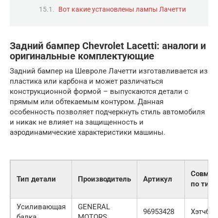
Вот какие установлены лампы Лачетти
Задний бампер Chevrolet Lacetti: аналоги и
оригинальные комплектующие
Задний бампер на Шевроле Лачетти изготавливается из
пластика или карбона и может различаться
конструкционной формой – выпускаются детали с
прямым или обтекаемым контуром. Данная
особенность позволяет подчеркнуть стиль автомобиля
и никак не влияет на защищенность и
аэродинамические характеристики машины.
Совмес
Тип детали
Производитель
Артикул
по типу
Усиливающая
GENERAL
96953428
Хэтчбек
балка
MOTORS