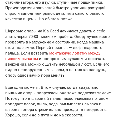
стабилизатора, его втулки, ступичные подшипники.
Производители запчастей быстро уловили растущий
спрос и заполнили рынок деталями самого разного
качества и цены. Но об этом позже.
Шаровые опоры на Kia Ceed начинают давать о себе
знать через 70-80 тысяч км пробега. Опору лучше всего
проверять в нагруженном состоянии, когда машина
стоит на земле. Первый признак — люфт шарового
пальца. Если вставить
монтажную лопатку между
нижним рычагом
и поворотным кулаком и покачать
вверх-вниз, можно ощутить небольшой люфт. Если его
видно невооруженным глазом, а не только наощупь,
опору однозначно пора менять.
Еще один момент. В том случае, когда визуально
пыльник опоры поврежден, она тоже подлежит замене.
Потому что в шаровый палец нескончаемым потоком
попадает песок, пыль, вода, вымывается смазка и
шаровая опора стремительно приходит в негодность.
Хорошо, если не в пути и не на скорости.