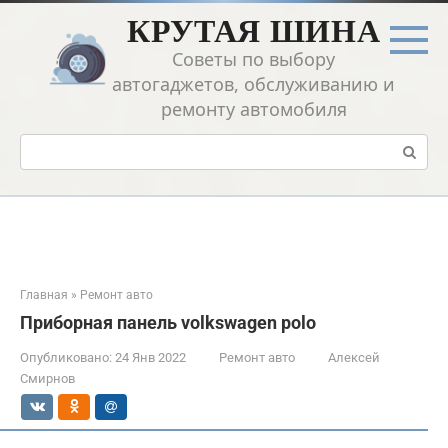
Перейти
КРУТАЯ ШИНА
к
контенту
Советы по выбору
автогаджетов, обслуживанию и
ремонту автомобиля
Поиск:
Главная
»
Ремонт авто
Приборная панель volkswagen polo
Опубликовано:
24 Янв 2022
Ремонт авто
Алексей
Смирнов