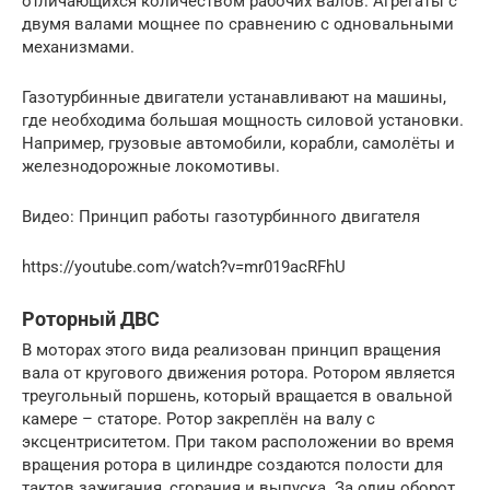
отличающихся количеством рабочих валов. Агрегаты с
двумя валами мощнее по сравнению с одновальными
механизмами.
Газотурбинные двигатели устанавливают на машины,
где необходима большая мощность силовой установки.
Например, грузовые автомобили, корабли, самолёты и
железнодорожные локомотивы.
Видео: Принцип работы газотурбинного двигателя
https://youtube.com/watch?v=mr019acRFhU
Роторный ДВС
В моторах этого вида реализован принцип вращения
вала от кругового движения ротора. Ротором является
треугольный поршень, который вращается в овальной
камере – статоре. Ротор закреплён на валу с
эксцентриситетом. При таком расположении во время
вращения ротора в цилиндре создаются полости для
тактов зажигания, сгорания и выпуска. За один оборот