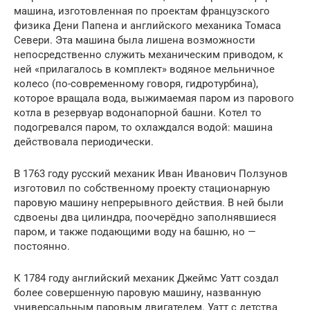
машина, изготовленная по проектам французского
физика Дени Папена и английского механика Томаса
Севери. Эта машина была лишена возможности
непосредственно служить механическим приводом, к
ней «прилагалось в комплект» водяное мельничное
колесо (по-современному говоря, гидротурбина),
которое вращала вода, выжимаемая паром из парового
котла в резервуар водонапорной башни. Котел то
подогревался паром, то охлаждался водой: машина
действовала периодически.
В 1763 году русский механик Иван Иванович Ползунов
изготовил по собственному проекту стационарную
паровую машину непрерывного действия. В ней были
сдвоены два цилиндра, поочерёдно заполнявшиеся
паром, и также подающими воду на башню, но —
постоянно.
К 1784 году английский механик Джеймс Уатт создал
более совершенную паровую машину, названную
универсальным паровым двигателем. Уатт с детства