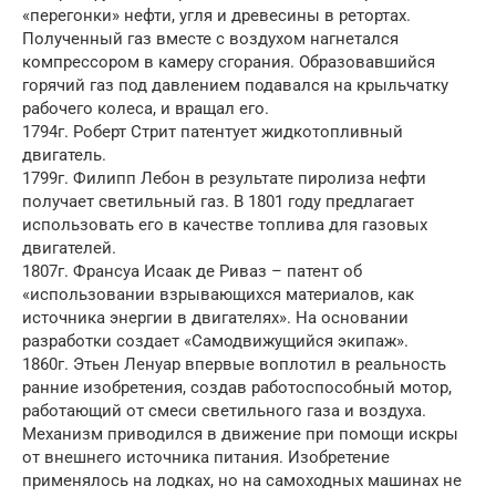
«перегонки» нефти, угля и древесины в ретортах.
Полученный газ вместе с воздухом нагнетался
компрессором в камеру сгорания. Образовавшийся
горячий газ под давлением подавался на крыльчатку
рабочего колеса, и вращал его.
1794г. Роберт Стрит патентует жидкотопливный
двигатель.
1799г. Филипп Лебон в результате пиролиза нефти
получает светильный газ. В 1801 году предлагает
использовать его в качестве топлива для газовых
двигателей.
1807г. Франсуа Исаак де Риваз – патент об
«использовании взрывающихся материалов, как
источника энергии в двигателях». На основании
разработки создает «Самодвижущийся экипаж».
1860г. Этьен Ленуар впервые воплотил в реальность
ранние изобретения, создав работоспособный мотор,
работающий от смеси светильного газа и воздуха.
Механизм приводился в движение при помощи искры
от внешнего источника питания. Изобретение
применялось на лодках, но на самоходных машинах не