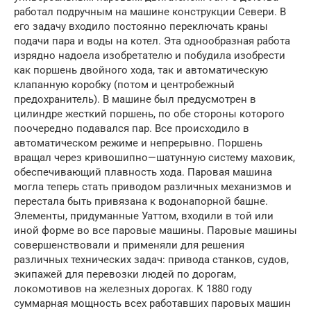
работал подручным на машине конструкции Севери. В
его задачу входило постоянно переключать краны
подачи пара и воды на котел. Эта однообразная работа
изрядно надоела изобретателю и побудила изобрести
как поршень двойного хода, так и автоматическую
клапанную коробку (потом и центробежный
предохранитель). В машине был предусмотрен в
цилиндре жесткий поршень, по обе стороны которого
поочередно подавался пар. Все происходило в
автоматическом режиме и непрерывно. Поршень
вращал через кривошипно—шатунную систему маховик,
обеспечивающий плавность хода. Паровая машина
могла теперь стать приводом различных механизмов и
перестала быть привязана к водонапорной башне.
Элементы, придуманные Уаттом, входили в той или
иной форме во все паровые машины. Паровые машины
совершенствовали и применяли для решения
различных технических задач: привода станков, судов,
экипажей для перевозки людей по дорогам,
локомотивов на железных дорогах. К 1880 году
суммарная мощность всех работавших паровых машин