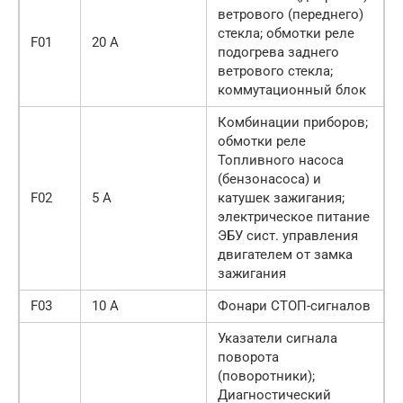
ветрового (переднего)
стекла; обмотки реле
F01
20 А
подогрева заднего
ветрового стекла;
коммутационный блок
Комбинации приборов;
обмотки реле
Топливного насоса
(бензонасоса) и
F02
5 А
катушек зажигания;
электрическое питание
ЭБУ сист. управления
двигателем от замка
зажигания
F03
10 А
Фонари СТОП-сигналов
Указатели сигнала
поворота
(поворотники);
Диагностический