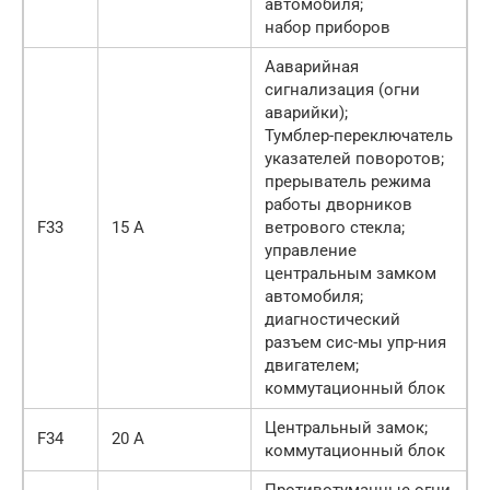
автомобиля;
набор приборов
Ааварийная
сигнализация (огни
аварийки);
Тумблер-переключатель
указателей поворотов;
прерыватель режима
работы дворников
F33
15 А
ветрового стекла;
управление
центральным замком
автомобиля;
диагностический
разъем сис-мы упр-ния
двигателем;
коммутационный блок
Центральный замок;
F34
20 А
коммутационный блок
Противотуманные огни