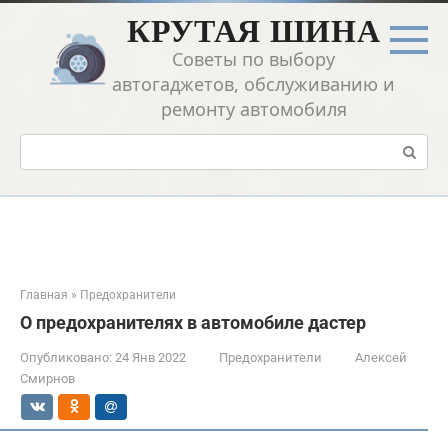
Перейти
КРУТАЯ ШИНА
к
контенту
Советы по выбору
автогаджетов, обслуживанию и
ремонту автомобиля
Поиск:
Главная
»
Предохранители
О предохранителях в автомобиле дастер
Опубликовано:
24 Янв 2022
Предохранители
Алексей
Смирнов