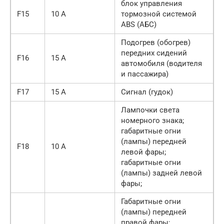
блок управления
F15
10 А
тормозной системой
ABS (АБС)
Подогрев (обогрев)
передних сидений
F16
15 А
автомобиля (водителя
и пассажира)
F17
15 А
Сигнал (гудок)
Лампочки света
номерного знака;
габаритные огни
(лампы) передней
F18
10 А
левой фары;
габаритные огни
(лампы) задней левой
фары;
Габаритные огни
(лампы) передней
правой фары;