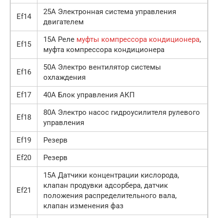
25A Электронная система управления
Ef14
двигателем
15A Реле
муфты компрессора кондиционера
,
Ef15
муфта компрессора кондиционера
50A Электро вентилятор системы
Ef16
охлаждения
Ef17
40A Блок управления АКП
80A Электро насос гидроусилителя рулевого
Ef18
управления
Ef19
Резерв
Ef20
Резерв
15A Датчики концентрации кислорода,
клапан продувки адсорбера, датчик
Ef21
положения распределительного вала,
клапан изменения фаз