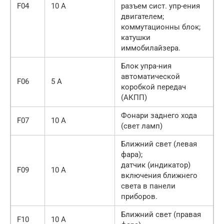
F04
10 А
разъем сист. упр-ения
двигателем;
коммутационны блок;
катушки
иммобилайзера.
Блок упра-ния
автоматической
F06
5 А
коробкой передач
(АКПП)
Фонари заднего хода
F07
10 А
(свет ламп)
Ближний свет (левая
фара);
датчик (индикатор)
F09
10 А
включения ближнего
света в панели
приборов.
Ближний свет (правая
F10
10 А