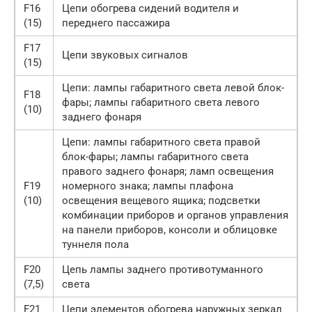
F16
Цепи обогрева сидений водителя и
(15)
переднего пассажира
F17
Цепи звуковых сигналов
(15)
Цепи: лампы габаритного света левой блок-
F18
фары; лампы габаритного света левого
(10)
заднего фонаря
Цепи: лампы габаритного света правой
блок-фары; лампы габаритного света
правого заднего фонаря; ламп освещения
F19
номерного знака; лампы плафона
(10)
освещения вещевого ящика; подсветки
комбинации приборов и органов управления
на панели приборов, консоли и облицовке
туннеля пола
F20
Цепь лампы заднего противотуманного
(7,5)
света
F21
Цепи элементов обогрева наружных зеркал