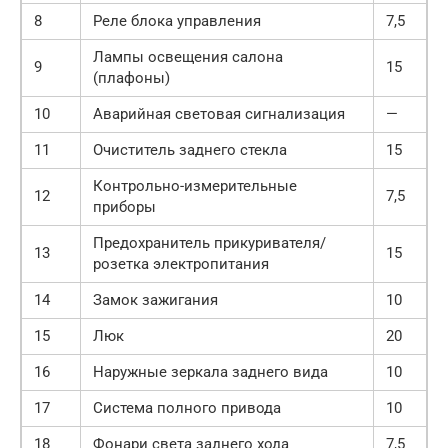
8
Реле блока управления
7,5
Лампы освещения салона
9
15
(плафоны)
10
Аварийная световая сигнализация
—
11
Очиститель заднего стекла
15
Контрольно-измерительные
12
7,5
приборы
Предохранитель прикуривателя/
13
15
розетка электропитания
14
Замок зажигания
10
15
Люк
20
16
Наружные зеркала заднего вида
10
17
Система полного привода
10
18
Фонари света заднего хода
7,5