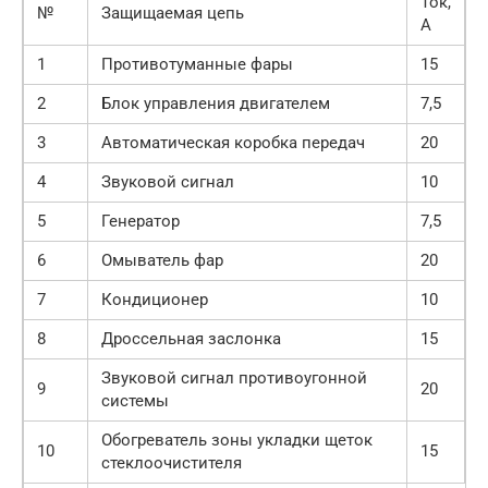
Ток,
№
Защищаемая цепь
А
1
Противотуманные фары
15
2
Блок управления двигателем
7,5
3
Автоматическая коробка передач
20
4
Звуковой сигнал
10
5
Генератор
7,5
6
Омыватель фар
20
7
Кондиционер
10
8
Дроссельная заслонка
15
Звуковой сигнал противоугонной
9
20
системы
Обогреватель зоны укладки щеток
10
15
стеклоочистителя