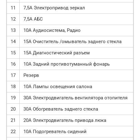
11
7,5A Электропривод зеркал
12
7,5A АБС
13
10A Аудиосистема, Радио
14
15A Очиститель /омыватель заднего стекла
15
15A Диагностический разъем
16
10A Задний противотуманный фонарь
17
Резерв
18
10A Лампы освещения салона
19
30A Электродвигатель вентилятора отопителя
20
30A Обогреватель заднего стекла
21
20A Электродвигатель привода люка
22
10A Подогреватель сидений