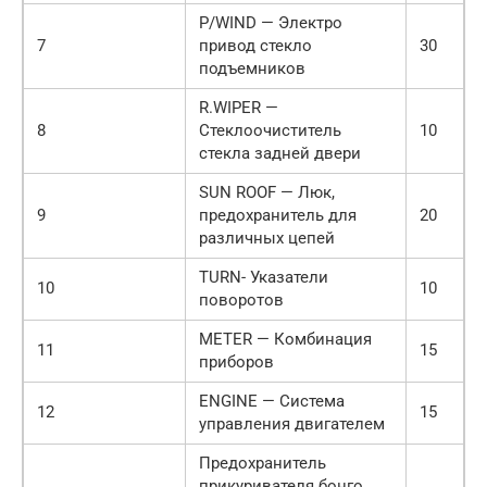
P/WIND — Электро
7
привод стекло
30
подъемников
R.WIPER —
8
Стеклоочиститель
10
стекла задней двери
SUN ROOF — Люк,
9
предохранитель для
20
различных цепей
TURN- Указатели
10
10
поворотов
METER — Комбинация
11
15
приборов
ENGINE — Система
12
15
управления двигателем
Предохранитель
прикуривателя бонго,