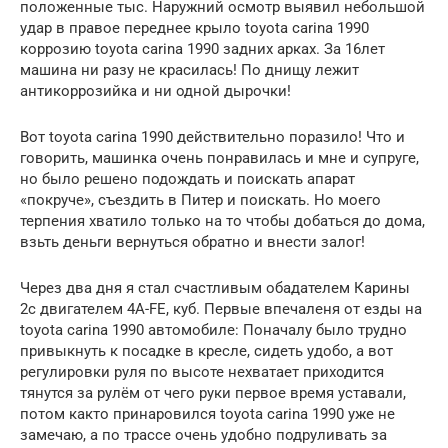
положенные тыс. Наружний осмотр выявил небольшой
удар в правое переднее крыло toyota carina 1990
коррозию toyota carina 1990 задних арках. За 16лет
машина ни разу не красилась! По днищу лежит
антикоррозийка и ни одной дырочки!
Вот toyota carina 1990 действительно поразило! Что и
говорить, машинка очень понравилась и мне и супруге,
но было решено подождать и поискать апарат
«покруче», съездить в Питер и поискать. Но моего
терпения хватило только на то чтобы добаться до дома,
взьть деньги вернуться обратно и внести залог!
Через два дня я стал счастливым обадателем Карины
2с двигателем 4A-FE, куб. Первые впечаленя от езды на
toyota carina 1990 автомобиле: Поначалу было трудно
привыкнуть к посадке в кресле, сидеть удобо, а вот
регулировки руля по высоте нехватает приходится
тянутся за рулём от чего руки первое время уставали,
потом както принаровился toyota carina 1990 уже не
замечаю, а по трассе очень удобно подруливать за