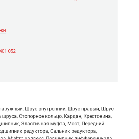
южн
 401 052
 наружный, Шрус внутренний, Шрус правый, Шрус
 шруса, Стопорное кольцо, Кардан, Крестовина,
шипник, Эластичная муфта, Мост, Передний
Подшипник редуктора, Сальник редуктора,
да, Муфта халдекс, Подшипник дифференциала,