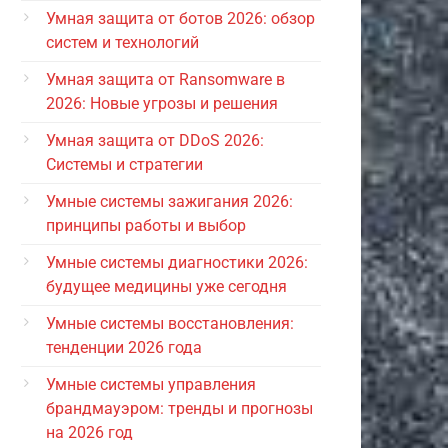
Умная защита от ботов 2026: обзор
систем и технологий
Умная защита от Ransomware в
2026: Новые угрозы и решения
Умная защита от DDoS 2026:
Системы и стратегии
Умные системы зажигания 2026:
принципы работы и выбор
Умные системы диагностики 2026:
будущее медицины уже сегодня
Умные системы восстановления:
тенденции 2026 года
Умные системы управления
брандмауэром: тренды и прогнозы
на 2026 год