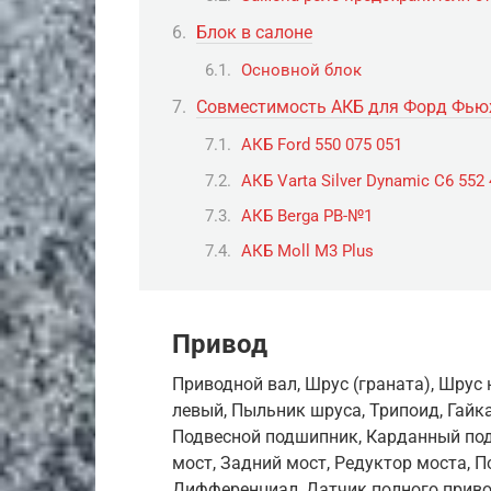
Блок в салоне
Основной блок
Совместимость АКБ для Форд Фь
АКБ Ford 550 075 051
АКБ Varta Silver Dynamic C6 552
АКБ Berga PB-№1
АКБ Moll M3 Plus
Привод
Приводной вал, Шрус (граната), Шрус
левый, Пыльник шруса, Трипоид, Гайка
Подвесной подшипник, Карданный под
мост, Задний мост, Редуктор моста, 
Дифференциал, Датчик полного приво