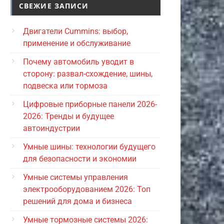
СВЕЖИЕ ЗАПИСИ
Двигатели Cummins: выбор,
применение и обслуживание
Почему автомобиль уводит в
сторону: развал-схождение, шины,
подвеска или тормоза
Цифровые приборные панели 2026-
2026: Тренды и будущее
автоиндустрии
Умные шины: технологии будущего
для безопасности и экономии
Умные системы управления
электрооборудованием 2026: Топ
решений для дома и бизнеса
Умные тормозные системы 2026: