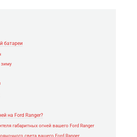
й батареи
н
 зиму
и
й
ей на Ford Ranger?
теля габаритных огней вашего Ford Ranger
ояночного света вашего Ford Ranger