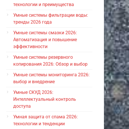
технологии и преимущества
Умные системы фильтрации воды:
тренды 2026 года
Умные системы смазки 2026:
Автоматизация и повышение
эффективности
Умные системы резервного
копирования 2026: Обзор и выбор
Умные системы мониторинга 2026:
выбор и внедрение
Умные СКУД 2026:
Интеллектуальный контроль
доступа
Умная защита от спама 2026:
технологии и тенденции