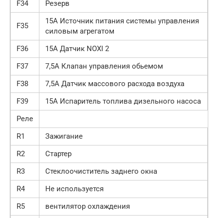
F34
Резерв
15А Источник питания системы управления
F35
силовым агрегатом
F36
15А Датчик NOXI 2
F37
7,5А Клапан управления обьемом
F38
7,5А Датчик массового расхода воздуха
F39
15А Испаритель топлива дизельного насоса
Реле
R1
Зажигание
R2
Стартер
R3
Стеклоочиститель заднего окна
R4
Не используется
R5
вентилятор охлаждения