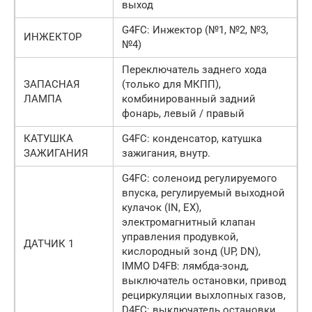
выход
G4FC: Инжектор (№1, №2, №3,
ИНЖЕКТОР
№4)
Переключатель заднего хода
ЗАПАСНАЯ
(только для МКПП),
ЛАМПА
комбинированный задний
фонарь, левый / правый
КАТУШКА
G4FC: конденсатор, катушка
ЗАЖИГАНИЯ
зажигания, внутр.
G4FC: соленоид регулируемого
впуска, регулируемый выходной
кулачок (IN, EX),
электромагнитный клапан
управления продувкой,
ДАТЧИК 1
кислородный зонд (UP, DN),
IMMO D4FB: лямбда-зонд,
выключатель остановки, привод
рециркуляции выхлопных газов,
D4FC: выключатель остановки