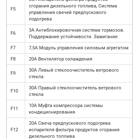
сгорания дизельного топлива, Система
F5
управления свечей предпускового
подогрева
3А Антиблокировочная система тормозов.
F6
Поддержание устойчивости. Зажигание
F7
7,5А Модуль управления силовым агрегатом
F8
20А Вентилятор охлаждения
30А Левый стеклоочиститель ветрового
F9
стекла
30А Правый стеклоочиститель ветрового
F10
стекла
10А Муфта компрессора системы
F11
кондициониро­вания
20А Свеча предпускового подогрева
F12
испарителя фильтра продуктов сгорания
дизельного топлива