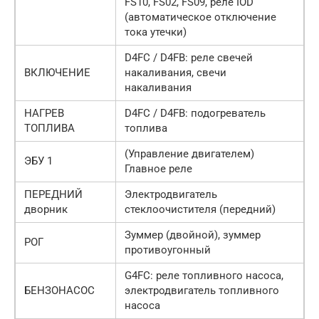
FS10, FS02, FS09, реле IOD
(автоматическое отключение
тока утечки)
D4FC / D4FB: реле свечей
ВКЛЮЧЕНИЕ
накаливания, свечи
накаливания
НАГРЕВ
D4FC / D4FB: подогреватель
ТОПЛИВА
топлива
(Управление двигателем)
ЭБУ 1
Главное реле
ПЕРЕДНИЙ
Электродвигатель
дворник
стеклоочистителя (передний)
Зуммер (двойной), зуммер
РОГ
противоугонный
G4FC: реле топливного насоса,
БЕНЗОНАСОС
электродвигатель топливного
насоса