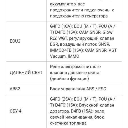
аккумулятор, все
предохранители подключены к
предохранителю генератора
G4FC (10A): ECU (M / T), PCU (A /
T) D4FC (15A): CAM SNSR, Glow
RLY, WGT, регулирующий клапан
ECU2
EGR, воздушный поток SNSR,
IMMOD4FB (15A): CAM SNSR, VGT
Vacuum, IMMO
Реле электромагнитного
ДАЛЬНИЙ СВЕТ
клапана дальнего света
(двойная функция)
ABS2
Блок управления ABS / ESC
G4FC (25A): ECU (M / T), PCU (A /
T) D4FC (15A): Впускной клапан
ЭБУ 4
дозатора, D4FB (15A): реле
свечей накаливания, блок
счетчика топлива