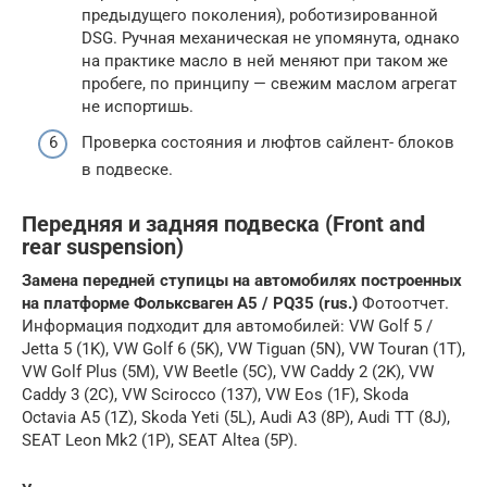
предыдущего поколения), роботизированной
DSG. Ручная механическая не упомянута, однако
на практике масло в ней меняют при таком же
пробеге, по принципу — свежим маслом агрегат
не испортишь.
Проверка состояния и люфтов сайлент- блоков
в подвеске.
Передняя и задняя подвеска (Front and
rear suspension)
Замена передней ступицы на автомобилях построенных
на платформе Фольксваген A5 / PQ35 (rus.)
Фотоотчет.
Информация подходит для автомобилей: VW Golf 5 /
Jetta 5 (1K), VW Golf 6 (5K), VW Tiguan (5N), VW Touran (1T),
VW Golf Plus (5M), VW Beetle (5C), VW Caddy 2 (2K), VW
Caddy 3 (2C), VW Scirocco (137), VW Eos (1F), Skoda
Octavia A5 (1Z), Skoda Yeti (5L), Audi A3 (8P), Audi TT (8J),
SEAT Leon Mk2 (1P), SEAT Altea (5P).