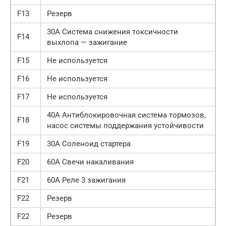
F13
Резерв
30А Система снижения токсичности
F14
выхлопа — зажигание
F15
Не используется
F16
Не используется
F17
Не используется
40А Антиблокировочная система тормозов,
F18
насос системы поддержания устойчивости
F19
30А Соленоид стартера
F20
60А Свечи накаливания
F21
60А Реле 3 зажигания
F22
Резерв
F22
Резерв