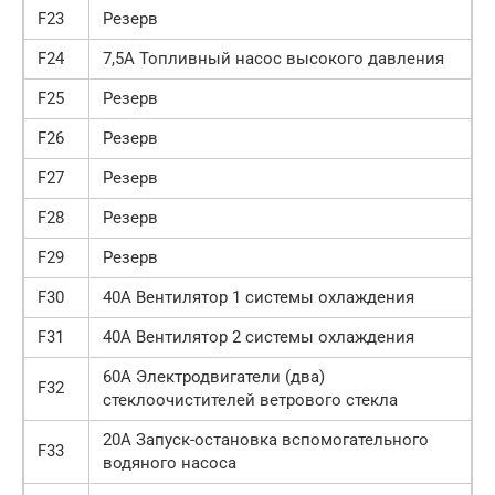
F23
Резерв
F24
7,5А Топливный насос высокого давления
F25
Резерв
F26
Резерв
F27
Резерв
F28
Резерв
F29
Резерв
F30
40А Вентилятор 1 системы охлаждения
F31
40А Вентилятор 2 системы охлаждения
60А Электродвигатели (два)
F32
стеклоочистителей ветрового стекла
20А Запуск-остановка вспомогательного
F33
водяного насоса