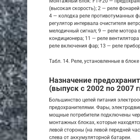
Монтажный блок: F1-F20 — предохран
(высокая скорость); 2 — реле фонарей
4 — колодка реле противотуманных фар
регулятор интервала очистителя ветро
мелодичный сигнал; 9 — реле мотора 
кондиционера; 11 — реле вентилятора
реле включения фар; 13 — реле прибо
Табл. 14. Реле, установленные в блок
Назначение предохраните
(выпуск с 2002 по 2007 гг
Большинство цепей питания электро
предохранителями. Фары, электродвиг
мощные потребители подключены чере
монтажных блоках, которые находятся
левой стороны (на левой передней ча
слева от аккумуляторной батареи.