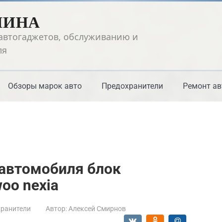
ШИНА
автогаджетов, обслуживанию и
ля
Обзоры марок авто
Предохранители
Ремонт ав
 автомобиля блок
oo nexia
ранители
Автор:
Алексей Смирнов