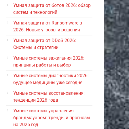
Умная защита от ботов 2026: обзор
систем и технологий
Умная защита от Ransomware в
2026: Новые угрозы и решения
Умная защита от DDoS 2026:
Системы и стратегии
Умные системы зажигания 2026:
принципы работы и выбор
Умные системы диагностики 2026:
будущее медицины уже сегодня
Умные системы восстановления:
тенденции 2026 года
Умные системы управления
брандмауэром: тренды и прогнозы
на 2026 год