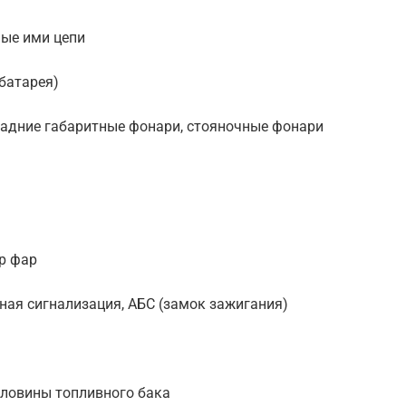
мые ими цепи
батарея)
задние габаритные фонари, стояночные фонари
ор фар
ная сигнализация, АБС (замок зажигания)
рловины топливного бака