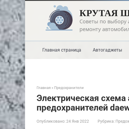
Перейти
КРУТАЯ 
к
контенту
Советы по выбору 
ремонту автомоби
Главная страница
Автогаджеты
Главная
»
Предохранители
Электрическая схема
предохранителей daew
Опубликовано:
24 Янв 2022
Рубрика:
Предох