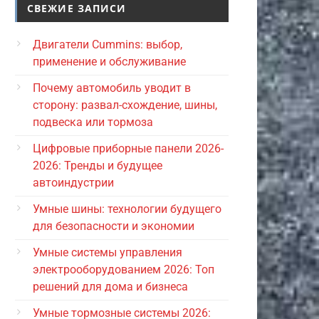
СВЕЖИЕ ЗАПИСИ
Двигатели Cummins: выбор,
применение и обслуживание
Почему автомобиль уводит в
сторону: развал-схождение, шины,
подвеска или тормоза
Цифровые приборные панели 2026-
2026: Тренды и будущее
автоиндустрии
Умные шины: технологии будущего
для безопасности и экономии
Умные системы управления
электрооборудованием 2026: Топ
решений для дома и бизнеса
Умные тормозные системы 2026: