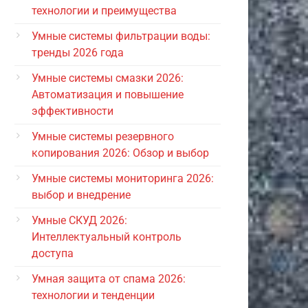
технологии и преимущества
Умные системы фильтрации воды:
тренды 2026 года
Умные системы смазки 2026:
Автоматизация и повышение
эффективности
Умные системы резервного
копирования 2026: Обзор и выбор
Умные системы мониторинга 2026:
выбор и внедрение
Умные СКУД 2026:
Интеллектуальный контроль
доступа
Умная защита от спама 2026:
технологии и тенденции