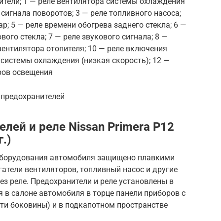
ители; 1 — реле вентилятора системы охлаждения
 сигнала поворотов; 3 — реле топливного насоса;
; 5 — реле времени обогрева заднего стекла; 6 —
вого стекла; 7 — реле звукового сигнала; 8 —
вентилятора отопителя; 10 — реле включения
 системы охлаждения (низкая скорость); 12 —
ров освещения
е предохранителей
лей и реле Nissan Primera P12
.)
оборудования автомобиля защищено плавкими
атели вентиляторов, топливный насос и другие
з реле. Предохранители и реле установлены в
 в салоне автомобиля в торце панели приборов с
сти боковины) и в подкапотном пространстве