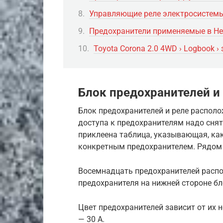
Управляющие реле электросистемы
Предохранители применяемые в Н
Toyota Corona 2.0 4WD › Logbook 
Блок предохранителей и
Блок предохранителей и реле располо
доступа к предохранителям надо сня
приклеена таблица, указывающая, к
конкретным предохранителем. Рядом 
Восемнадцать предохранителей распо
предохранителя на нижней стороне бл
Цвет предохранителей зависит от их н
— 30 А.