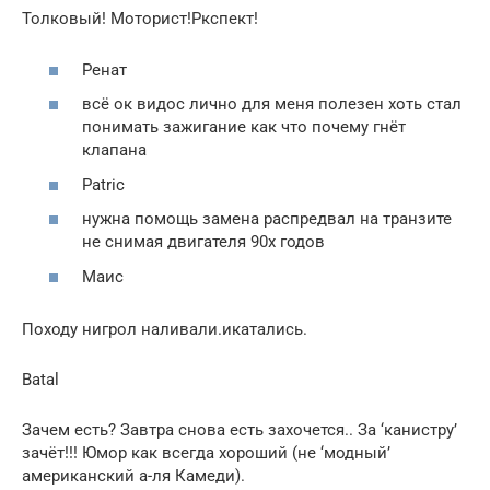
Толковый! Моторист!Ркспект!
Ренат
всё ок видос лично для меня полезен хоть стал
понимать зажигание как что почему гнёт
клапана
Patric
нужна помощь замена распредвал на транзите
не снимая двигателя 90х годов
Маис
Походу нигрол наливали.икатались.
Batal
Зачем есть? Завтра снова есть захочется.. За ‘канистру’
зачёт!!! Юмор как всегда хороший (не ‘модный’
американский а-ля Камеди).