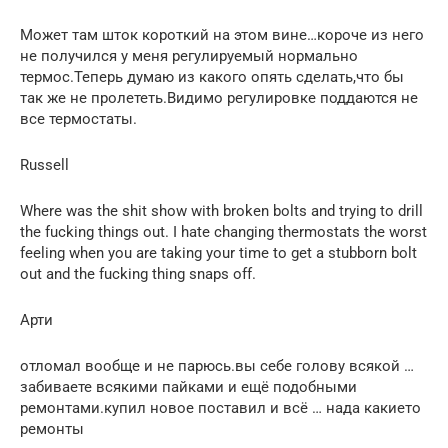
Может там шток короткий на этом вине…короче из него
не получился у меня регулируемый нормально
термос.Теперь думаю из какого опять сделать,что бы
так же не пролететь.Видимо регулировке поддаются не
все термостаты.
Russell
Where was the shit show with broken bolts and trying to drill
the fucking things out. I hate changing thermostats the worst
feeling when you are taking your time to get a stubborn bolt
out and the fucking thing snaps off.
Арти
отломал вообще и не парюсь.вы себе голову всякой …
забиваете всякими пайками и ещё подобными
ремонтами.купил новое поставил и всё … нада какието
ремонты