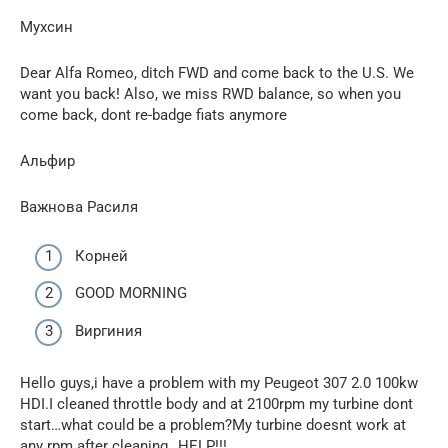
Мухсин
Dear Alfa Romeo, ditch FWD and come back to the U.S. We
want you back! Also, we miss RWD balance, so when you
come back, dont re-badge fiats anymore
Альфир
Важнова Расиля
Корней
GOOD MORNING
Виргиния
Hello guys,i have a problem with my Peugeot 307 2.0 100kw
HDI.I cleaned throttle body and at 2100rpm my turbine dont
start…what could be a problem?My turbine doesnt work at
any rpm after cleaning…HELP!!!