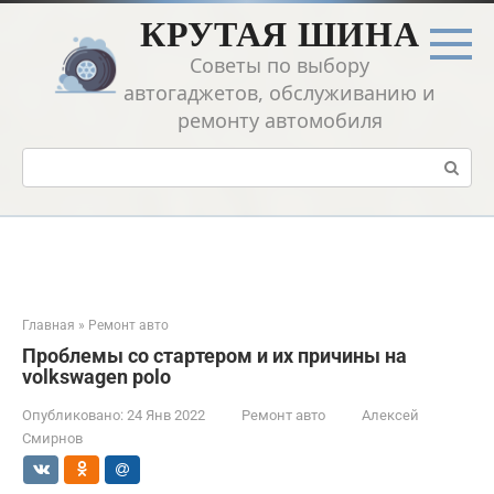
Перейти
КРУТАЯ ШИНА
к
контенту
Советы по выбору
автогаджетов, обслуживанию и
ремонту автомобиля
Поиск:
Главная
»
Ремонт авто
Проблемы со стартером и их причины на
volkswagen polo
Опубликовано:
24 Янв 2022
Ремонт авто
Алексей
Смирнов