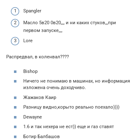
Spangler
Масло 5в20 0в20,,,, и ни каких стуков,,,при
первом запуске,,,,
Lore
Распредвал, в коленвал????
Bishop
Ничего не понимаю в машинах, но информация
изложена очень доходчиво.
Жажаков Каир
Разницу видно,корыто реально поехало))))
Dewayne
1.6 и так нехера не ест)) еще и газ ставят
Ботир Балбашов