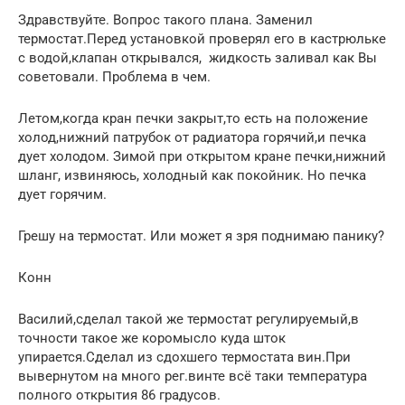
Здравствуйте. Вопрос такого плана. Заменил
термостат.Перед установкой проверял его в кастрюльке
с водой,клапан открывался, жидкость заливал как Вы
советовали. Проблема в чем.
Летом,когда кран печки закрыт,то есть на положение
холод,нижний патрубок от радиатора горячий,и печка
дует холодом. Зимой при открытом кране печки,нижний
шланг, извиняюсь, холодный как покойник. Но печка
дует горячим.
Грешу на термостат. Или может я зря поднимаю панику?
Конн
Василий,сделал такой же термостат регулируемый,в
точности такое же коромысло куда шток
упирается.Сделал из сдохшего термостата вин.При
вывернутом на много рег.винте всё таки температура
полного открытия 86 градусов.