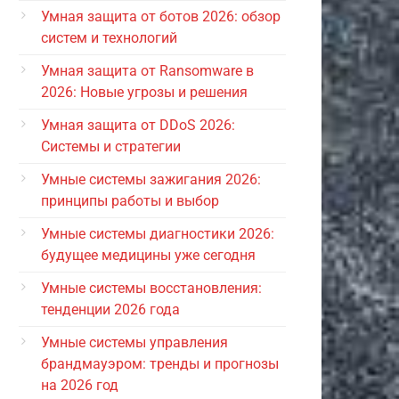
Умная защита от ботов 2026: обзор
систем и технологий
Умная защита от Ransomware в
2026: Новые угрозы и решения
Умная защита от DDoS 2026:
Системы и стратегии
Умные системы зажигания 2026:
принципы работы и выбор
Умные системы диагностики 2026:
будущее медицины уже сегодня
Умные системы восстановления:
тенденции 2026 года
Умные системы управления
брандмауэром: тренды и прогнозы
на 2026 год