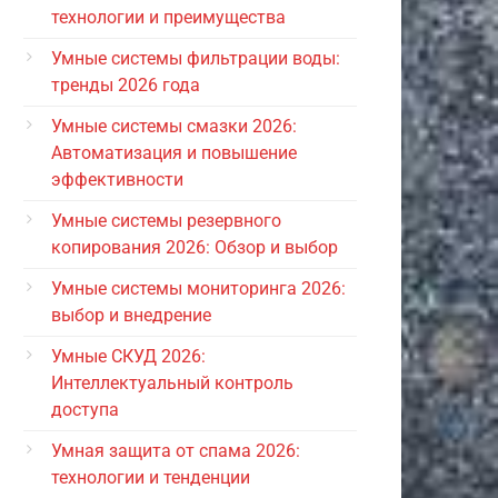
технологии и преимущества
Умные системы фильтрации воды:
тренды 2026 года
Умные системы смазки 2026:
Автоматизация и повышение
эффективности
Умные системы резервного
копирования 2026: Обзор и выбор
Умные системы мониторинга 2026:
выбор и внедрение
Умные СКУД 2026:
Интеллектуальный контроль
доступа
Умная защита от спама 2026:
технологии и тенденции