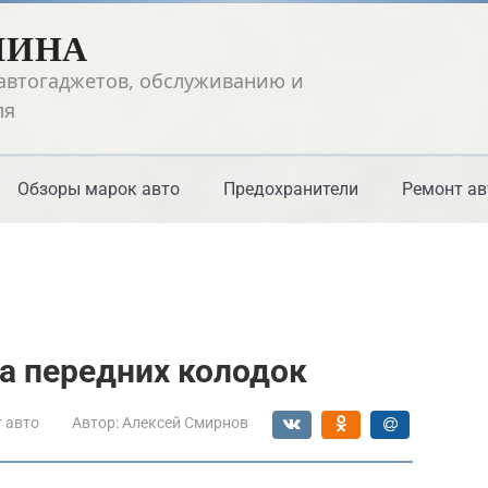
ШИНА
автогаджетов, обслуживанию и
ля
Обзоры марок авто
Предохранители
Ремонт ав
на передних колодок
 авто
Автор:
Алексей Смирнов