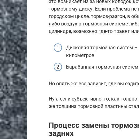
это возникает из за новых колодок к
тормозному диску. Если проблема не 
городском цикле, тормоз-разгон, в о
либо воздух в тормозной системе ли
цилиндре, возможно где-то травят ил
Дисковая тормозная систем –
километров
Барабанная тормозная систем
Но опять же все зависит, где вы ездит
Ну а если субъективно, то, как только
же толщина тормозной пластины стала
Процесс замены тормозн
задних