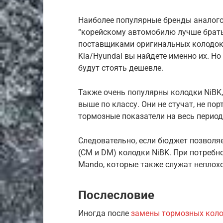
Наиболее популярные бренды аналого
“корейскому автомобилю лучше брать
поставщиками оригинальных колодок 
Kia/Hyundai вы найдете именно их. Н
будут стоять дешевле.
Также очень популярны колодки NiBK
выше по классу. Они не стучат, не по
тормозные показатели на весь период
Следовательно, если бюджет позволяет
(CM и DM) колодки NiBK. При потребн
Mando, которые также служат неплохо
Послесловие
Иногда после
замены тормозных кол