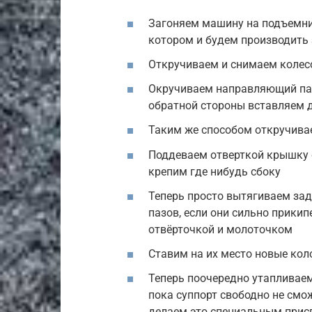
Загоняем машину на подъемни
котором и будем производить
Откручиваем и снимаем колес
Окручиваем направляющий пал
обратной стороны вставляем 
Таким же способом откручива
Поддеваем отверткой крышку с
крепим где нибудь сбоку
Теперь просто вытягиваем зад
пазов, если они сильно прики
отвёрточкой и молоточком
Ставим на их место новые кол
Теперь поочередно утапливаем
пока суппорт свободно не смож
делаем это специальным прис