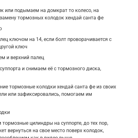
к или подымаем на домкрат то колесо, на
 замену тормозных колодок хендай санта фе
о
ец ключом на 14, если болт проворачивается с
другой ключ
ем и верхний палец
уппорта и снимаем её с тормозного диска,
ние тормозные колодки хендай санта фе из своих
пели или зафиксировались, помогаем им
одки
 тормозные цилиндры на суппорте, до тех пор,
ет вернуться на свое место поверх колодок,
пособлением как в видео выше,