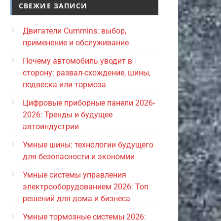
СВЕЖИЕ ЗАПИСИ
Двигатели Cummins: выбор,
применение и обслуживание
Почему автомобиль уводит в
сторону: развал-схождение, шины,
подвеска или тормоза
Цифровые приборные панели 2026-
2026: Тренды и будущее
автоиндустрии
Умные шины: технологии будущего
для безопасности и экономии
Умные системы управления
электрооборудованием 2026: Топ
решений для дома и бизнеса
Умные тормозные системы 2026: