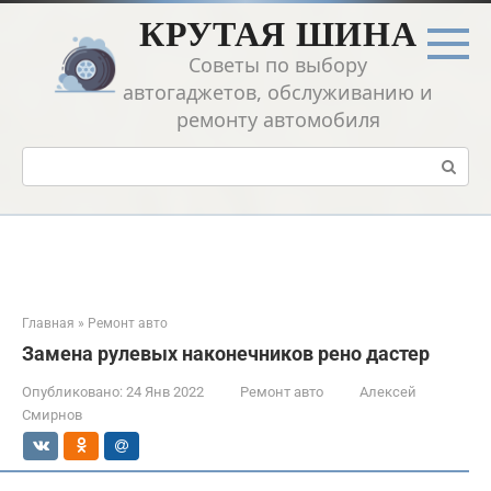
Перейти
КРУТАЯ ШИНА
к
контенту
Советы по выбору
автогаджетов, обслуживанию и
ремонту автомобиля
Поиск:
Главная
»
Ремонт авто
Замена рулевых наконечников рено дастер
Опубликовано:
24 Янв 2022
Ремонт авто
Алексей
Смирнов