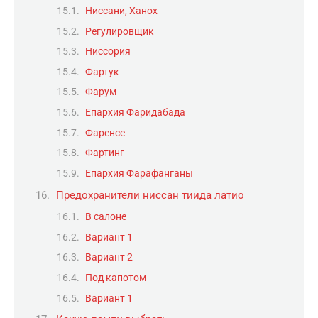
Ниссани, Ханох
Регулировщик
Ниссория
Фартук
Фарум
Епархия Фаридабада
Фаренсе
Фартинг
Епархия Фарафанганы
Предохранители ниссан тиида латио
В салоне
Вариант 1
Вариант 2
Под капотом
Вариант 1