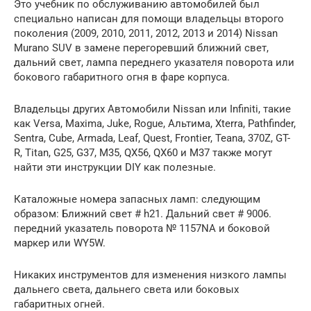
Это учебник по обслуживанию автомобилей был
специально написан для помощи владельцы второго
поколения (2009, 2010, 2011, 2012, 2013 и 2014) Nissan
Murano SUV в замене перегоревший ближний свет,
дальний свет, лампа переднего указателя поворота или
бокового габаритного огня в фаре корпуса.
Владельцы других Автомобили Nissan или Infiniti, такие
как Versa, Maxima, Juke, Rogue, Альтима, Xterra, Pathfinder,
Sentra, Cube, Armada, Leaf, Quest, Frontier, Teana, 370Z, GT-
R, Titan, G25, G37, M35, QX56, QX60 и M37 также могут
найти эти инструкции DIY как полезные.
Каталожные номера запасных ламп: следующим
образом: Ближний свет # h21. Дальний свет # 9006.
передний указатель поворота № 1157NA и боковой
маркер или WY5W.
Никаких инструментов для изменения низкого лампы
дальнего света, дальнего света или боковых
габаритных огней.