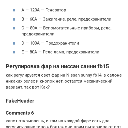
A — 120A — Генератор
B — 60A — Зажигание, реле, предохранители
C — 80A — Вспомогательные приборы, реле,
предохранители
D — 100A — Предохранители
E — 80A — Реле ламп, предохранители
Регулировка фар на ниссан санни fb15
как регулируется свет фар на Nissan sunny fb14, в салоне
никаких релех и кнопок нет, остается механический
вариант, так вот Как?
FakeHeader
Comments 6
капот открываешь, и там на каждой фаре есть два
регулирующих типо » болта» они прям вытарчивают вот