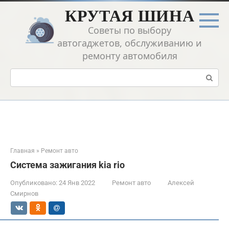
Перейти
КРУТАЯ ШИНА
к
контенту
Советы по выбору
автогаджетов, обслуживанию и
ремонту автомобиля
Поиск:
Главная
»
Ремонт авто
Система зажигания kia rio
Опубликовано:
24 Янв 2022
Ремонт авто
Алексей
Смирнов