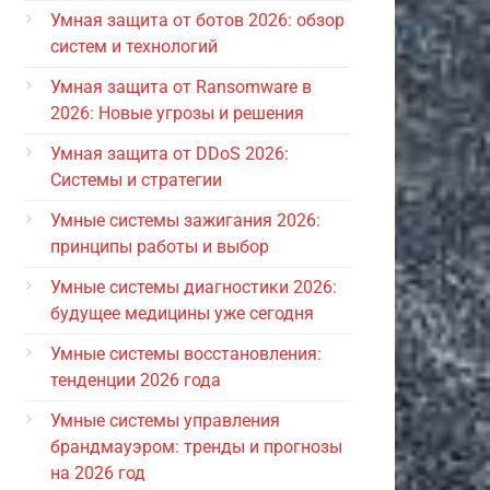
Умная защита от ботов 2026: обзор
систем и технологий
Умная защита от Ransomware в
2026: Новые угрозы и решения
Умная защита от DDoS 2026:
Системы и стратегии
Умные системы зажигания 2026:
принципы работы и выбор
Умные системы диагностики 2026:
будущее медицины уже сегодня
Умные системы восстановления:
тенденции 2026 года
Умные системы управления
брандмауэром: тренды и прогнозы
на 2026 год