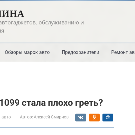
ШИНА
автогаджетов, обслуживанию и
ля
Обзоры марок авто
Предохранители
Ремонт ав
1099 стала плохо греть?
 авто
Автор:
Алексей Смирнов