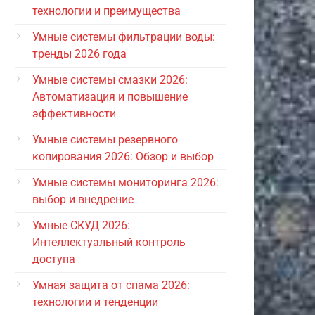
технологии и преимущества
Умные системы фильтрации воды:
тренды 2026 года
Умные системы смазки 2026:
Автоматизация и повышение
эффективности
Умные системы резервного
копирования 2026: Обзор и выбор
Умные системы мониторинга 2026:
выбор и внедрение
Умные СКУД 2026:
Интеллектуальный контроль
доступа
Умная защита от спама 2026:
технологии и тенденции