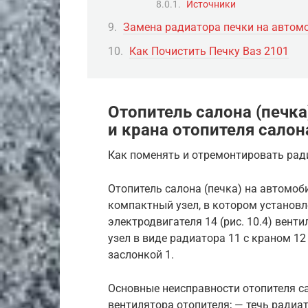
Источники
Замена радиатора печки на автомо
Как Почистить Печку Ваз 2101
Отопитель салона (печка
и крана отопителя салон
Как поменять и отремонтировать ради
Отопитель салона (печка) на автомоб
компактный узел, в котором установл
электродвигателя 14 (рис. 10.4) вент
узел в виде радиатора 11 с краном 1
заслонкой 1.
Основные неисправности отопителя са
вентилятора отопителя; — течь радиат