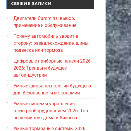
СВЕЖИЕ ЗАПИСИ
Двигатели Cummins: выбор,
применение и обслуживание
Почему автомобиль уводит в
сторону: развал-схождение, шины,
подвеска или тормоза
Цифровые приборные панели 2026-
2026: Тренды и будущее
автоиндустрии
Умные шины: технологии будущего
для безопасности и экономии
Умные системы управления
электрооборудованием 2026: Топ
решений для дома и бизнеса
Умные тормозные системы 2026: