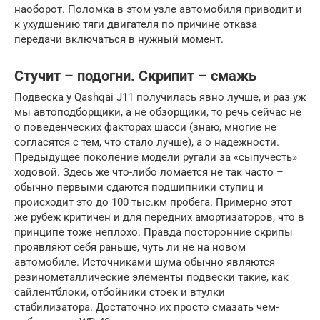
наоборот. Поломка в этом узле автомобиля приводит и
к ухудшению тяги двигателя по причине отказа
передачи включаться в нужный момент.
Стучит – подогни. Скрипит – смажь
Подвеска у Qashqai J11 получилась явно лучше, и раз уж
мы автоподборщики, а не обзорщики, то речь сейчас не
о поведенческих факторах шасси (знаю, многие не
согласятся с тем, что стало лучше), а о надежности.
Предыдущее поколение модели ругали за «сыпучесть»
ходовой. Здесь же что-либо ломается не так часто –
обычно первыми сдаются подшипники ступиц и
происходит это до 100 тыс.км пробега. Примерно этот
же рубеж критичен и для передних амортизаторов, что в
принципе тоже неплохо. Правда посторонние скрипы
проявляют себя раньше, чуть ли не на новом
автомобиле. Источниками шума обычно являются
резинометаллические элементы подвески такие, как
сайлентблоки, отбойники стоек и втулки
стабилизатора. Достаточно их просто смазать чем-