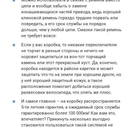
Можно использовать в связке с ремнем вместо
цепи и вообще забыть о замене
изнашивающихся частей привода, ведь хороший
клиновой ремень гораздо труднее порвать или
повредить, а его срок службы на порядок
дольше, чем у любой цепи. Смазки такой ремень
не требует вовсе.
Если у вас коробка, то никакие переключатели
не торчат в разные стороны и нечего не
норовит зацепиться за вон-тот торчащий
камень или этот прекрасный куст. Да, конечно,
коробка находится в районе каретки и может
зацепить что-то на земле при хорошем дропе, но
у неё хороший защитный кожух, а такое
расположение помогает добиться хорошей
развесовки велосипеда, что опять же плюс.
И самое главное – на коробку распространяется
5-ти летняя гарантия, а ожидаемый срок службы
гарантированно более 100 000км! Как вам это,
впечатляет? Прикинуть насколько выгодно
становится пользоваться такой системой не