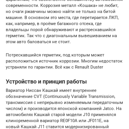
современности. Коррозия металл «Кошака» не любит,
но очаги ржавчины можно найти не только на битой
машине. В основном это места, где перетирается ЛКП,
как, например, в проёме багажного отсека, где
владельцы порой обнаруживают и растрескавшийся
герметик. Так что с диагональным вывешиванием на
этом авто баловаться не стоит.
Потрескавшийся герметик, под которым может
расположиться источник коррозии. Многим недостаток
устраняли по гарантии. Всё как с Renault Duster
Устройство и принцип работы
Вариатор Ниссан Кашкай имеет внутреннее
обозначение CVT (Continuously Variable Transmission,
трансмиссия с непрерывно изменяемым передаточным
числом) и производится японской компанией Jatco. На
автомобилях Кашкай старой модели J10 применялся
клиноременной вариатор RE0F10A или JF011E, на
новый Кашкай J11 ставится модернизированный