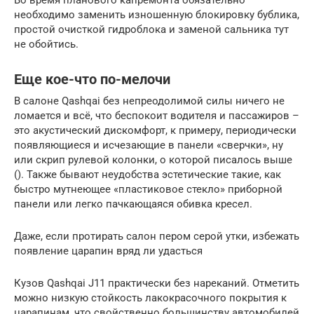
необходимо заменить изношенную блокировку бублика,
простой очисткой гидроблока и заменой сальника тут
не обойтись.
Еще кое-что по-мелочи
В салоне Qashqai без непреодолимой силы ничего не
ломается и всё, что беспокоит водителя и пассажиров –
это акустический дискомфорт, к примеру, периодически
появляющиеся и исчезающие в панели «сверчки», ну
или скрип рулевой колонки, о которой писалось выше
(). Также бывают неудобства эстетические такие, как
быстро мутнеющее «пластиковое стекло» приборной
панели или легко пачкающаяся обивка кресел.
Даже, если протирать салон пером серой утки, избежать
появление царапин вряд ли удасться
Кузов Qashqai J11 практически без нареканий. Отметить
можно низкую стойкость лакокрасочного покрытия к
царапинам, что свойственно большинству автомобилей