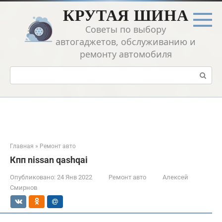
Перейти
КРУТАЯ ШИНА
к
контенту
Советы по выбору
автогаджетов, обслуживанию и
ремонту автомобиля
Поиск:
Главная
»
Ремонт авто
Кпп nissan qashqai
Опубликовано:
24 Янв 2022
Ремонт авто
Алексей
Смирнов