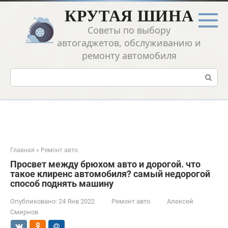
Перейти
КРУТАЯ ШИНА
к
контенту
Советы по выбору
автогаджетов, обслуживанию и
ремонту автомобиля
Поиск:
Главная
»
Ремонт авто
Просвет между брюхом авто и дорогой. что
такое клиренс автомобиля? самый недорогой
способ поднять машину
Опубликовано:
24 Янв 2022
Ремонт авто
Алексей
Смирнов