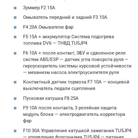
Зуммер F2 15А
Омыватель передний и задний F3 10A
F4 20A Омыватели фар
F5 15А + аккумулятор Система подогрева
топлива DV6 — ТНВД TU5JP4
F6 10А + после контакт, ЭБУ и сдвоенное реле
систем ABS/ESP — датчик угла поворота руля —
гироускоритель системы курсовой устойчивости
— механизм насоса электроусилителя руля
Контактный датчик тормоза F7 10A — концевой
выключатель педали сцепления
Пусковая катушка F8 25А
F9 10А после контакта, 3 релейная защита
модуль блока — электродвигатель корректора
фар
F10 30A Управление катушкой зажигания TU5JP4
— управление форсунками TU5JP4 — питание