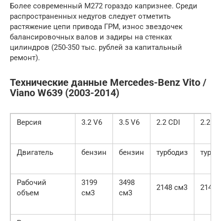
Более современный М272 гораздо капризнее. Среди
распространенных недугов следует отметить
растяжение цепи привода ГРМ, износ звездочек
балансировочных валов и задиры на стенках
цилиндров (250-350 тыс. рублей за капитальный
ремонт).
Технические данные Mercedes-Benz Vito /
Viano W639 (2003-2014)
Версия
3.2 V6
3.5 V6
2.2 CDI
2.2 CD
Двигатель
бензин
бензин
турбодиз
турбо
Рабочий
3199
3498
2148 см3
2148 
объем
см3
см3