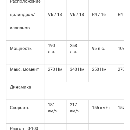
Расположение
цилиндров/
V6 / 18
V6 / 18
R4 / 16
R4 / 1
клапанов
190
258
Мощность
95 л.с.
109 л.
л.с.
л.с.
Макс. момент
270 Нм
340 Нм
250 Нм
270 Н
Динамика
181
217
Скорость
156 км/ч
157 к
км/ч
км/ч
Разгон 0-100