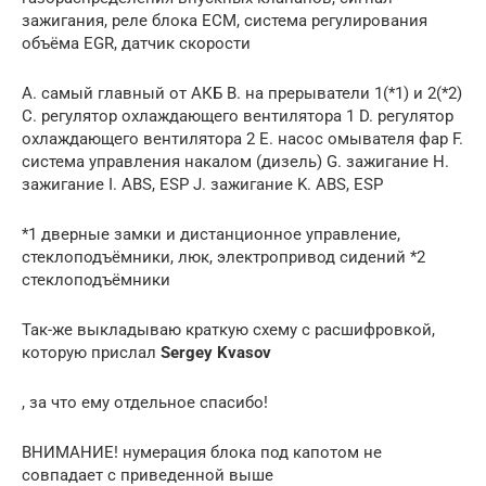
зажигания, реле блока ECM, система регулирования
объёма EGR, датчик скорости
A. самый главный от АКБ B. на прерыватели 1(*1) и 2(*2)
C. регулятор охлаждающего вентилятора 1 D. регулятор
охлаждающего вентилятора 2 E. насос омывателя фар F.
система управления накалом (дизель) G. зажигание H.
зажигание I. ABS, ESP J. зажигание K. ABS, ESP
*1 дверные замки и дистанционное управление,
стеклоподъёмники, люк, электропривод сидений *2
стеклоподъёмники
Так-же выкладываю краткую схему с расшифровкой,
которую прислал
Sergey Kvasov
, за что ему отдельное спасибо!
ВНИМАНИЕ! нумерация блока под капотом не
совпадает с приведенной выше