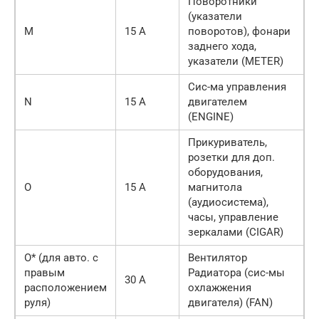
Поворотники
(указатели
M
15 А
поворотов), фонари
заднего хода,
указатели (METER)
Сис-ма управления
N
15 А
двигателем
(ENGINE)
Прикуриватель,
розетки для доп.
оборудования,
O
15 А
магнитола
(аудиосистема),
часы, управление
зеркалами (CIGAR)
O* (для авто. с
Вентилятор
правым
Радиатора (сис-мы
30 А
расположением
охлажжения
руля)
двигателя) (FAN)