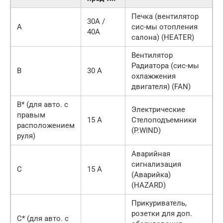
Печка (вентилятор
30А /
A
сис-мы отопления
40А
салона) (HEATER)
Вентилятор
Радиатора (сис-мы
B
30 А
охлажжения
двигателя) (FAN)
B* (для авто. с
Электрические
правым
15 А
Стелоподъемники
расположением
(P.WIND)
руля)
Аварийная
сигнализация
C
15 А
(Аварийка)
(HAZARD)
Прикуриватель,
розетки для доп.
C* (для авто. с