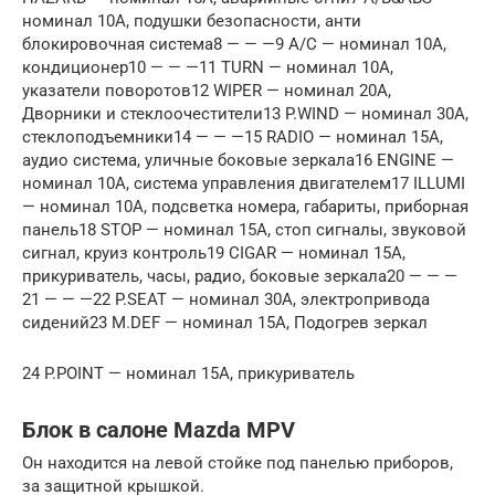
номинал 10A, подушки безопасности, анти
блокировочная система8 — — —9 A/C — номинал 10A,
кондиционер10 — — —11 TURN — номинал 10A,
указатели поворотов12 WIPER — номинал 20A,
Дворники и стеклоочестители13 P.WIND — номинал 30A,
стеклоподъемники14 — — —15 RADIO — номинал 15A,
аудио система, уличные боковые зеркала16 ENGINE —
номинал 10A, система управления двигателем17 ILLUMI
— номинал 10A, подсветка номера, габариты, приборная
панель18 STOP — номинал 15A, стоп сигналы, звуковой
сигнал, круиз контроль19 CIGAR — номинал 15A,
прикуриватель, часы, радио, боковые зеркала20 — — —
21 — — —22 P.SEAT — номинал 30A, электропривода
сидений23 M.DEF — номинал 15A, Подогрев зеркал
24 P.POINT — номинал 15A, прикуриватель
Блок в салоне Mazda MPV
Он находится на левой стойке под панелью приборов,
за защитной крышкой.