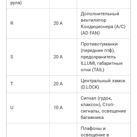
руля)
Дополнительный
вентилятор
R
20 А
Кондиционера (A/C)
(AD FAN)
Противотуманки
(передние птф),
S
20 А
предохранитель
ILLUMI, габаритные
огни (TAIL)
Центральный замок
T
20 А
(D.LOCK)
Сигнал (гудок,
клаксон), Стоп-
U
10 А
сигналы, освещение
багажника
Плафоны и
освещение в