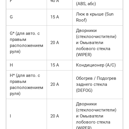
F
40 А
(ABS, абс)
Люк в крыше (Sun
G
15 А
Roof)
Дворники
G* (для авто. с
(стеклоочистители)
правым
20 А
и Омыватели
расположением
лобового стекла
руля)
(WIPER)
H
15 А
Кондиционер (A/C)
H* (для авто. с
Обогрев / Подогрев
правым
20 A
заднего стекла
расположением
(DEFOG)
руля)
Дворники
(стеклоочистители)
I
20 A
и Омыватели
лобового стекла
(WIPER)