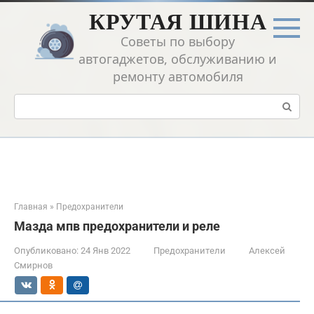
Перейти
КРУТАЯ ШИНА
к
контенту
Советы по выбору
автогаджетов, обслуживанию и
ремонту автомобиля
Поиск:
Главная
»
Предохранители
Мазда мпв предохранители и реле
Опубликовано:
24 Янв 2022
Предохранители
Алексей
Смирнов