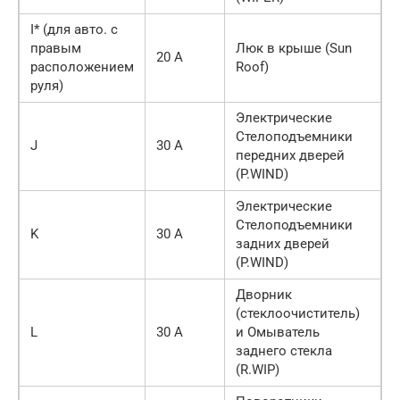
I* (для авто. с
правым
Люк в крыше (Sun
20 A
расположением
Roof)
руля)
Электрические
Стелоподъемники
J
30 А
передних дверей
(P.WIND)
Электрические
Стелоподъемники
K
30 А
задних дверей
(P.WIND)
Дворник
(стеклоочиститель)
L
30 А
и Омыватель
заднего стекла
(R.WIP)