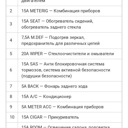
двигателем
2
15А METERIG — Комбинация приборов
15А SEAT — Обогреватель сидений,
3
обогреватель заднего стекла
7,5А M.DEF — Подогрев зеркал,
4
предохранитель для различных цепей
5
20А WIPER — Стеклоочистители и омыватели
15А SAS — Анти блокировочная система
6
тормозов, система активной безопасности
(подушки безопасности)
7
5А BACK — Фонарь заднего хода
8
15А A/C — Кондиционер
9
5А METER ACC — Комбинация приборов
10
15А CIGAR — Прикуриватель
15А ROOM — Освещение салона, подсветка