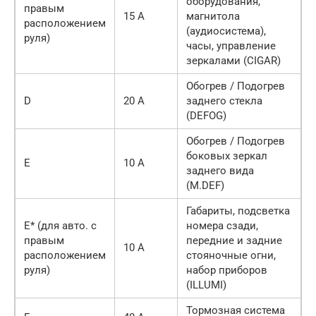
оборудования,
правым
15 А
магнитола
расположением
(аудиосистема),
руля)
часы, управление
зеркалами (CIGAR)
Обогрев / Подогрев
D
20 А
заднего стекла
(DEFOG)
Обогрев / Подогрев
боковых зеркал
E
10 А
заднего вида
(M.DEF)
Габариты, подсветка
E* (для авто. с
номера сзади,
правым
передние и задние
10 А
расположением
стояночные огни,
руля)
набор приборов
(ILLUMI)
Тормозная система