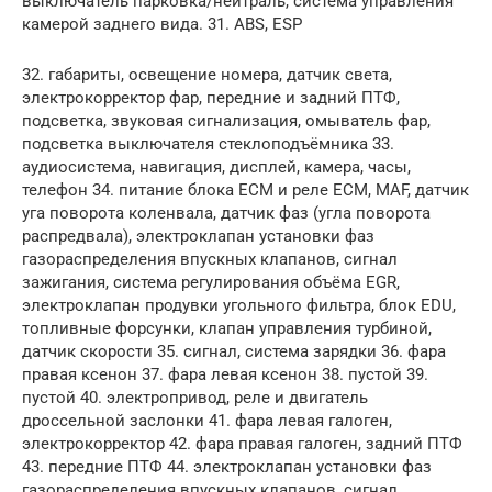
выключатель парковка/нейтраль, система управления
камерой заднего вида. 31. ABS, ESP
32. габариты, освещение номера, датчик света,
электрокорректор фар, передние и задний ПТФ,
подсветка, звуковая сигнализация, омыватель фар,
подсветка выключателя стеклоподъёмника 33.
аудиосистема, навигация, дисплей, камера, часы,
телефон 34. питание блока ЕСМ и реле ECM, MAF, датчик
уга поворота коленвала, датчик фаз (угла поворота
распредвала), электроклапан установки фаз
газораспределения впускных клапанов, сигнал
зажигания, система регулирования объёма EGR,
электроклапан продувки угольного фильтра, блок EDU,
топливные форсунки, клапан управления турбиной,
датчик скорости 35. сигнал, система зарядки 36. фара
правая ксенон 37. фара левая ксенон 38. пустой 39.
пустой 40. электропривод, реле и двигатель
дроссельной заслонки 41. фара левая галоген,
электрокорректор 42. фара правая галоген, задний ПТФ
43. передние ПТФ 44. электроклапан установки фаз
газораспределения впускных клапанов, сигнал