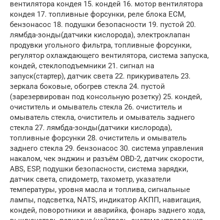
вентилятора кондея 15. кондей 16. мотор вентилятора
кондея 17. топливные форсунки, реле блока ECM,
бензонасос 18. подушки безопасности 19. пустой 20.
лямбда-зонды(датчики кислорода), электроклапан
продувки угольного фильтра, топливные форсунки,
регулятор охлаждающего вентилятора, система запуска,
кондей, стеклоподъемники 21. сигнал на
запуск(стартер), датчик света 22. прикуриватель 23.
зеркала боковые, обогрев стекла 24. пустой
(зарезервирован под консольную розетку) 25. кондей,
очиститель и омыватель стекла 26. очиститель и
омыватель стекла, очиститель и омыватель заднего
стекла 27. лямбда-зонды(датчики кислорода),
топливные форсунки 28. очиститель и омыватель
заднего стекла 29. бензонасос 30. система управления
накалом, чек энджин и разъём OBD-2, датчик скорости,
ABS, ESP, подушки безопасности, система зарядки,
датчик света, спидометр, тахометр, указатели
температуры, уровня масла и топлива, сигнальные
лампы, подсветка, NATS, индикатор АКПП, навигация,
кондей, поворотники и аварийка, фонарь заднего хода,