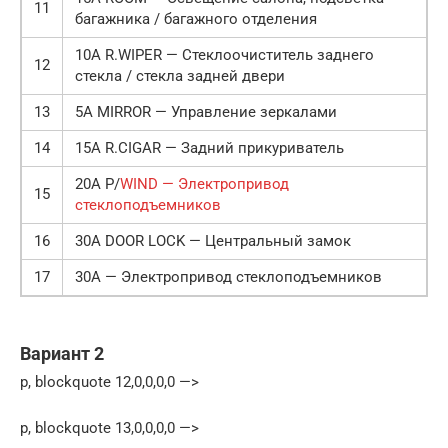
11
багажника / багажного отделения
10А R.WIPER — Стеклоочиститель заднего
12
стекла / стекла задней двери
13
5А MIRROR — Управление зеркалами
14
15А R.CIGAR — Задний прикуриватель
20А P/
WIND — Электропривод
15
стеклоподъемников
16
30А DOOR LOCK — Центральный замок
17
30А — Электропривод стеклоподъемников
Вариант 2
p, blockquote 12,0,0,0,0 —>
p, blockquote 13,0,0,0,0 —>