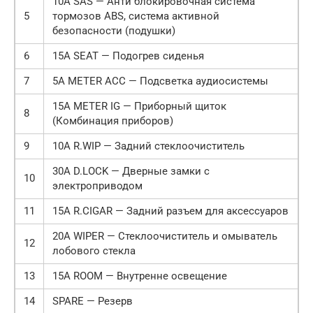
10А SAS — Анти блокировочная система
5
тормозов ABS, система активной
безопасности (подушки)
6
15A SEAT — Подогрев сиденья
7
5A METER ACC — Подсветка аудиосистемы
15А METER IG — Приборный щиток
8
(Комбинация приборов)
9
10А R.WIP — Задний стеклоочиститель
30А D.LOCK — Дверные замки с
10
электроприводом
11
15А R.CIGAR — Задний разъем для аксессуаров
20А WIPER — Стеклоочиститель и омыватель
12
лобового стекла
13
15А ROOM — Внутренне освещение
14
SPARE — Резерв