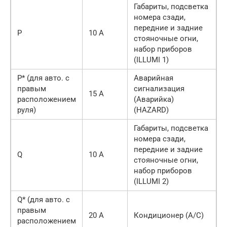
Габариты, подсветка
номера сзади,
передние и задние
P
10 А
стояночные огни,
набор приборов
(ILLUMI 1)
P* (для авто. с
Аварийная
правым
сигнализация
15 А
расположением
(Аварийка)
руля)
(HAZARD)
Габариты, подсветка
номера сзади,
передние и задние
Q
10 А
стояночные огни,
набор приборов
(ILLUMI 2)
Q* (для авто. с
правым
20 А
Кондиционер (A/C)
расположением