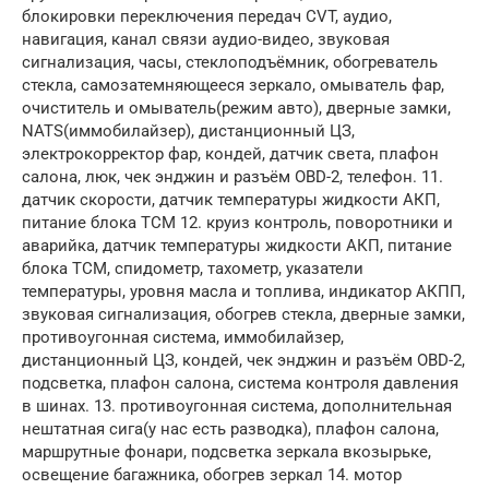
блокировки переключения передач CVT, аудио,
навигация, канал связи аудио-видео, звуковая
сигнализация, часы, стеклоподъёмник, обогреватель
стекла, самозатемняющееся зеркало, омыватель фар,
очиститель и омыватель(режим авто), дверные замки,
NATS(иммобилайзер), дистанционный ЦЗ,
электрокорректор фар, кондей, датчик света, плафон
салона, люк, чек энджин и разъём OBD-2, телефон. 11.
датчик скорости, датчик температуры жидкости АКП,
питание блока TCM 12. круиз контроль, поворотники и
аварийка, датчик температуры жидкости АКП, питание
блока TCM, спидометр, тахометр, указатели
температуры, уровня масла и топлива, индикатор АКПП,
звуковая сигнализация, обогрев стекла, дверные замки,
противоугонная система, иммобилайзер,
дистанционный ЦЗ, кондей, чек энджин и разъём OBD-2,
подсветка, плафон салона, система контроля давления
в шинах. 13. противоугонная система, дополнительная
нештатная сига(у нас есть разводка), плафон салона,
маршрутные фонари, подсветка зеркала вкозырьке,
освещение багажника, обогрев зеркал 14. мотор