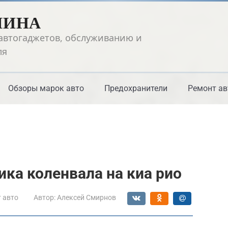
ШИНА
автогаджетов, обслуживанию и
ля
Обзоры марок авто
Предохранители
Ремонт ав
ика коленвала на киа рио
 авто
Автор:
Алексей Смирнов