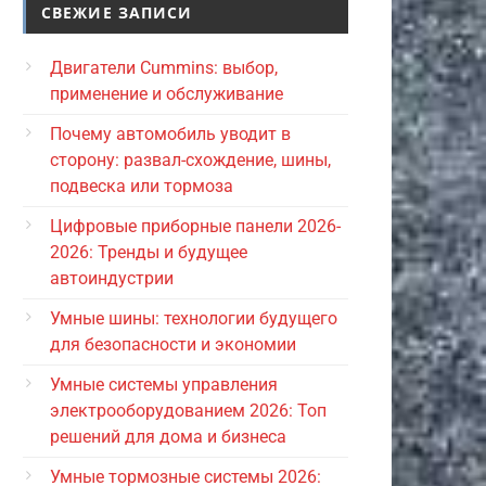
СВЕЖИЕ ЗАПИСИ
Двигатели Cummins: выбор,
применение и обслуживание
Почему автомобиль уводит в
сторону: развал-схождение, шины,
подвеска или тормоза
Цифровые приборные панели 2026-
2026: Тренды и будущее
автоиндустрии
Умные шины: технологии будущего
для безопасности и экономии
Умные системы управления
электрооборудованием 2026: Топ
решений для дома и бизнеса
Умные тормозные системы 2026: