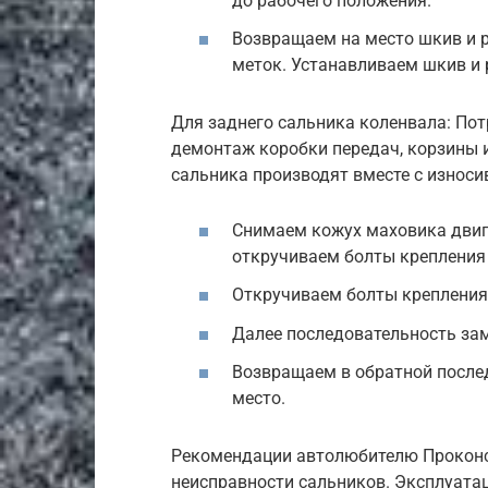
до рабочего положения.
Возвращаем на место шкив и 
меток. Устанавливаем шкив и 
Для заднего сальника коленвала: По
демонтаж коробки передач, корзины и
сальника производят вместе с износ
Снимаем кожух маховика двига
откручиваем болты крепления 
Откручиваем болты крепления
Далее последовательность зам
Возвращаем в обратной после
место.
Рекомендации автолюбителю Проконс
неисправности сальников. Эксплуата