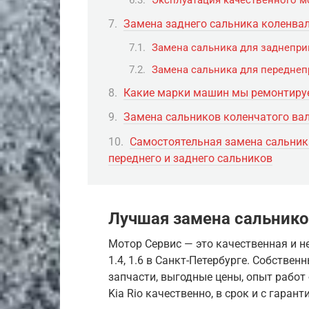
Эксплуатация качественного м
Замена заднего сальника коленва
Замена сальника для заднепри
Замена сальника для передне
Какие марки машин мы ремонтиру
Замена сальников коленчатого вал
Самостоятельная замена сальника
переднего и заднего сальников
Лучшая замена сальников
Мотор Сервис — это качественная и 
1.4, 1.6 в Санкт-Петербурге. Собстве
запчасти, выгодные цены, опыт работ
Kia Rio качественно, в срок и с гарант