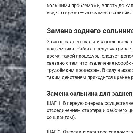
большими проблемами, вплоть до капи
всё, что нужно — это замена сальника
Замена заднего сальник
Замена заднего сальника коленвала 
подъёмника. Работа предусматривает
время такой процедуры следует допо
связано с тем, что извлечение коробк
трудоёмким процессам. В силу высоко
таким действиям приходится крайне 
Замена сальника для задне
ШАГ 1. В первую очередь осуществля
отсоединением стартера и рабочего ц
со шлангом).
ШАГ 2. Отсоединяется трос спидометр