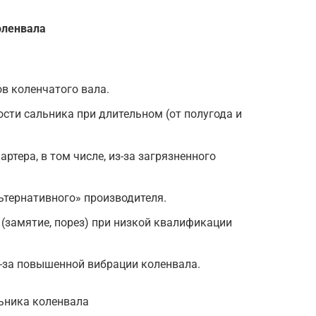
оленвала
ов коленчатого вала.
ости сальника при длительном (от полугода и
тера, в том числе, из-за загрязненного
ьтернативного» производителя.
(замятие, порез) при низкой квалификации
-за повышенной вибрации коленвала.
ьника коленвала