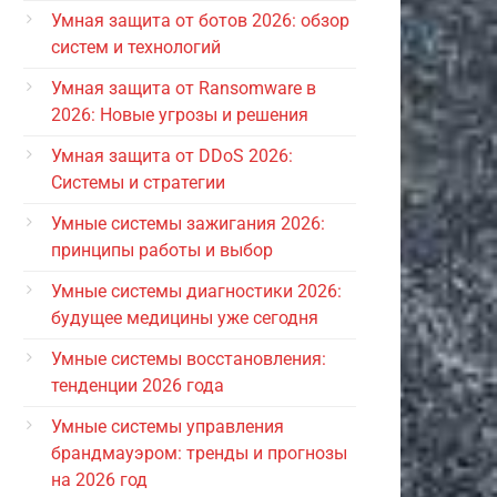
Умная защита от ботов 2026: обзор
систем и технологий
Умная защита от Ransomware в
2026: Новые угрозы и решения
Умная защита от DDoS 2026:
Системы и стратегии
Умные системы зажигания 2026:
принципы работы и выбор
Умные системы диагностики 2026:
будущее медицины уже сегодня
Умные системы восстановления:
тенденции 2026 года
Умные системы управления
брандмауэром: тренды и прогнозы
на 2026 год