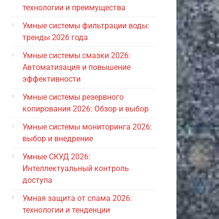
технологии и преимущества
Умные системы фильтрации воды:
тренды 2026 года
Умные системы смазки 2026:
Автоматизация и повышение
эффективности
Умные системы резервного
копирования 2026: Обзор и выбор
Умные системы мониторинга 2026:
выбор и внедрение
Умные СКУД 2026:
Интеллектуальный контроль
доступа
Умная защита от спама 2026:
технологии и тенденции