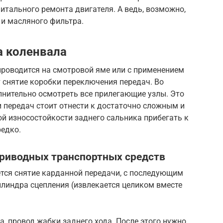
тального ремонта двигателя. А ведь, возможно,
 и масляного фильтра.
а коленвала
проводится на смотровой яме или с применением
 снятие коробки переключения передач. Во
лнительно осмотреть все прилегающие узлы. Это
и передач стоит отнести к достаточно сложным и
й износостойкости заднего сальника прибегать к
редко.
приводных транспортных средств
ется снятие карданной передачи, с последующим
илиндра сцепления (извлекается целиком вместе
а, провод жабки заднего хода. После этого нужно