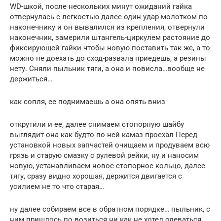
WD-шкой, после нескольких минут ожиданий гайка
отвернулась с легкостью далее один удар молотком по
наконечнику и он вывалился из крепления, отвернули
наконечник, замерили штангель-циркулем растояние до
фиксирующей гайки чтобы новую поставить так же, а то
можно не доехать до сход-развала приедешь, а резины
нету. Сняли пыльник тяги, а она и повисла…вообще не
держиться…
как сопля, ее поднимаешь а она опять вниз
открутили и ее, далее снимаем стопорную шайбу
выглядит она как будто по ней камаз проехал Перед
установкой новых запчастей очищаем и продуваем всю
грязь и старую смазку с рулевой рейки, ну и наносим
новую, устанавливаем новое стопорное кольцо, далее
тягу, сразу видно хорошая, держится двигается с
усилием не то что старая…
ну далее собираем все в обратном порядке… пыльник, с
ним пришлось по возиться ни как не хотел одеваться,