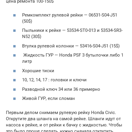
цена ремонта 100-150$
Ремкомплект рулевой рейки — 06531-S04-J51
(50$)
Пыльники к рейке — 53534-ST0-013 и 53534-SR3-
N52 (30$)
Втулка рулевой колонки — 53416-S04-J51 (15$)
Жидкость ГУР — Honda PSF 3 бутылочки либо 1
литр
Хорошие тиски
10, 12, 14, 17 : головки и ключи
Разводной ключ 34 или 36 примерно
Живой ГУР, если сломан
Первым делом снимаем рулевую рейку Honda Civic.
Открутите два шланга на самой рейке. Шланги идут от
насоса к рейке, и от рейки к бачку с жидкостью. Чтобы
это было проще сделать, нужно сначала открутить