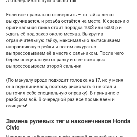
А отсверливать нужно было так
Если все правильно отсверлить – то гайка легко
выкручивается, и резьба остаётся на месте. К сведению
оригинальная гайка стоит порядка 100$ или 6000 р и
ждать её под заказ около месяца. Выкрутив
ограничительную гайку, максимально вытаскиваем
направляющую рейки и потом аккуратно
выпрессовываем её вместе с сальником. После чего
берём специальную оправку и с её помощью
выпрессовываем второй сальник.
(По мануалу вроде подходит головка на 17, но у меня
она подклинивала, поэтому рисковать я не стал и
выточил себе специальную оправку). В принципе с
разбором всё. В очередной раз все промываем и
очищаем!
Замена рулевых тяг и наконечников Honda
Civic
Неполадка : обнаружен люфт правой рулевой тяги на