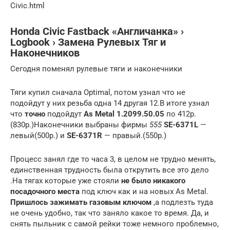
Civic.html
Honda Civic Fastback «Англичанка» ›
Logbook › Замена Рулевых Тяг и
Наконечников
Сегодня поменял рулевые тяги и наконечники
Тяги купил сначала Optimal, потом узнал что не
подойдут у них резьба одна 14 другая 12.В итоге узнал
что
точно
подойдут
As Metal 1.2099.50.05
по 412р.
(830р.)Наконечники выбраны фирмы
555
SE-6371L
—
левый(500р.) и
SE-6371R
— правый.(550р.)
Процесс занял где то часа 3, в целом не трудно менять,
единственная трудность была открутить все это дело
.На тягах которые уже стояли
не было никакого
посадочного места
под ключ как и на новых As Metal.
Пришлось зажимать газовым ключом
,а подлезть туда
не очень удобно, так что заняло какое то время. Да, и
снять пыльник с самой рейки тоже немного проблемно,