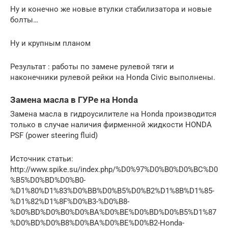
Ну и конечно же новые втулки стабилизатора и новые
болты…
Ну и крупным планом
Результат : работы по замене рулевой тяги и
наконечники рулевой рейки на Honda Civic выполнены.
Замена масла в ГУРе на Honda
Замена масла в гидроусилителе на Honda производится
только в случае наличия фирменной жидкости HONDA
PSF (power steering fluid)
Источник статьи:
http://www.spike.su/index.php/%D0%97%D0%B0%D0%BC%D0
%B5%D0%BD%D0%B0-
%D1%80%D1%83%D0%BB%D0%B5%D0%B2%D1%8B%D1%85-
%D1%82%D1%8F%D0%B3-%D0%B8-
%D0%BD%D0%B0%D0%BA%D0%BE%D0%BD%D0%B5%D1%87
%D0%BD%D0%B8%D0%BA%D0%BE%D0%B2-Honda-