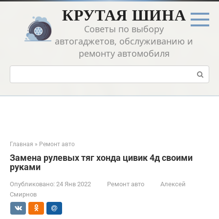
Перейти
КРУТАЯ ШИНА
к
контенту
Советы по выбору
автогаджетов, обслуживанию и
ремонту автомобиля
Поиск:
Главная
»
Ремонт авто
Замена рулевых тяг хонда цивик 4д своими
руками
Опубликовано:
24 Янв 2022
Ремонт авто
Алексей
Смирнов