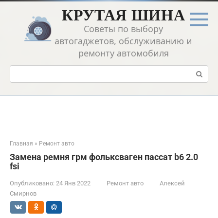
Перейти
КРУТАЯ ШИНА
к
контенту
Советы по выбору
автогаджетов, обслуживанию и
ремонту автомобиля
Поиск:
Главная
»
Ремонт авто
Замена ремня грм фольксваген пассат b6 2.0
fsi
Опубликовано:
24 Янв 2022
Ремонт авто
Алексей
Смирнов