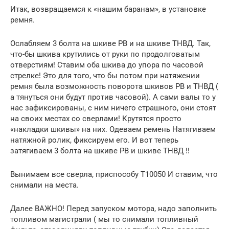
Итак, возвращаемся к «нашим баранам», в установке
ремня.
Ослабляем 3 болта на шкиве РВ и на шкиве ТНВД. Так,
что-бы шкива крутились от руки по продолговатым
отверстиям! Ставим оба шкива до упора по часовой
стрелке! Это для того, что бы потом при натяжении
ремня была возможность поворота шкивов РВ и ТНВД (
а тянуться они будут против часовой). А сами валы то у
нас зафиксированы, с ним ничего страшного, они стоят
на своих местах со сверлами! Крутятся просто
«накладки шкивы» на них. Одеваем ремень Натягиваем
натяжной ролик, фиксируем его. И вот теперь
затягиваем 3 болта на шкиве РВ и шкиве ТНВД !!
Вынимаем все сверла, приспособу Т10050 И ставим, что
снимали на места.
Далее ВАЖНО! Перед запуском мотора, надо заполнить
топливом магистрали ( мы то снимали топливный