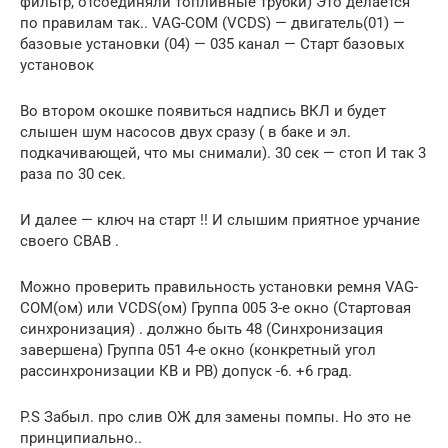
фильтр, отсоединяли топливные трубки) Это делается
по правилам так.. VAG-COM (VCDS) — двигатель(01) —
базовые установки (04) — 035 канал — Старт базовых
установок
Во втором окошке появиться надпись ВКЛ и будет
слышен шум насосов двух сразу ( в баке и эл.
подкачивающей, что мы снимали). 30 сек — стоп И так 3
раза по 30 сек.
И далее — ключ на старт !! И слышим приятное урчание
своего CBAB .
Можно проверить правильность установки ремня VAG-
COM(ом) или VCDS(ом) Группа 005 3-е окно (Стартовая
синхронизация) . должно быть 48 (Синхронизация
завершена) Группа 051 4-е окно (конкретный угол
рассинхронизации КВ и РВ) допуск -6. +6 град.
P.S Забыл. про слив ОЖ для замены помпы. Но это не
принципиально..