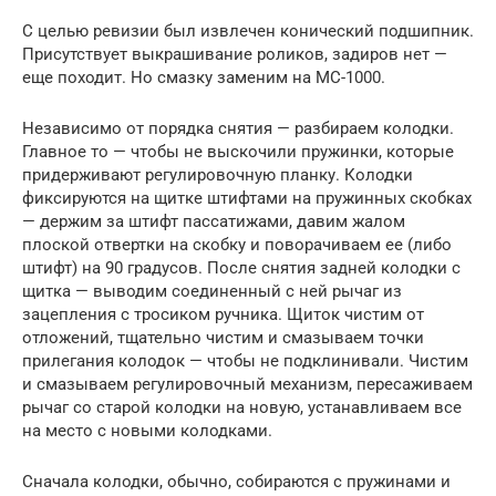
С целью ревизии был извлечен конический подшипник.
Присутствует выкрашивание роликов, задиров нет —
еще походит. Но смазку заменим на МС-1000.
Независимо от порядка снятия — разбираем колодки.
Главное то — чтобы не выскочили пружинки, которые
придерживают регулировочную планку. Колодки
фиксируются на щитке штифтами на пружинных скобках
— держим за штифт пассатижами, давим жалом
плоской отвертки на скобку и поворачиваем ее (либо
штифт) на 90 градусов. После снятия задней колодки с
щитка — выводим соединенный с ней рычаг из
зацепления с тросиком ручника. Щиток чистим от
отложений, тщательно чистим и смазываем точки
прилегания колодок — чтобы не подклинивали. Чистим
и смазываем регулировочный механизм, пересаживаем
рычаг со старой колодки на новую, устанавливаем все
на место с новыми колодками.
Сначала колодки, обычно, собираются с пружинами и