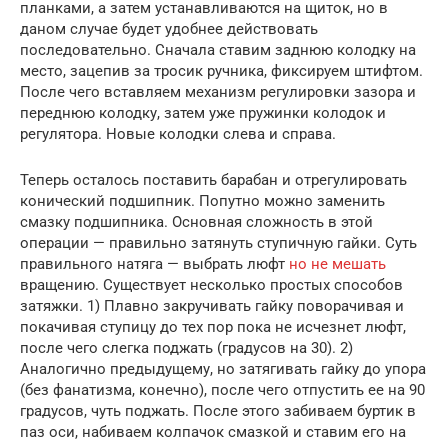
планками, а затем устанавливаются на щиток, но в
даном случае будет удобнее действовать
последовательно. Сначала ставим заднюю колодку на
место, зацепив за тросик ручника, фиксируем штифтом.
После чего вставляем механизм регулировки зазора и
переднюю колодку, затем уже пружинки колодок и
регулятора. Новые колодки слева и справа.
Теперь осталось поставить барабан и отрегулировать
конический подшипник. Попутно можно заменить
смазку подшипника. Основная сложность в этой
операции — правильно затянуть ступичную гайки. Суть
правильного натяга — выбрать люфт
но не мешать
вращению. Существует несколько простых способов
затяжки. 1) Плавно закручивать гайку поворачивая и
покачивая ступицу до тех пор пока не исчезнет люфт,
после чего слегка поджать (градусов на 30). 2)
Аналогично предыдущему, но затягивать гайку до упора
(без фанатизма, конечно), после чего отпустить ее на 90
градусов, чуть поджать. После этого забиваем буртик в
паз оси, набиваем колпачок смазкой и ставим его на