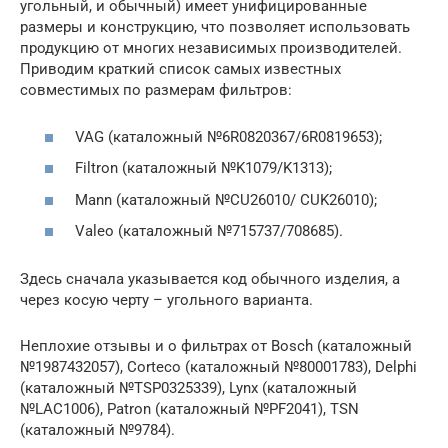
угольный, и обычный) имеет унифицированные
размеры и конструкцию, что позволяет использовать
продукцию от многих независимых производителей.
Приводим краткий список самых известных
совместимых по размерам фильтров:
VAG (каталожный №6R0820367/6R0819653);
Filtron (каталожный №K1079/K1313);
Mann (каталожный №CU26010/ CUK26010);
Valeo (каталожный №715737/708685).
Здесь сначала указывается код обычного изделия, а
через косую черту – угольного варианта.
Неплохие отзывы и о фильтрах от Bosch (каталожный
№1987432057), Corteco (каталожный №80001783), Delphi
(каталожный №TSP0325339), Lynx (каталожный
№LAC1006), Patron (каталожный №PF2041), TSN
(каталожный №9784).