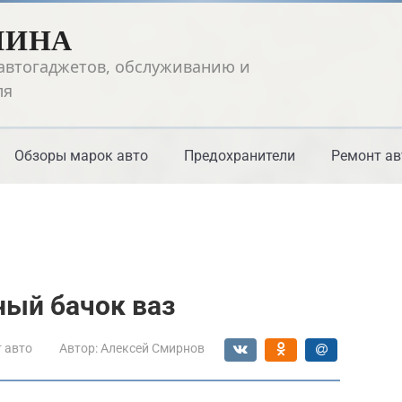
ШИНА
автогаджетов, обслуживанию и
ля
Обзоры марок авто
Предохранители
Ремонт ав
ный бачок ваз
 авто
Автор:
Алексей Смирнов