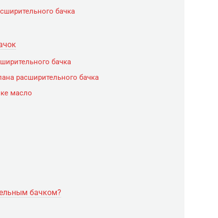
асширительного бачка
ачок
сширительного бачка
пана расширительного бачка
чке масло
тельным бачком?