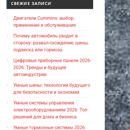
СВЕЖИЕ ЗАПИСИ
Двигатели Cummins: выбор,
применение и обслуживание
Почему автомобиль уводит в
сторону: развал-схождение, шины,
подвеска или тормоза
Цифровые приборные панели 2026-
2026: Тренды и будущее
автоиндустрии
Умные шины: технологии будущего
для безопасности и экономии
Умные системы управления
электрооборудованием 2026: Топ
решений для дома и бизнеса
Умные тормозные системы 2026: