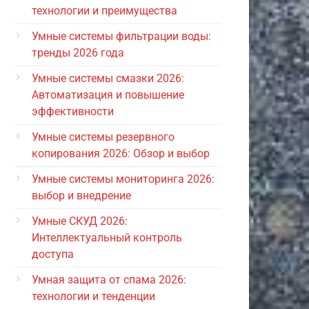
технологии и преимущества
Умные системы фильтрации воды:
тренды 2026 года
Умные системы смазки 2026:
Автоматизация и повышение
эффективности
Умные системы резервного
копирования 2026: Обзор и выбор
Умные системы мониторинга 2026:
выбор и внедрение
Умные СКУД 2026:
Интеллектуальный контроль
доступа
Умная защита от спама 2026:
технологии и тенденции