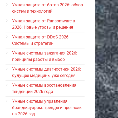
Умная защита от ботов 2026: обзор
систем и технологий
Умная защита от Ransomware в
2026: Новые угрозы и решения
Умная защита от DDoS 2026:
Системы и стратегии
Умные системы зажигания 2026:
принципы работы и выбор
Умные системы диагностики 2026:
будущее медицины уже сегодня
Умные системы восстановления:
тенденции 2026 года
Умные системы управления
брандмауэром: тренды и прогнозы
на 2026 год