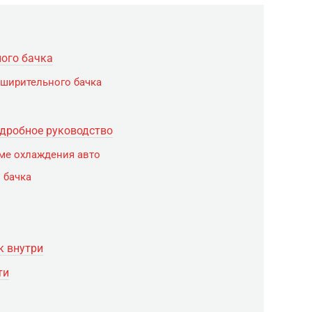
ного бачка
сширительного бачка
одробное руководство
ме охлаждения авто
 бачка
к внутри
ти