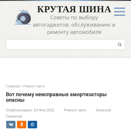
Перейти
КРУТАЯ ШИНА
к
контенту
Советы по выбору
автогаджетов, обслуживанию и
ремонту автомобиля
Поиск:
Главная
»
Ремонт авто
Вот почему неисправные амортизаторы
опасны
Опубликовано:
24 Янв 2022
Ремонт авто
Алексей
Смирнов